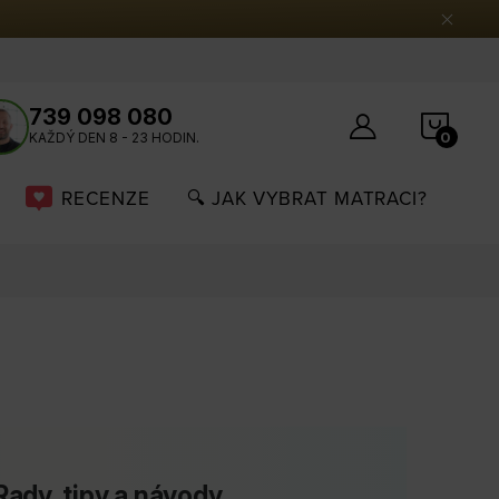
bchodní podmínky
Ochrana osobních údajů
Reklamace
739 098 080
NÁK
KAŽDÝ DEN 8 - 23 HODIN.
KOŠÍ
RECENZE
🔍 JAK VYBRAT MATRACI?
Rady, tipy a návody