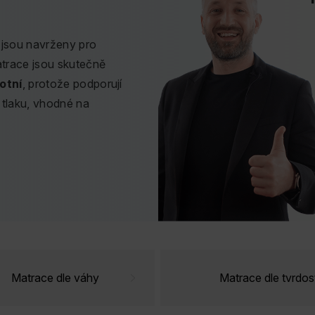
é jsou navrženy pro
trace jsou skutečně
otní
, protože podporují
tlaku, vhodné na
raci, která bude
vrženy s využitím
u pěnu a technologii
váš život.
Matrace dle váhy
Matrace dle tvrdost