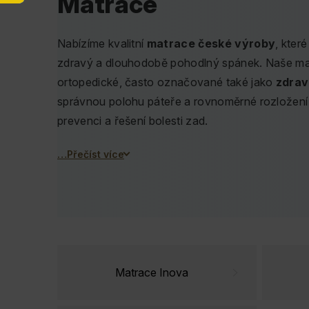
Matrace
Nabízíme kvalitní
matrace české výroby
, kter
zdravý a dlouhodobě pohodlný spánek. Naše ma
ortopedické, často označované také jako
zdrav
správnou polohu páteře a rovnoměrné rozložení 
prevenci a řešení bolesti zad.
…Přečíst více
Díky přehlednému členění si snadno vyberete mat
vyhovovat právě vám.
Matrace INOVA
jsou na
systému
OrtoSystem™
, doplněného o paměťovo
AeroNova pro lepší cirkulaci vzduchu.
Skutečné ortopedické matrace, které změní 
Matrace Inova