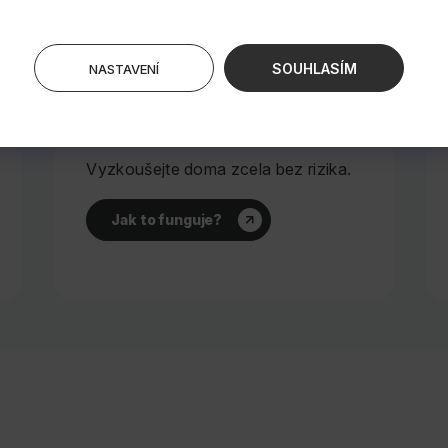
SOUHLASÍM
NASTAVENÍ
🌙 100 nocí na vyzkoušení
Vyzkoušejte doma zcela bez rizika.
Jak to funguje?