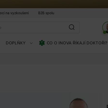
ocí na vyzkoušení
B2B spolupráce - hotely & designéři
O
DOPLŇKY
CO O INOVA ŘÍKAJÍ DOKTOŘI?