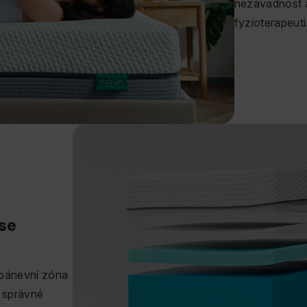
nezávadnost a 
fyzioterapeuti
se
 pánevní zóna
e správné