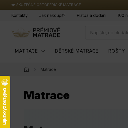
Přejít
❤️ SKUTEČNÉ ORTOPEDICKÉ MATRACE
na
Kontakty
Jak nakoupit?
Platba a dodání
100 n
obsah
MATRACE
DĚTSKÉ MATRACE
ROŠTY
Matrace
Domů
Matrace