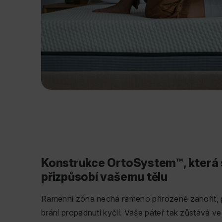
Konstrukce OrtoSystem™, která 
přizpůsobí vašemu tělu
Ramenní zóna nechá rameno přirozeně zanořit,
brání propadnutí kyčlí. Vaše páteř tak zůstává v