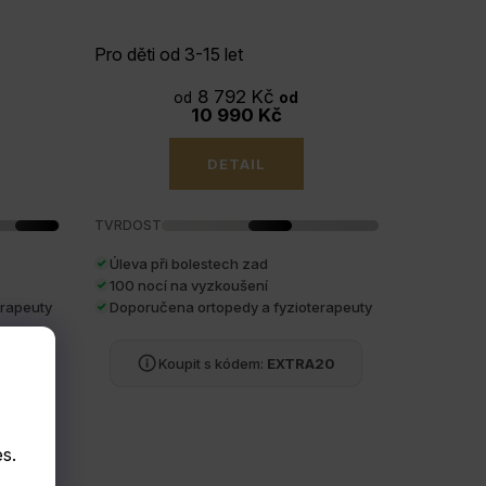
Pro děti od 3-15 let
8 792 Kč
od
od
10 990 Kč
DETAIL
TVRDOST
Úleva při bolestech zad
100 nocí na vyzkoušení
erapeuty
Doporučena ortopedy a fyzioterapeuty
20
Koupit s kódem:
EXTRA20
s.