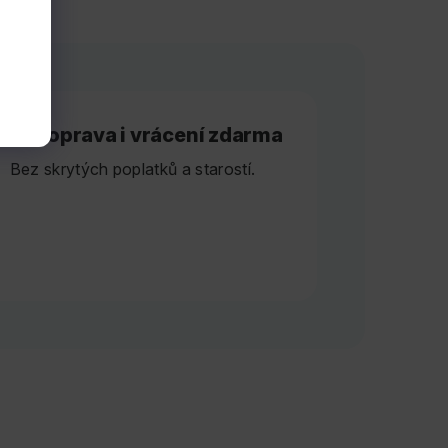
🚚 Doprava i vrácení zdarma
Bez skrytých poplatků a starostí.