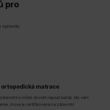
ů pro
te opravdu
 ortopedická matrace️
 zdravotní si může dovolit napsat každý. My vám
eme. Inova je certifikovaná na zdravotní