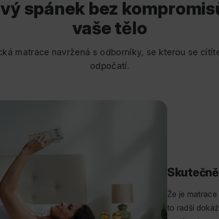
vý spánek bez kompromis
vaše tělo
ká matrace navržená s odborníky, se kterou se cítí
odpočatí.
Skutečně
Že je matrace
to radši dokáž