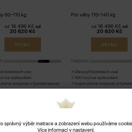
hy 60–110 kg
Pro váhy 110–140 kg
16 496 Kč
16 496 Kč
od
od
od
od
20 620 Kč
20 620 Kč
DETAIL
DETAIL
T
TVRDOST
při bolestech zad
Úleva při bolestech zad
cí na vyzkoušení
100 nocí na vyzkoušení
čena ortopedy a fyzioterapeuty
Doporučena ortopedy a fyziot
Koupit s kódem:
EXTRA20
Koupit s kódem:
EXTRA
ro správný výběr matrace a zobrazení webu používáme cookie
Více informací v nastavení.