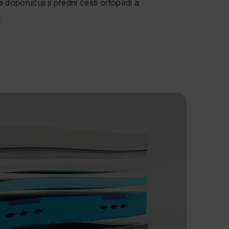
doporučují ji přední čeští ortopedi a
.