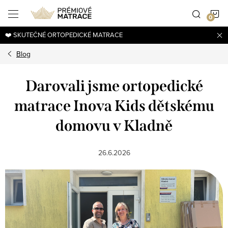
Přejít
N
na
obsah
❤️ SKUTEČNÉ ORTOPEDICKÉ MATRACE
K
Blog
Darovali jsme ortopedické
matrace Inova Kids dětskému
domovu v Kladně
26.6.2026