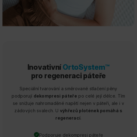
Inovativní
OrtoSystem™
pro regeneraci páteře
Speciální tvarování a směrované stlačení pěny
podporují
dekompresi páteře
po celé její délce. Tím
se snižuje nahromaděné napětí nejen v páteři, ale i v
zádových svalech. U
výhřezů plotének pomáhá s
regenerací
.
Podporuje dekompresi páteře