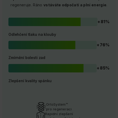
regeneruje. Ráno
vstáváte odpočatí a plní energie
.
+ 81%
Odlehčení tlaku na klouby
+ 76%
Zmírnění bolesti zad
+ 85%
Zlepšení kvality spánku
OrtoSystem™
pro regeneraci
Rapidní zlepšení