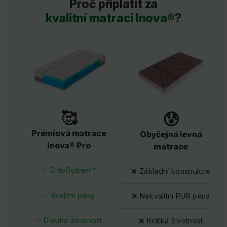
Proč připlatit za
kvalitní matraci Inova®?
🥰
😰
Prémiová matrace
Obyčejná levná
Inova® Pro
matrace
✅ OrtoSystem™
❌ Základní konstrukce
✅ Kvalitní pěny
❌ Nekvalitní PUR pěna
✅ Dlouhá životnost
❌ Krátká životnost