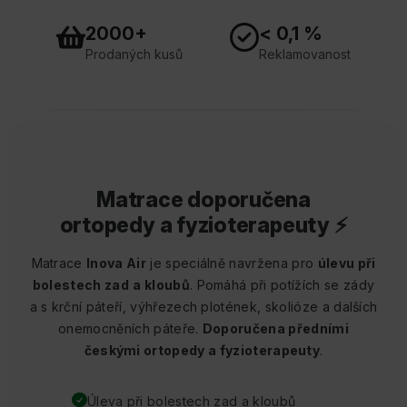
2000+
< 0,1 %
Prodaných kusů
Reklamovanost
Matrace doporučena
ortopedy a fyzioterapeuty ⚡
Matrace
Inova Air
je speciálně navržena pro
úlevu při
bolestech zad
a kloubů
. Pomáhá při potížích se zády
a s krční páteří, výhřezech plotének, skolióze a dalších
onemocněních páteře.
Doporučena předními
českými ortopedy a fyzioterapeuty
.
Úleva při bolestech zad a kloubů