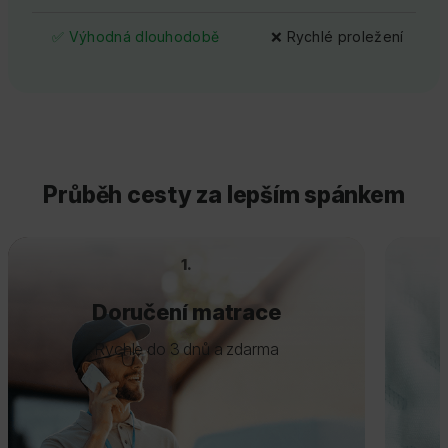
✅ Výhodná dlouhodobě
❌ Rychlé proležení
Průběh cesty za lepším spánkem
1.
Doručení matrace
Rychle do 3 dnů a zdarma