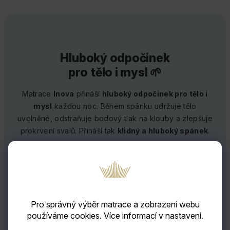
Hluboký odpočinek
pro tělo i mysl 🌱
Matrace
Inova
přináší
hluboký odpočinek pro tělo i
mysl
každou noc. Během spánku udržuje tělo
uvolněné, odstraňuje bodový tlak na klouby a zlepšuje
prokrvení svalů. Přináší tak
klidný a hluboký spánek
.
Klidný a hluboký spánek
Zlepšuje prokrvení svalů
Snižuje bodový tlak na klouby
Pro správný výběr matrace a zobrazení webu
používáme cookies. Více informací v nastavení.
Optimální