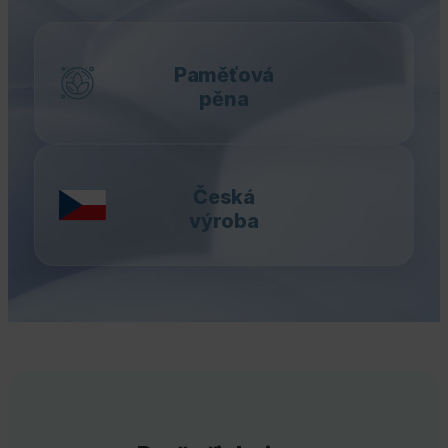
Paměťová
pěna
Česká
výroba