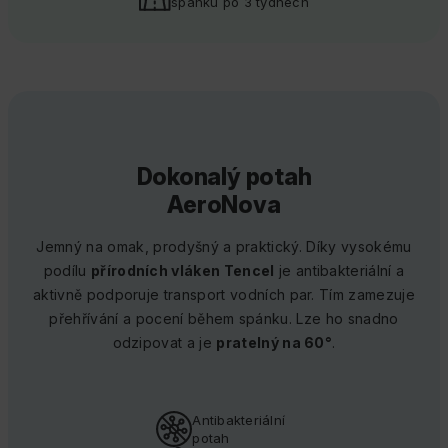
spánku po 3 týdnech
Dokonalý potah
AeroNova
Jemný na omak, prodyšný a praktický. Díky vysokému
podílu
přírodních vláken Tencel
je antibakteriální a
aktivně podporuje transport vodních par. Tím zamezuje
přehřívání a pocení během spánku. Lze ho snadno
odzipovat a je
pratelný na 60°
.
Antibakteriální
potah