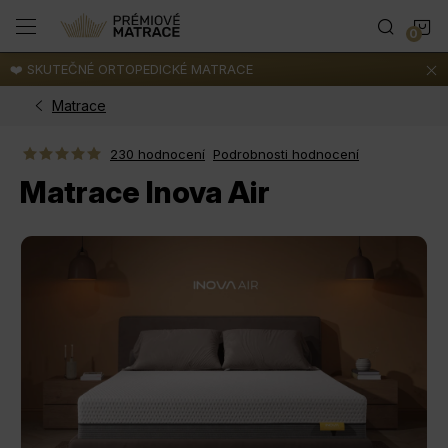
Přejít
N
na
obsah
❤️ SKUTEČNÉ ORTOPEDICKÉ MATRACE
K
Matrace
230 hodnocení
Podrobnosti hodnocení
Matrace Inova Air