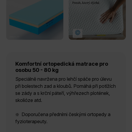
Komfortní ortopedická matrace pro
osobu 50 - 80 kg
Speciálně navržena pro lehčí spáče pro úlevu
při bolestech zad a kloubů. Pomáhá při potížích
se zády a s krční páteří, výhřezech plotének,
skolióze atd.
❇️ Doporučena předními českými ortopedy a
fyzioterapeuty.