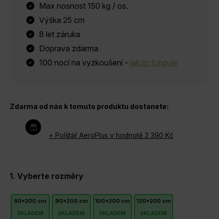
Max nosnost 150 kg / os.
Výška 25 cm
8 let záruka
Doprava zdarma
100 nocí na vyzkoušení -
jak to funguje
Zdarma od nás k tomuto produktu dostanete:
+ Polštář AeroPlus
v hodnotě 2 390 Kč
rozměry
80x200 cm
90x200 cm
100x200 cm
120x200 cm
SKLADEM
SKLADEM
SKLADEM
SKLADEM