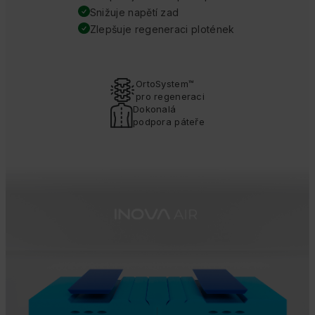
Snižuje napětí zad
Zlepšuje regeneraci plotének
OrtoSystem™
pro regeneraci
Dokonalá
podpora páteře