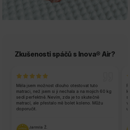
Zkušenosti spáčů s Inova® Air?
Měla jsem možnost dlouho otestovat tuto
P
matraci, než jsem si ji nechala a na mojich 60 kg
k
sedí perfektně. Nevím, zda je to skutečně
s
matrací, ale přestalo mě bolet koleno. Můžu
v
doporučit.
u
Jarmila Ž.