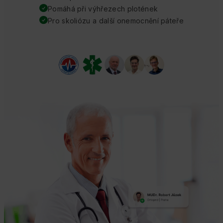
Pomáhá při výhřezech plotének
Pro skoliózu a další onemocnění páteře