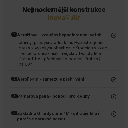
Nejmodernější konstrukce
Inova® Air
AeroNova - vzdušný hypoalergenní potah
Jemný, prodyšný a funkční. Hypoalergenní
potah s vysokým obsahem přírodních vláken
Tencel pro maximální regulaci teploty těla.
Pohodlí bez přehřívání a pocení. Pratelný
na 60°.
AeroFoam - zamezuje přehřívání
Špičková jemná a vzdušná pěna. Absorbuje
tělesné teplo a odvádí ho pryč od matrace,
Paměťová pěna - pohodlí pro klouby
čímž udržuje optimální tělesnou teplotu pro
kvalitnější a hlubší spánek.
Paměťová pěna vám pomůže snadno nalézt
Výška 3 cm,
35 kg/m³.
pohodlnou polohu pro spánek. Reaguje na
Základna OrtoSystem™ M - udržuje tělo i
tělesné teplo a dokonale se přizpůsobí tvaru
páteř ve správné pozici
těla, čímž zajišťuje maximální úlevu od
bodového tlaku na klouby.
OrtoSystem je pokročilá anatomická