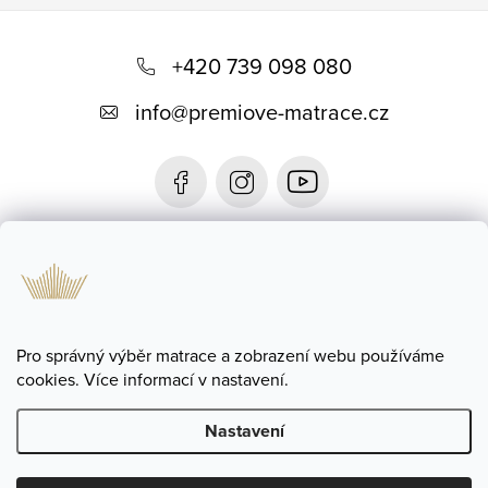
Z
á
+420 739 098 080
p
info
@
premiove-matrace.cz
a
t
í
Informace
Blog
Pro správný výběr matrace a zobrazení webu používáme
cookies. Více informací v nastavení.
Nastavení
Copyright 2026
Prémiové Matrace
. Všechna práva vyhrazena.