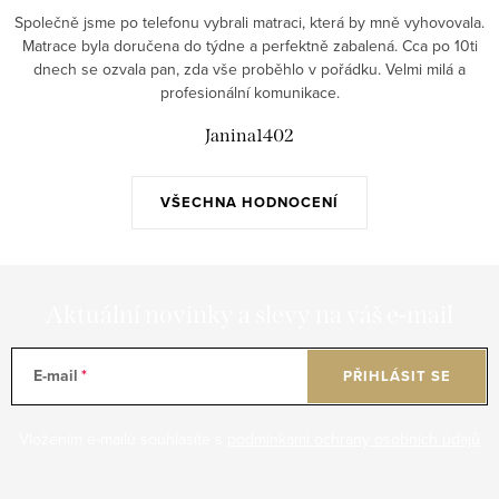
c
Společně jsme po telefonu vybrali matraci, která by mně vyhovovala.
í
Matrace byla doručena do týdne a perfektně zabalená. Cca po 10ti
p
dnech se ozvala pan, zda vše proběhlo v pořádku. Velmi milá a
r
profesionální komunikace.
v
Janina1402
k
y
v
VŠECHNA HODNOCENÍ
ý
p
i
Aktuální novinky a slevy na váš e-mail
s
u
E-mail
PŘIHLÁSIT SE
Vložením e-mailu souhlasíte s
podmínkami ochrany osobních údajů