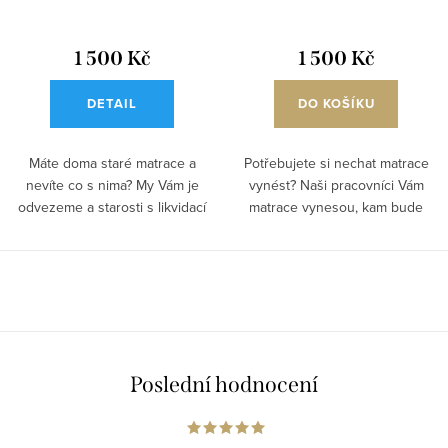
t
k
ů
t
1 500 Kč
1 500 Kč
ů
DETAIL
DO KOŠÍKU
Máte doma staré matrace a
Potřebujete si nechat matrace
nevíte co s nima? My Vám je
vynést? Naši pracovníci Vám
odvezeme a starosti s likvidací
matrace vynesou, kam bude
můžete...
potřeba. Cena...
O
v
l
á
Poslední hodnocení
d
a