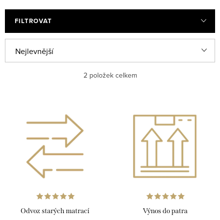
FILTROVAT
V
Ř
Nejlevnější
ý
a
Nejdražší
2
položek celkem
p
z
i
e
Nejprodávanější
s
n
Abecedně
p
í
r
p
o
r
d
o
u
d
k
u
Odvoz starých matrací
Výnos do patra