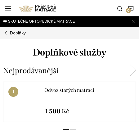
Přejít
N
na
obsah
❤️ SKUTEČNÉ ORTOPEDICKÉ MATRACE
K
Doplňky
Doplňkové služby
Nejprodávanější
Odvoz starých matrací
1 500 Kč