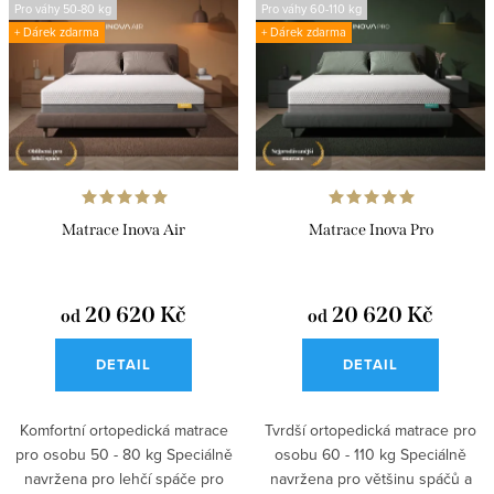
s
n
Pro váhy 50-80 kg
Pro váhy 60-110 kg
Abecedně
+ Dárek zdarma
+ Dárek zdarma
p
í
r
p
o
r
d
o
u
d
k
u
Matrace Inova Air
Matrace Inova Pro
t
k
ů
t
20 620 Kč
20 620 Kč
od
od
ů
DETAIL
DETAIL
Komfortní ortopedická matrace
Tvrdší ortopedická matrace pro
pro osobu 50 - 80 kg Speciálně
osobu 60 - 110 kg Speciálně
navržena pro lehčí spáče pro
navržena pro většinu spáčů a