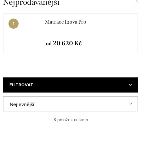
Nejprodávanější
Matrace Inova Pro
20 620 Kč
od
FILTROVAT
V
Ř
Nejlevnější
ý
a
Nejdražší
3
položek celkem
p
z
i
e
Nejprodávanější