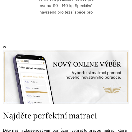
osobu 110 - 140 kg Speciálně
navržena pro těžší spáče pro
úlevu...
O
v
w
l
á
d
a
c
í
p
r
v
Najděte perfektní matraci
k
y
Díky našim zkušenost vám pomůžem vybrat tu pravou matraci, která