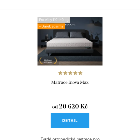
úlevu...
pro...
Pro váhy 110-140 kg
+ Dárek zdarma
Matrace Inova Max
20 620 Kč
od
DETAIL
Tvrdá ortopedická matrace pro