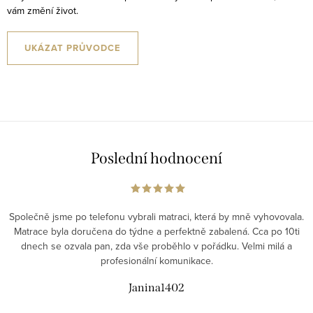
vám změní život.
v
ý
p
UKÁZAT PRŮVODCE
i
s
u
Poslední hodnocení
Společně jsme po telefonu vybrali matraci, která by mně vyhovovala.
Matrace byla doručena do týdne a perfektně zabalená. Cca po 10ti
dnech se ozvala pan, zda vše proběhlo v pořádku. Velmi milá a
profesionální komunikace.
Janina1402