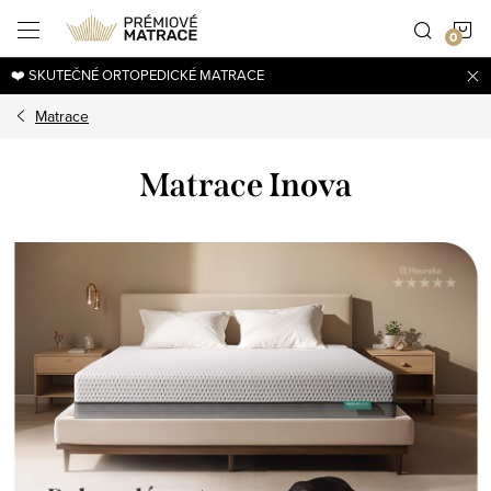
Přejít
N
na
obsah
❤️ SKUTEČNÉ ORTOPEDICKÉ MATRACE
K
Matrace
Matrace Inova