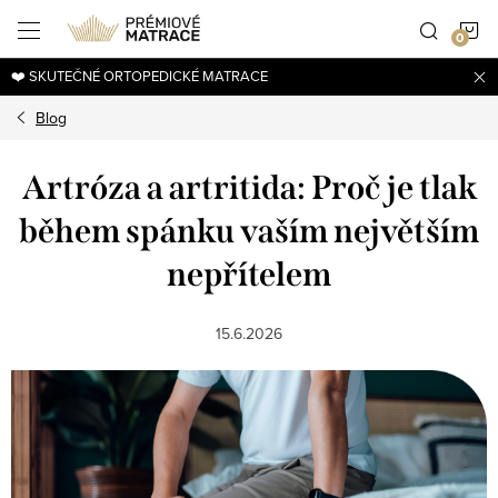
Přejít
N
na
obsah
❤️ SKUTEČNÉ ORTOPEDICKÉ MATRACE
K
Blog
Artróza a artritida: Proč je tlak
během spánku vaším největším
nepřítelem
15.6.2026