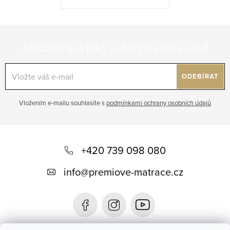
Aktuální novinky a slevy na váš e-mail
ODEBÍRAT
Vložením e-mailu souhlasíte s
podmínkami ochrany osobních údajů
Z
á
+420 739 098 080
p
info
@
premiove-matrace.cz
a
t
í