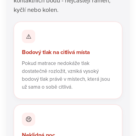
kontaktních bodů - nejčastěji ramen,
kyčlí nebo kolen.
⚠️
Bodový tlak na citlivá místa
Pokud matrace nedokáže tlak
dostatečně rozložit, vzniká vysoký
bodový tlak právě v místech, která jsou
už sama o sobě citlivá.
😣
Neklidná noc