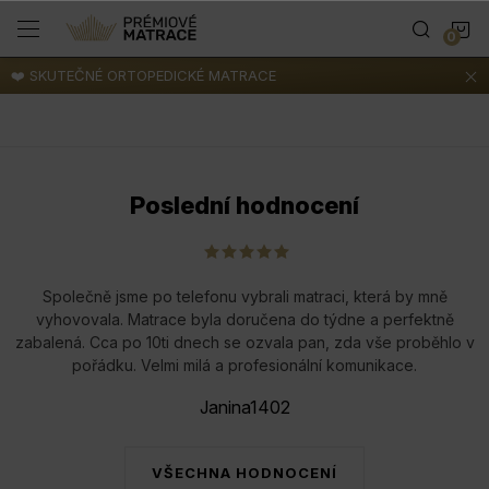
Přejít
N
na
obsah
❤️ SKUTEČNÉ ORTOPEDICKÉ MATRACE
K
Poslední hodnocení
Společně jsme po telefonu vybrali matraci, která by mně
vyhovovala. Matrace byla doručena do týdne a perfektně
zabalená. Cca po 10ti dnech se ozvala pan, zda vše proběhlo v
pořádku. Velmi milá a profesionální komunikace.
Janina1402
VŠECHNA HODNOCENÍ