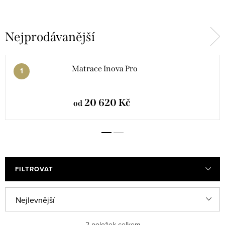
Nejprodávanější
Matrace Inova Pro
20 620 Kč
od
FILTROVAT
V
Ř
Nejlevnější
ý
a
Nejdražší
2
položek celkem