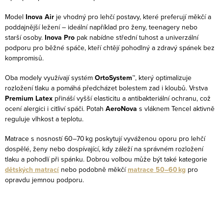
y
v
Model
Inova Air
je vhodný pro lehčí postavy, které preferují měkčí a
ý
poddajnější ležení – ideální například pro ženy, teenagery nebo
starší osoby.
Inova Pro
pak nabídne střední tuhost a univerzální
p
podporu pro běžné spáče, kteří chtějí pohodlný a zdravý spánek bez
i
kompromisů.
s
u
Oba modely využívají systém
OrtoSystem™
, který optimalizuje
rozložení tlaku a pomáhá předcházet bolestem zad i kloubů. Vrstva
Premium Latex
přináší vyšší elasticitu a antibakteriální ochranu, což
ocení alergici i citliví spáči. Potah
AeroNova
s vláknem Tencel aktivně
reguluje vlhkost a teplotu.
Matrace s nosností 60–70 kg poskytují vyváženou oporu pro lehčí
dospělé, ženy nebo dospívající, kdy záleží na správném rozložení
tlaku a pohodlí při spánku. Dobrou volbou může být také kategorie
dětských matrací
nebo podobně měkčí
matrace 50–60 kg
pro
opravdu jemnou podporu.