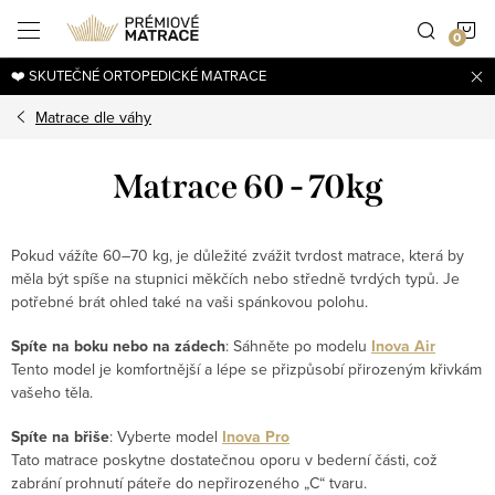
Přejít
N
na
obsah
❤️ SKUTEČNÉ ORTOPEDICKÉ MATRACE
K
Matrace dle váhy
Matrace 60 - 70kg
Pokud vážíte 60–70 kg, je důležité zvážit tvrdost matrace, která by
měla být spíše na stupnici měkčích nebo středně tvrdých typů. Je
potřebné brát ohled také na vaši spánkovou polohu.
Spíte na boku nebo na zádech
: Sáhněte po modelu
Inova Air
Tento model je komfortnější a lépe se přizpůsobí přirozeným křivkám
vašeho těla.
Spíte na břiše
: Vyberte model
Inova Pro
Tato matrace poskytne dostatečnou oporu v bederní části, což
zabrání prohnutí páteře do nepřirozeného „C“ tvaru.