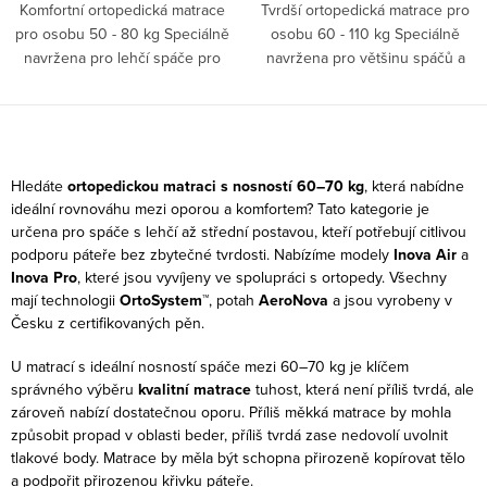
Komfortní ortopedická matrace
Tvrdší ortopedická matrace pro
pro osobu 50 - 80 kg Speciálně
osobu 60 - 110 kg Speciálně
navržena pro lehčí spáče pro
navržena pro většinu spáčů a
úlevu...
pro...
O
v
Hledáte
ortopedickou matraci s nosností 60–70 kg
, která nabídne
l
ideální rovnováhu mezi oporou a komfortem? Tato kategorie je
určena pro spáče s lehčí až střední postavou, kteří potřebují citlivou
á
podporu páteře bez zbytečné tvrdosti. Nabízíme modely
Inova Air
a
d
Inova Pro
, které jsou vyvíjeny ve spolupráci s ortopedy. Všechny
a
mají technologii
OrtoSystem™
, potah
AeroNova
a jsou vyrobeny v
c
Česku z certifikovaných pěn.
í
U matrací s ideální nosností spáče mezi 60–70 kg je klíčem
p
správného výběru
kvalitní matrace
tuhost, která není příliš tvrdá, ale
r
zároveň nabízí dostatečnou oporu. Příliš měkká matrace by mohla
v
způsobit propad v oblasti beder, příliš tvrdá zase nedovolí uvolnit
tlakové body. Matrace by měla být schopna přirozeně kopírovat tělo
k
a podpořit přirozenou křivku páteře.