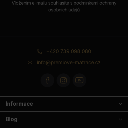
Vložením e-mailu souhlasíte s
podmínkami ochrany
osobních údajů
Z
á
+420 739 098 080
p
info
@
premiove-matrace.cz
a
t
í
Informace
Blog