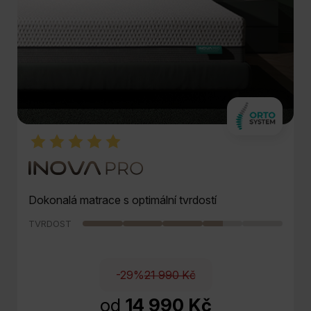
Dokonalá matrace s optimální tvrdostí
TVRDOST
-29%
21 990 Kč
od
14 990 Kč