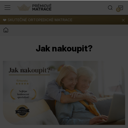
Přejít
N
na
obsah
❤️ SKUTEČNÉ ORTOPEDICKÉ MATRACE
K
Domů
Jak nakoupit?