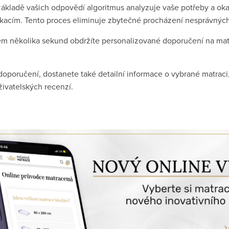
ákladě vašich odpovědí algoritmus analyzuje vaše potřeby a ok
ikacím. Tento proces eliminuje zbytečné procházení nesprávnýc
 několika sekund obdržíte personalizované doporučení na matr
poručení, dostanete také detailní informace o vybrané matraci
živatelských recenzí.