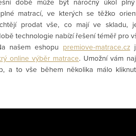
šní době může být náročný úkol plný 
plné matrací, ve kterých se těžko orien
 chtějí prodat vše, co mají ve skladu, 
obě technologie nabízí řešení téměř pro v
. Na našem eshopu
premiove-matrace.cz
j
trý online výběr matrace
. Umožní vám nají
b, a to vše během několika málo kliknutí.