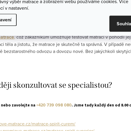
rávný výběr matrace a zobrazení webu používáme cookies. Více
cí v nastavení.
avení
ní
- nákup matrace online bez rizika!
Souhl
matrace
,
což zákazníkům umožňuje testovat matraci v pohodlí jeji
i těla a jistotu, že matrace je skutečně ta správná. V případě n
 bezstarostného odvozu a dovozu nové. Bez jakýchkoli skrytýc
ději skonzultovat se specialistou?
+420 739 098 080
, nebo zavolejte na
. Jsme tady každý den od 8.00 
ove-matrace.cz/matrace-spirit-curem/
.premiove-matrace.cz/matrace-spirit-superior/