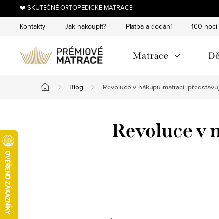
Přejít
❤️ SKUTEČNÉ ORTOPEDICKÉ MATRACE
na
Kontakty
Jak nakoupit?
Platba a dodání
100 nocí
obsah
Matrace
Dě
Blog
Revoluce v nákupu matrací: představuj
Domů
Revoluce v 