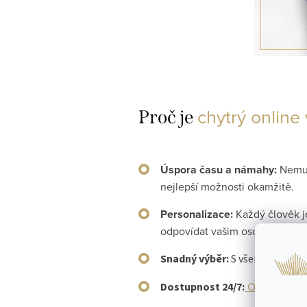
chytrý online
Proč je
Úspora času a námahy:
Nemus
nejlepší možnosti okamžitě.
Personalizace:
Každý člověk je
odpovídat vašim osobním pot
Snadný výběr:
S všemi potřebný
Online výbě
Dostupnost 24/7: