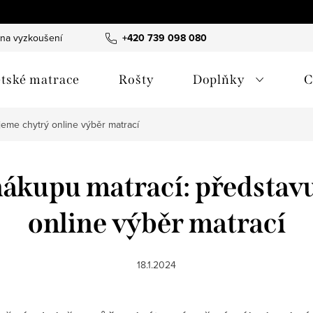
 na vyzkoušení
B2B spolupráce - hotely & designéři
+420 739 098 080
Obchodn
tské matrace
Rošty
Doplňky
C
eme chytrý online výběr matrací
nákupu matrací: představ
online výběr matrací
18.1.2024