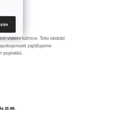
asím
ch vlastní ložnice. Toto období
espokojenosti zajišťujeme
h poplatků.
do 23.00.