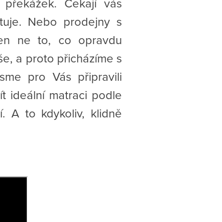
překážek. Čekají vás
tuje. Nebo prodejny s
jen ne to, co opravdu
še, a proto přicházíme s
sme pro Vás připravili
t ideální matraci podle
 A to kdykoliv, klidně