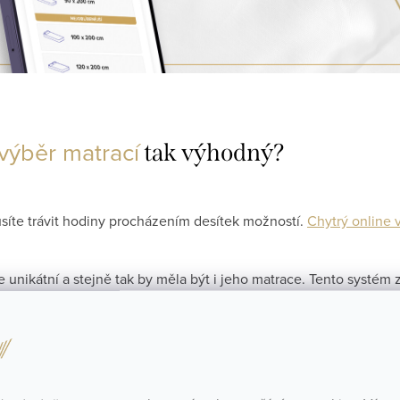
 výběr matrací
tak výhodný?
íte trávit hodiny procházením desítek možností.
Chytrý online 
 unikátní a stejně tak by měla být i jeho matrace. Tento systém
řebám.
mi informacemi na dosah ruky je výběr té správné matrace pro vá
r matrace
je můžete využít kdykoliv. Klidně i uprostřed noci.