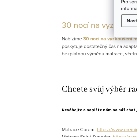
Pro sp
informa
Nast
30 nocí na vyzkouše
Nabízíme
30 nocí na vyzkoušení 
poskytuje dostatečný čas na adaptac
bezplatnou výměnu matrace, včetně
Chcete svůj výběr ra
Neváhejte a napište nám na náš chat
Matrace Curem:
https://www.premi
Matrace Spirit Superior:
https://www