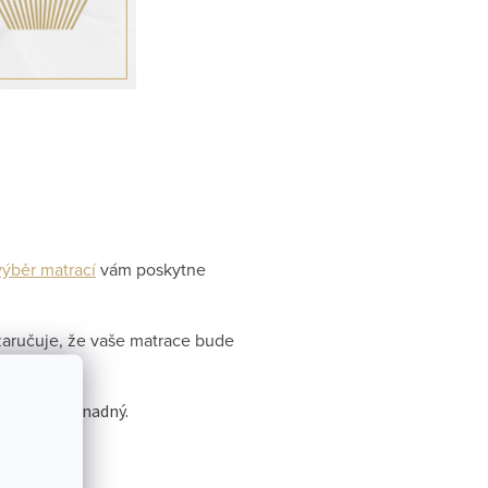
výběr matrací
vám poskytne
 zaručuje, že vaše matrace bude
s opravdu snadný.