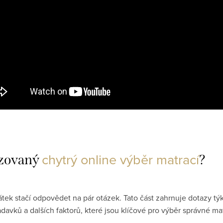
chytrý online výběr matrací
izovaný
?
átek stačí odpovědet na pár otázek. Tato část zahrnuje dotazy tý
davků a dalších faktorů, které jsou klíčové pro výběr správné ma