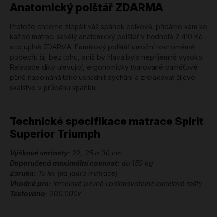
Anatomický polštář ZDARMA
Protože chceme zlepšit váš spánek celkově, přidáme vám ke
každé matraci skvělý anatomický polštář v hodnotě 2 410 Kč -
a to úplně ZDARMA. Pamětový polštář umožní rovnoměrně
podepřít šíji bez toho, aniž by hlava byla nepříjemně vysoko.
Relaxace díky ulevující, ergonomicky tvarované paměťové
pěně napomáhá také usnadnit dýchání a zrelaxovat šíjové
svalstvo v průběhu spánku.
Technické specifikace matrace Spirit
Superior Triumph
Výškové varianty:
22, 25 a 30 cm
Doporučená maximální nosnost:
do 150 kg
Záruka:
10 let (na jádro matrace)
Vhodné pro:
lamelové pevné i polohovatelné lamelové rošty
Testováno:
200.000x