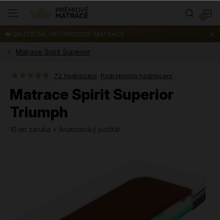
Přejít
N
na
obsah
❤️ SKUTEČNÉ ORTOPEDICKÉ MATRACE
K
Matrace Spirit Superior
72 hodnocení
Podrobnosti hodnocení
Matrace Spirit Superior
Triumph
10 let záruka + Anatomický polštář