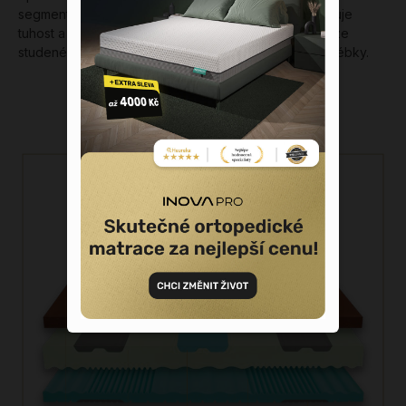
segmentů pro pánevní a ramenní zóny, kde optimalizuje
tuhost a stará se tak o Váš zdravý spánek. Základnu ze
studené pěny důmyslně vylepšují funkční ramenní kolébky.