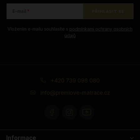
E-mail
PŘIHLÁSIT SE
Vložením e-mailu souhlasíte s
podmínkami ochrany osobních
údajů
Z
á
+420 739 098 080
p
info
@
premiove-matrace.cz
a
t
í
Informace