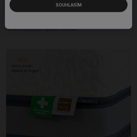
8 cm HR
SOUHLASÍM
studená pěna vyšší tuhosti
– podporuje tělo, pevná a
zároveň pružná vrstva usnadňuje otáčení.
Ramenní moduly
pro optimální polohu páteře a uvolnění
ramen zejména při spánku na boku.