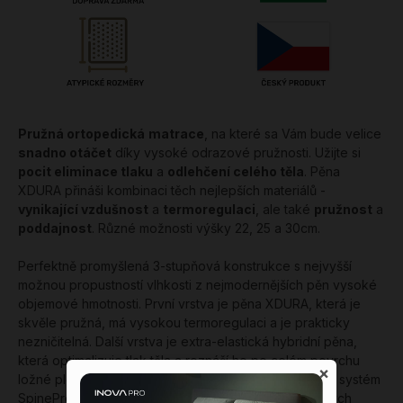
Pružná ortopedická
matrace
, na které sa Vám bude velice
snadno otáčet
díky vysoké odrazové pružnosti. Užijte si
pocit eliminace tlaku
a
odlehčení celého těla
. Pěna
XDURA přináši kombinaci těch nejlepších materiálů -
vynikající vzdušnost
a
termoregulaci
, ale také
pružnost
a
poddajnost
. Různé možnosti výšky 22, 25 a 30cm.
Perfektně promyšlená 3-stupňová konstrukce s nejvyšší
možnou propustností vlhkosti z nejmodernějších pěn vysoké
objemové hmotnosti. První vrstva je pěna XDURA, která je
skvěle pružná, má vysokou termoregulaci a je prakticky
nezničitelná. Další vrstva je extra-elastická hybridní pěna,
která optimalizuje tlak těla a roznáší ho po celém povrchu
×
ložné plochy. V této vrstvě je také uložen anatomický systém
SpineProtector, který má speciálně rozmístění pěnových