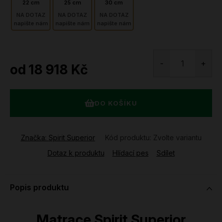
22 cm
25 cm
30 cm
NA DOTAZ
NA DOTAZ
NA DOTAZ
napište nám
napište nám
napište nám
od
18 918 Kč
Měrná
cena:
DO KOŠÍKU
Značka:
Spirit Superior
Kód produktu:
Zvolte variantu
Dotaz k produktu
Hlídací pes
Sdílet
Popis produktu
Matrace Spirit Superior