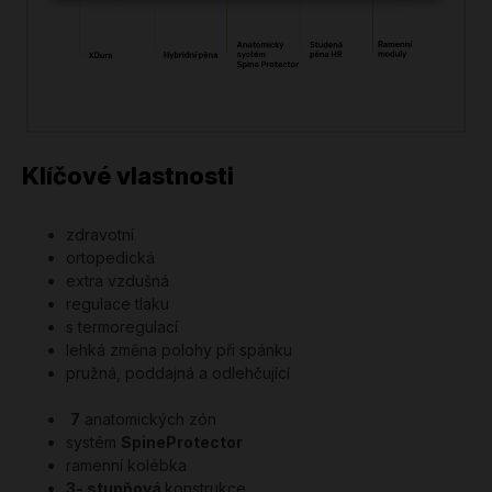
Klíčové vlastnosti
zdravotní
ortopedická
extra vzdušná
regulace tlaku
s termoregulací
lehká změna polohy při spánku
pružná, poddajná a odlehčující
7
anatomických zón
systém
SpineProtector
ramenní kolébka
3- stupňová
konstrukce