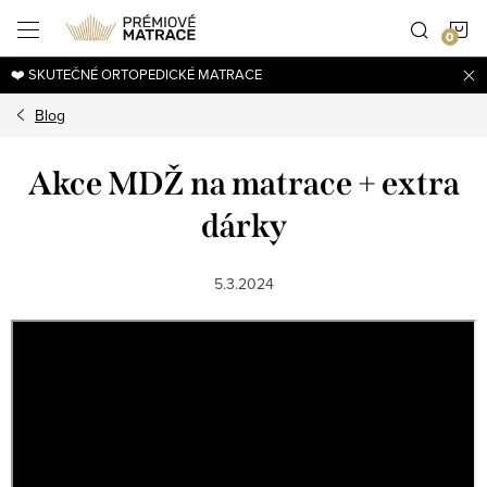
Přejít
N
na
obsah
❤️ SKUTEČNÉ ORTOPEDICKÉ MATRACE
K
Blog
Akce MDŽ na matrace + extra
dárky
5.3.2024