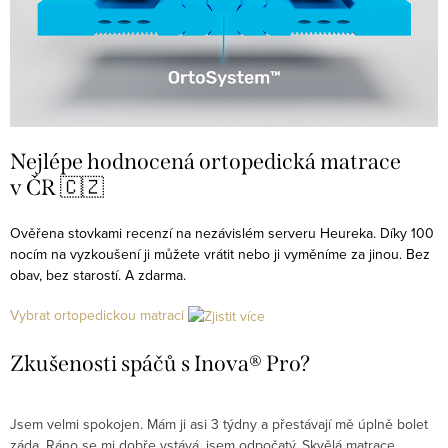
Nejlépe hodnocená ortopedická matrace
v ČR 🇨🇿
Ověřena stovkami recenzí na nezávislém serveru Heureka. Díky 100
nocím na vyzkoušení ji můžete vrátit nebo ji vyměníme za jinou. Bez
obav, bez starostí. A zdarma.
Vybrat ortopedickou matraci
Zkušenosti spáčů s Inova® Pro?
Jsem velmi spokojen. Mám ji asi 3 týdny a přestávají mě úplně bolet
P
záda. Ráno se mi dobře vstává, jsem odpočatý. Skvělá matrace
d