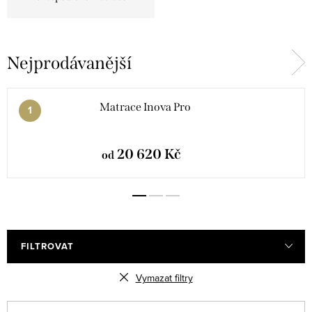
Nejprodávanější
Matrace Inova Pro
20 620 Kč
od
FILTROVAT
Vymazat filtry
V
Ř