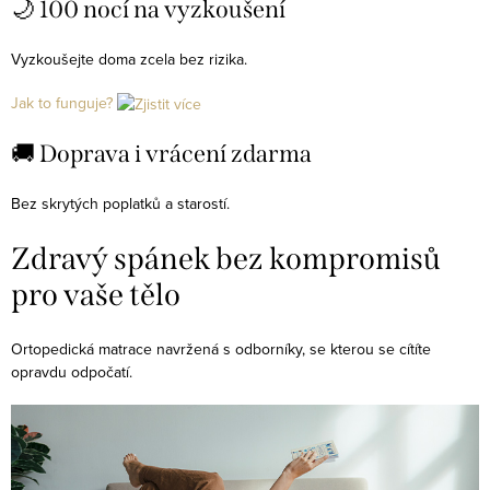
🌙 100 nocí na vyzkoušení
í
p
Vyzkoušejte doma zcela bez rizika.
r
Jak to funguje?
v
k
🚚 Doprava i vrácení zdarma
y
v
Bez skrytých poplatků a starostí.
ý
p
Zdravý spánek bez kompromisů
i
pro vaše tělo
s
u
Ortopedická matrace navržená s odborníky, se kterou se cítíte
opravdu odpočatí.