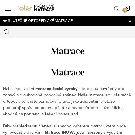
Přejít
N
na
obsah
❤️ SKUTEČNÉ ORTOPEDICKÉ MATRACE
K
Domů
Matrace
Matrace
Nabízíme kvalitní
matrace české výroby
, které jsou navrženy pro
zdravý a dlouhodobě pohodlný spánek. Naše matrace jsou skutečně
ortopedické, často označované také jako
zdravotní
, protože
podporují správnou polohu páteře a rovnoměrné rozložení tlaku,
vhodné na prevenci a řešení bolesti zad.
Díky přehlednému členění si snadno vyberete matraci, která bude
vyhovovat právě vám.
Matrace INOVA
jsou navrženy s využitím