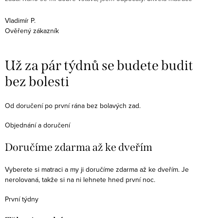
m
Vladimír P.
Ověřený zákazník
J
O
Už za pár týdnů se budete budit
bez bolesti
Od doručení po první rána bez bolavých zad.
Objednání a doručení
Doručíme zdarma až ke dveřím
Vyberete si matraci a my ji doručíme zdarma až ke dveřím. Je
nerolovaná, takže si na ni lehnete hned první noc.
První týdny