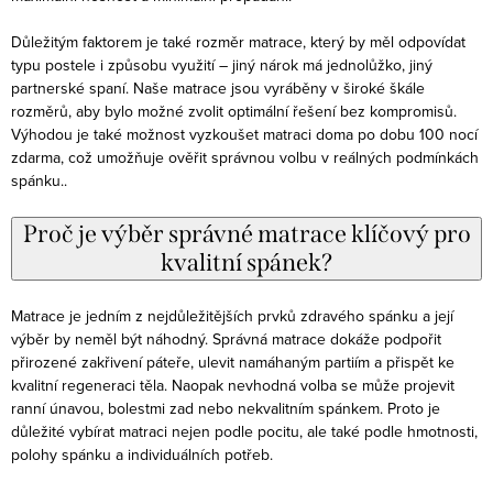
Důležitým faktorem je také rozměr matrace, který by měl odpovídat
typu postele i způsobu využití – jiný nárok má jednolůžko, jiný
partnerské spaní. Naše matrace jsou vyráběny v široké škále
rozměrů, aby bylo možné zvolit optimální řešení bez kompromisů.
Výhodou je také možnost vyzkoušet matraci doma po dobu 100 nocí
zdarma, což umožňuje ověřit správnou volbu v reálných podmínkách
spánku..
Proč je výběr správné matrace klíčový pro
kvalitní spánek?
Matrace je jedním z nejdůležitějších prvků zdravého spánku a její
výběr by neměl být náhodný. Správná matrace dokáže podpořit
přirozené zakřivení páteře, ulevit namáhaným partiím a přispět ke
kvalitní regeneraci těla. Naopak nevhodná volba se může projevit
ranní únavou, bolestmi zad nebo nekvalitním spánkem. Proto je
důležité vybírat matraci nejen podle pocitu, ale také podle hmotnosti,
polohy spánku a individuálních potřeb.