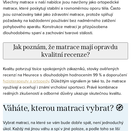
Všechny matrace v naší nabídce jsou navrženy jako ortopedické
matrace, které poskytují stabilní a rovnoměrnou oporu těla. Často
jsou označovány také jako zdravotní matrace, protože splňují
požadavky na každodenní používání bez nadměrného zatížení
pohybového aparátu. Konstrukce matrací je přizpůsobena
dlouhodobému spaní a zachování tvarové stálosti.
Jak poznám, že matrace mají opravdu
kvalitní recenze?
Kvalitu potvrzují tisíce spokojených zákazníků, stovky ověřených
recenzí na Heurece s dlouhodobým hodnocením 99 % a doporučení
fyzioterapeuty a ortopedy
. Důležitým signálem je také to, že matrace
využívají a oceňují i známí vrcholoví sportovci. Právě kombinace
reálných zkušeností a odborné důvěry ukazuje skutečnou kvalitu.
Váháte, kterou matraci vybrat? 🧭
Vybrat matraci, na které se vám bude dobře spát, není jednoduchý
úkol. Každý má jinou váhu a spí v jiné poloze, a podle toho se liší