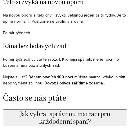
Tělo si zvyká na novou oporu
Na novou oporu si tělo chvíli zvyká, většinou jeden až tři týdny. Je to
úplně normální. Postupně se uvolní a srovná.
Po pár týdnech
Rána bez bolavých zad
Po pár týdnech ucítíte ten rozdíl. Klidnější spánek, méně nočního
buzení a rána bez ztuhlých zad.
Nejste si jistí? Během
prvních 100 nocí
můžete matraci kdykoli vrátit
nebo vyměnit za jinou.
Dovoz i odvoz zařídíme zdarma
.
Často se nás ptáte
Jak vybrat správnou matraci pro
každodenní spaní?