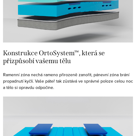
Konstrukce OrtoSystem™, která se
přizpůsobí vašemu tělu
Ramenní zóna nechá rameno přirozeně zanořit, pánevní zóna brání
propadnutí kyčlí. Vaše páteř tak zůstává ve správné poloze celou noc
a tělo si opravdu odpočine.