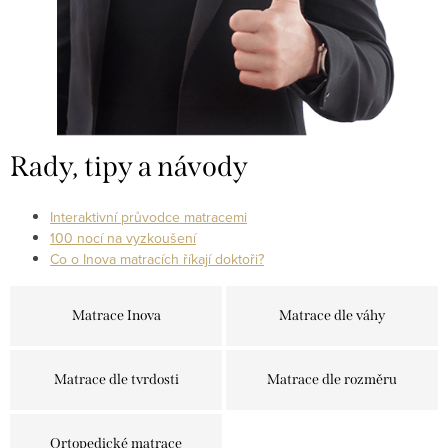
Rady, tipy a návody
Interaktivní průvodce matracemi
100 nocí na vyzkoušení
Co o Inova matracích říkají doktoři?
Matrace Inova
Matrace dle váhy
Matrace dle tvrdosti
Matrace dle rozměru
Ortopedické matrace