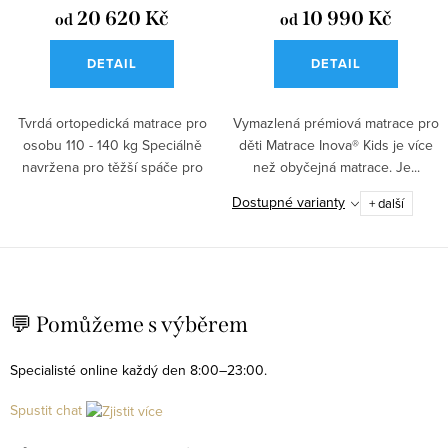
20 620 Kč
10 990 Kč
od
od
DETAIL
DETAIL
Tvrdá ortopedická matrace pro
Vymazlená prémiová matrace pro
osobu 110 - 140 kg Speciálně
děti Matrace Inova® Kids je více
navržena pro těžší spáče pro
než obyčejná matrace. Je...
úlevu...
Dostupné varianty
+ další
O
v
💬 Pomůžeme s výběrem
l
á
Specialisté online každý den 8:00–23:00.
d
Spustit chat
a
c