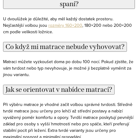
spaní?
U dvoulůžek je důležité, aby měl každý dostatek prostoru.
Nejčastější volbou jsou
rozměry 160×200
, 180×200 nebo 200×200
cm podle velikosti ložnice.
Co když mi matrace nebude vyhovovat?
Matraci můžete vyzkoušet doma po dobu 100 nocí. Pokud zjistíte, že
vám tvrdost nebo typ nevyhovuje, je možné ji bezplatně vyměnit za
jinou variantu.
Jak se orientovat v nabídce matrací?
Při výběru matrace je vhodné začít volbou správné tvrdosti. Středně
tvrdé matrace jsou určeny pro lehčí až střední postavy a nabízí
vyvážený poměr komfortu a opory. Tvrdší matrace poskytují pevnější
základ pro osoby s vyšší hmotností nebo pro spáče, kteří preferují
stabilní pocit při ležení. Extra tvrdé varianty jsou určeny pro
maximální nosnost a minimální propadání.