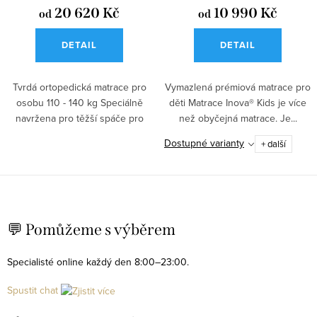
20 620 Kč
10 990 Kč
od
od
DETAIL
DETAIL
Tvrdá ortopedická matrace pro
Vymazlená prémiová matrace pro
osobu 110 - 140 kg Speciálně
děti Matrace Inova® Kids je více
navržena pro těžší spáče pro
než obyčejná matrace. Je...
úlevu...
Dostupné varianty
+ další
O
v
💬 Pomůžeme s výběrem
l
á
Specialisté online každý den 8:00–23:00.
d
Spustit chat
a
c