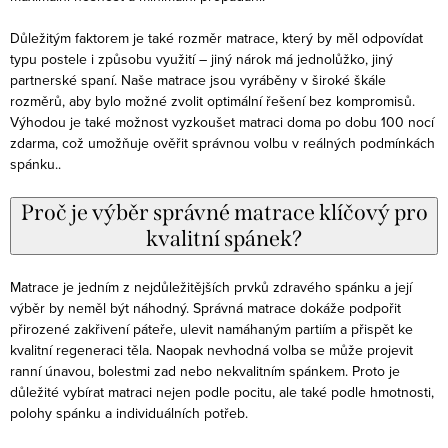
Důležitým faktorem je také rozměr matrace, který by měl odpovídat
typu postele i způsobu využití – jiný nárok má jednolůžko, jiný
partnerské spaní. Naše matrace jsou vyráběny v široké škále
rozměrů, aby bylo možné zvolit optimální řešení bez kompromisů.
Výhodou je také možnost vyzkoušet matraci doma po dobu 100 nocí
zdarma, což umožňuje ověřit správnou volbu v reálných podmínkách
spánku..
Proč je výběr správné matrace klíčový pro
kvalitní spánek?
Matrace je jedním z nejdůležitějších prvků zdravého spánku a její
výběr by neměl být náhodný. Správná matrace dokáže podpořit
přirozené zakřivení páteře, ulevit namáhaným partiím a přispět ke
kvalitní regeneraci těla. Naopak nevhodná volba se může projevit
ranní únavou, bolestmi zad nebo nekvalitním spánkem. Proto je
důležité vybírat matraci nejen podle pocitu, ale také podle hmotnosti,
polohy spánku a individuálních potřeb.