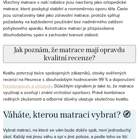
Všechny matrace v naší nabídce jsou navrženy jako ortopedické
matrace, které poskytují stabilní a rovnoměrnou oporu těla. Často
jsou označovány také jako zdravotní matrace, protože splňují
požadavky na každodenní používání bez nadměrného zatížení
pohybového aparátu. Konstrukce matrací je přizpůsobena
dlouhodobému spaní a zachování tvarové stálosti.
Jak poznám, že matrace mají opravdu
kvalitní recenze?
Kvalitu potvrzují tisíce spokojených zákazníků, stovky ověřených
recenzí na Heurece s dlouhodobým hodnocením 99 % a doporučení
fyzioterapeuty a ortopedy
. Důležitým signálem je také to, že matrace
využívají a oceňují i známí vrcholoví sportovci. Právě kombinace
reálných zkušeností a odborné důvěry ukazuje skutečnou kvalitu.
Váháte, kterou matraci vybrat? 🧭
Vybrat matraci, na které se vám bude dobře spát, není jednoduchý
úkol. Každý má jinou váhu a spí v jiné poloze, a podle toho se liší