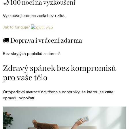
🌙 100 nocí na vyzkoušení
í
p
Vyzkoušejte doma zcela bez rizika.
r
Jak to funguje?
v
k
🚚 Doprava i vrácení zdarma
y
v
Bez skrytých poplatků a starostí.
ý
p
Zdravý spánek bez kompromisů
i
pro vaše tělo
s
u
Ortopedická matrace navržená s odborníky, se kterou se cítíte
opravdu odpočatí.