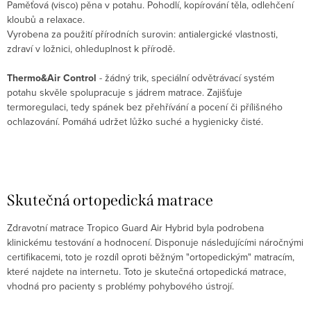
Paměťová (visco) pěna v potahu. Pohodlí, kopírování těla, odlehčení
kloubů a relaxace.
Vyrobena za použití přírodních surovin: antialergické vlastnosti,
zdraví v ložnici, ohleduplnost k přírodě.
Thermo&Air Control
- žádný trik, speciální odvětrávací systém
potahu skvěle spolupracuje s jádrem matrace. Zajišťuje
termoregulaci, tedy spánek bez přehřívání a pocení či přílišného
ochlazování. Pomáhá udržet lůžko suché a hygienicky čisté.
Skutečná ortopedická matrace
Zdravotní matrace Tropico Guard Air Hybrid byla podrobena
klinickému testování a hodnocení. Disponuje následujícími náročnými
certifikacemi, toto je rozdíl oproti běžným "ortopedickým" matracím,
které najdete na internetu. Toto je skutečná ortopedická matrace,
vhodná pro pacienty s problémy pohybového ústrojí.