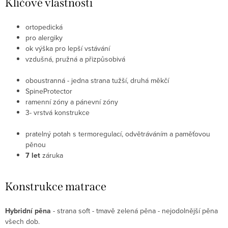
Klíčové vlastnosti
ortopedická
pro alergiky
ok výška pro lepší vstávání
vzdušná, pružná a přizpůsobivá
oboustranná - jedna strana tužší, druhá měkčí
SpineProtector
ramenní zóny a pánevní zóny
3- vrstvá
konstrukce
pratelný potah s termoregulací, odvětráváním a paměťovou
pěnou
7 let
záruka
Konstrukce matrace
Hybridní pěna
- strana soft - tmavě zelená pěna - nejodolnější pěna
všech dob.