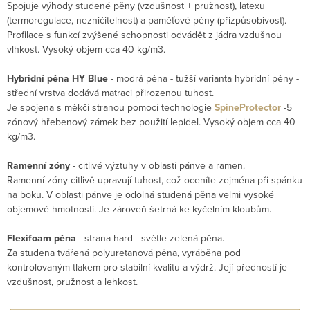
Spojuje výhody studené pěny (vzdušnost + pružnost), latexu
(termoregulace, nezničitelnost) a paměťové pěny (přizpůsobivost).
Profilace s funkcí zvýšené schopnosti odvádět z jádra vzdušnou
vlhkost. Vysoký objem cca 40 kg/m3.
Hybridní pěna HY Blue
- modrá pěna - tužší varianta hybridní pěny -
střední vrstva dodává matraci přirozenou tuhost.
Je spojena s měkčí stranou pomocí technologie
SpineProtector
-5
zónový hřebenový zámek bez použití lepidel. Vysoký objem cca 40
kg/m3.
Ramenní zóny
- citlivé výztuhy v oblasti pánve a ramen.
Ramenní zóny citlivě upravují tuhost, což oceníte zejména při spánku
na boku. V oblasti pánve je odolná studená pěna velmi vysoké
objemové hmotnosti. Je zároveň šetrná ke kyčelním kloubům.
Flexifoam pěna
- strana hard - světle zelená pěna.
Za studena tvářená polyuretanová pěna, vyráběna pod
kontrolovaným tlakem pro stabilní kvalitu a výdrž. Její předností je
vzdušnost, pružnost a lehkost.