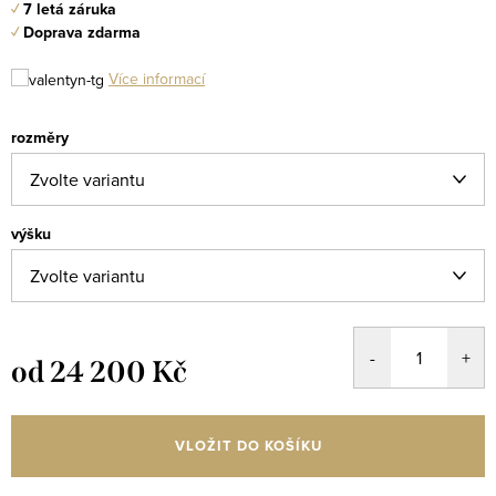
✓
7 letá záruka
✓
Doprava zdarma
Více informací
rozměry
výšku
od
24 200 Kč
Měrná
cena:
VLOŽIT DO KOŠÍKU