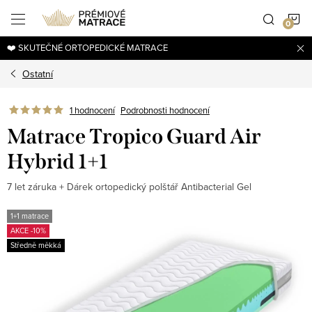
Přejít
N
na
obsah
❤️ SKUTEČNÉ ORTOPEDICKÉ MATRACE
K
Ostatní
1 hodnocení
Podrobnosti hodnocení
Matrace Tropico Guard Air
Hybrid 1+1
7 let záruka + Dárek ortopedický polštář Antibacterial Gel
1+1 matrace
AKCE -10%
Středně měkká