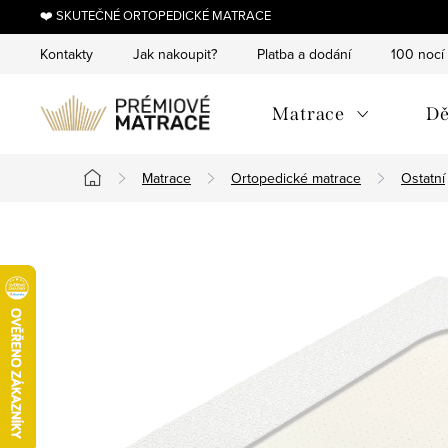
Přejít
❤️ SKUTEČNÉ ORTOPEDICKÉ MATRACE
na
Kontakty
Jak nakoupit?
Platba a dodání
100 nocí
obsah
Matrace
Dě
Matrace
Ortopedické matrace
Ostatní
Domů