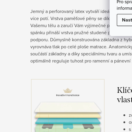
Pro sp
informa
Jemný a perforovaný latex vytváří ideální spánkové
více potí. Vrstva paměťové pěny se díky tělesném
Nast
Vašemu tělu a zaručí Vám výjimečné pohodlí. Sn
spánku přináší vrstva pružné studené pěny, která
podporu. Důmyslně konstruována základna z hybr
vyrovnáva tlak po celé ploše matrace. Anatomick
součástí základny a díky speciálnímu tvaru a um
optimálně reguluje tuhost pro ramenní a pánevní
Klíč
vlas
z
o
s