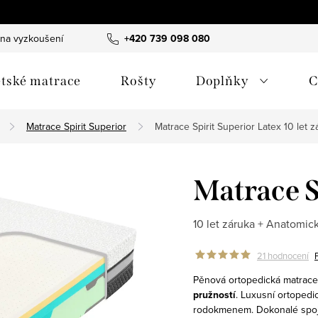
 na vyzkoušení
B2B spolupráce - hotely & designéři
+420 739 098 080
Obchodn
tské matrace
Rošty
Doplňky
C
Matrace Spirit Superior
Matrace Spirit Superior Latex
10 let 
Matrace S
10 let záruka + Anatomick
21 hodnocení
Pěnová ortopedická matrace
pružností
. Luxusní ortopedi
rodokmenem. Dokonalé spoje