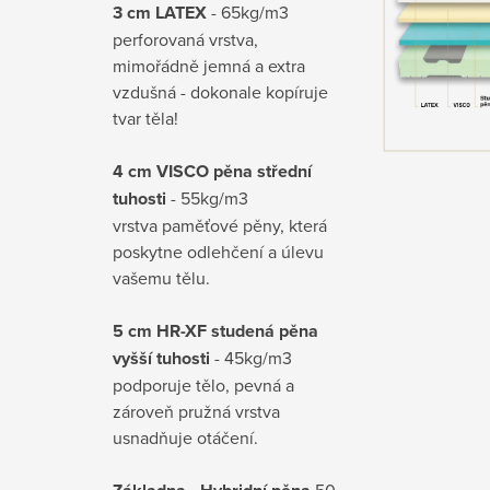
3 cm LATEX
- 65kg/m3
perforovaná vrstva,
mimořádně jemná a extra
vzdušná - dokonale kopíruje
tvar těla!
4 cm VISCO pěna střední
tuhosti
- 55kg/m3
vrstva paměťové pěny, která
poskytne odlehčení a úlevu
vašemu tělu.
5 cm HR-XF studená pěna
vyšší tuhosti
- 45kg/m3
podporuje tělo, pevná a
zároveň pružná vrstva
usnadňuje otáčení.