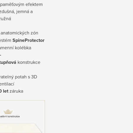
 paměťovým efektem
zdušná, jemná a
ružná
anatomických zón
ystém
SpineProtector
amenní kolébka
-
tupňová
konstrukce
ratelný potah s 3D
entilací
0 let
záruka