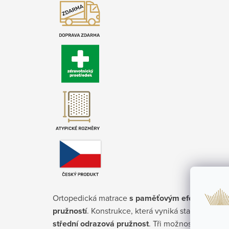
Ortopedická matrace
s paměťovým efektem
,
ter
pružností
. Konstrukce, která vyniká stabilitou a p
střední odrazová pružnost
. Tři možnosti výšky 