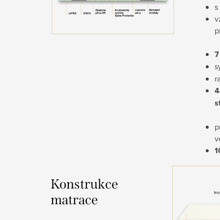
s
v
p
7
s
r
4
s
p
v
1
Konstrukce
matrace