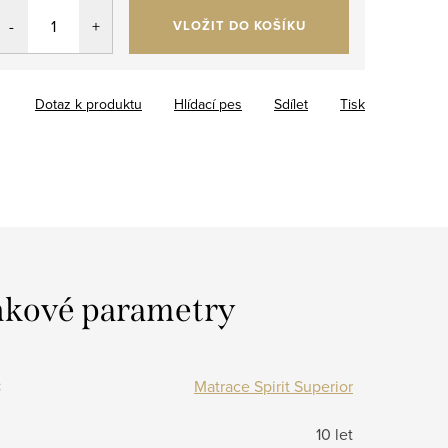
VLOŽIT DO KOŠÍKU
Dotaz k produktu
Hlídací pes
Sdílet
Tisk
kové parametry
:
Matrace Spirit Superior
10 let