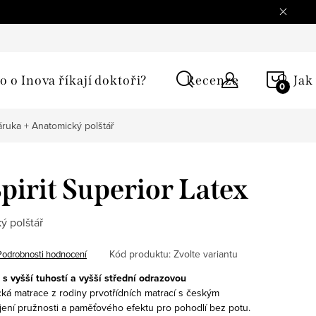
í podmínky
Ochrana osobních údajů
Reklamace
Moje 
NÁKU
o o Inova říkají doktoři?
Recenze
🔍 Jak
KOŠÍ
záruka + Anatomický polštář
pirit Superior Latex
ý polštář
Kód produktu:
Zvolte variantu
Podrobnosti hodnocení
s vyšší tuhostí a vyšší střední odrazovou
cká matrace z rodiny prvotřídních matrací s českým
ní pružnosti a paměťového efektu pro pohodlí bez potu.