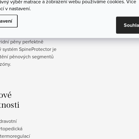
rávný výběr matrace a zobrazení webu používáme cookies. Více
cí v nastavení.
 klima, pro spáče, kteří sa
u teplu krásně přizpůsobí
avení
Souhl
adnou změnu polohy při
 zajistí pevnou a pružnou
idní pěny perfektně
ý systém SpineProtector je
ístění pěnových segmentů
 zóny.
ové
tnosti
dravotní
rtopedická
 termoregulací