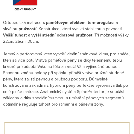
Ortopedická matrace
s paměťovým efektem
,
termoregulací
a
skvělou
pružností
. Konstrukce, která vyniká stabilitou a pevností.
Vyšší tuhost
a
vyšší
střední odrazová pružnost
. Tři možnosti výšky
22cm, 25cm, 30cm.
Jemný a perforovaný latex vytváří ideální spánkové klima, pro spáče,
kteří sa více potí. Vrstva paměťové pěny se díky tělesnému teplu
krásně přizpůsobí Vašemu tělu a zaručí Vám výjimečné pohodlí.
Snadnou změnu polohy při spánku přináší vrstva pružné studené
pěny, která zajistí pevnou a pružnou podporu. Důmyslně
konstruována základna z hybridní pěny perfektně vyrovnáva tlak po
celé ploše matrace. Anatomický systém SpineProtector je součástí
základny a díky speciálnímu tvaru a umístění pěnových segmentů
optimálně reguluje tuhost pro ramenní a pánevní zóny.