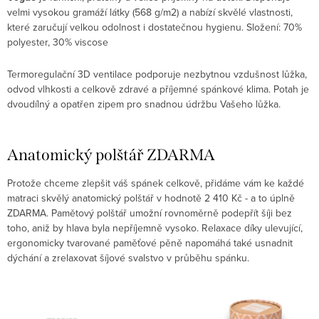
velmi vysokou gramáží látky (568 g/m2) a nabízí skvělé vlastnosti,
které zaručují velkou odolnost i dostatečnou hygienu. Složení: 70%
polyester, 30% viscose
Termoregulační 3D ventilace podporuje nezbytnou vzdušnost lůžka,
odvod vlhkosti a celkově zdravé a příjemné spánkové klima. Potah je
dvoudílný a opatřen zipem pro snadnou údržbu Vašeho lůžka.
Anatomický polštář ZDARMA
Protože chceme zlepšit váš spánek celkově, přidáme vám ke každé
matraci skvělý anatomický polštář v hodnotě 2 410 Kč - a to úplně
ZDARMA. Pamětový polštář umožní rovnoměrně podepřít šíji bez
toho, aniž by hlava byla nepříjemně vysoko. Relaxace díky ulevující,
ergonomicky tvarované paměťové pěně napomáhá také usnadnit
dýchání a zrelaxovat šíjové svalstvo v průběhu spánku.