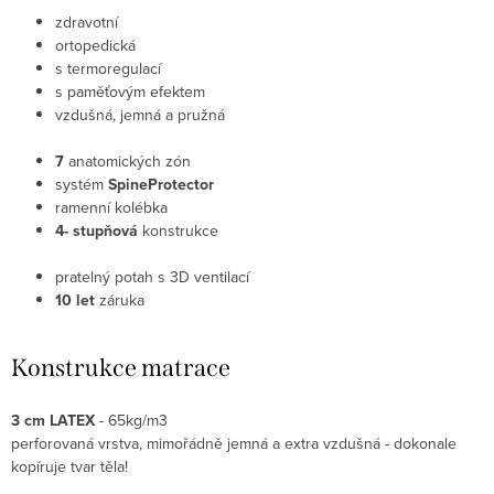
zdravotní
ortopedická
s termoregulací
s paměťovým efektem
vzdušná, jemná a pružná
7
anatomických zón
systém
SpineProtector
ramenní kolébka
4- stupňová
konstrukce
pratelný potah s 3D ventilací
10 let
záruka
Konstrukce matrace
3 cm LATEX
- 65kg/m3
perforovaná vrstva, mimořádně jemná a extra vzdušná - dokonale
kopíruje tvar těla!