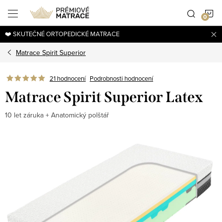
Přejít
N
na
obsah
❤️ SKUTEČNÉ ORTOPEDICKÉ MATRACE
K
Matrace Spirit Superior
21 hodnocení
Podrobnosti hodnocení
Matrace Spirit Superior Latex
10 let záruka + Anatomický polštář