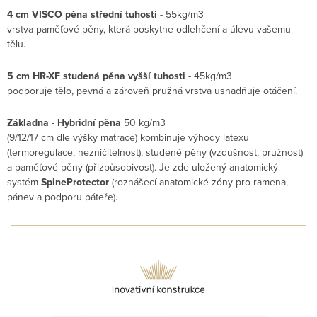
4 cm VISCO pěna střední tuhosti
- 55kg/m3
vrstva paměťové pěny, která poskytne odlehčení a úlevu vašemu
tělu.
5 cm HR-XF studená pěna vyšší tuhosti
- 45kg/m3
podporuje tělo, pevná a zároveň pružná vrstva usnadňuje otáčení.
Základna
-
Hybridní pěna
50 kg/m3
(9/12/17 cm dle výšky matrace)
kombinuje výhody latexu
(termoregulace, nezničitelnost), studené pěny (vzdušnost, pružnost)
a paměťové pěny (přizpůsobivost). Je zde uložený anatomický
systém
SpineProtector
(roznášecí anatomické zóny pro ramena,
pánev a podporu páteře).