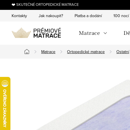
Přejít
❤️ SKUTEČNÉ ORTOPEDICKÉ MATRACE
na
Kontakty
Jak nakoupit?
Platba a dodání
100 nocí
obsah
Matrace
Dě
Matrace
Ortopedické matrace
Ostatní
Domů