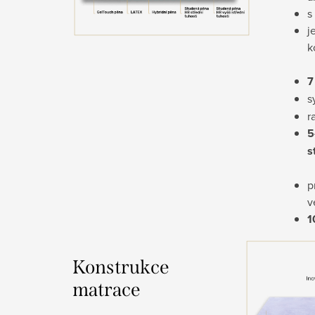
s
j
k
7
s
r
5
s
p
v
1
Konstrukce
matrace