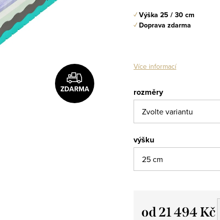
✓
Výška 25 / 30 cm
✓
Doprava zdarma
Více informací
ZDARMA
rozměry
výšku
od
21 494 Kč