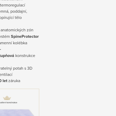
 termoregulací
emná, poddajní,
opírující tělo
anatomických zón
ystém
SpineProtector
amenní kolébka
-
tupňová
konstrukce
ratelný potah s 3D
entilací
0 let
záruka