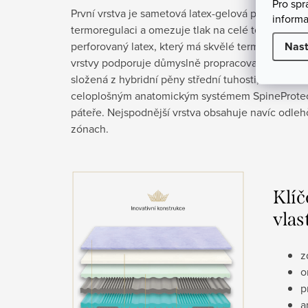
Pro sp
První vrstva je sametová latex-gelová pěna GelT
informa
termoregulaci a omezuje tlak na celé tělo. Druhá
Nast
perforovaný latex, který má skvělé termoregulační
vrstvy podporuje důmyslně propracovaná základn
složená z hybridní pěny střední tuhosti, dvěma v
celoplošným anatomickým systémem SpineProtec
páteře. Nejspodnější vrstva obsahuje navíc odle
zónach.
Klíč
vlas
z
o
p
a