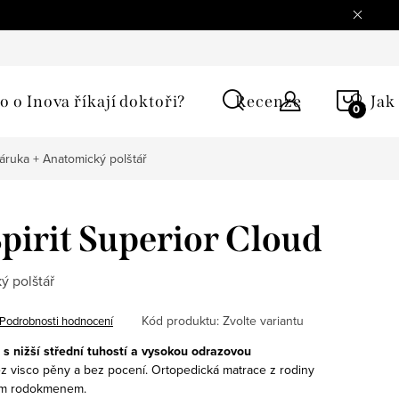
í podmínky
Ochrana osobních údajů
Reklamace
Moje 
NÁKU
o o Inova říkají doktoři?
Recenze
🔍 Jak
KOŠÍ
záruka + Anatomický polštář
pirit Superior Cloud
ý polštář
Kód produktu:
Zvolte variantu
Podrobnosti hodnocení
e
s nižší střední tuhostí a vysokou odrazovou
ez visco pěny a bez pocení. Ortopedická matrace z rodiny
kým rodokmenem.