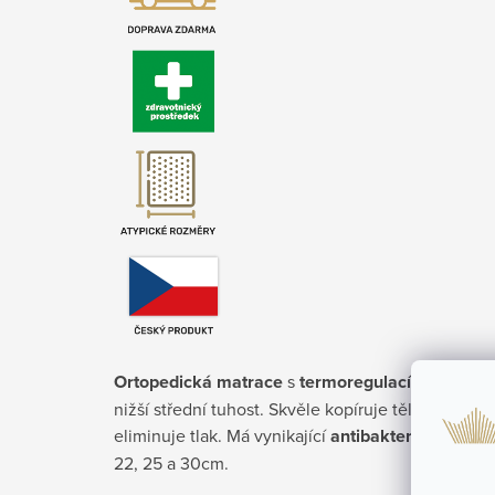
Ortopedická matrace
s
termoregulací
, která vy
nižší střední tuhost. Skvěle kopíruje tělo, je pod
eliminuje tlak. Má vynikající
antibakteriální vlast
22, 25 a 30cm.