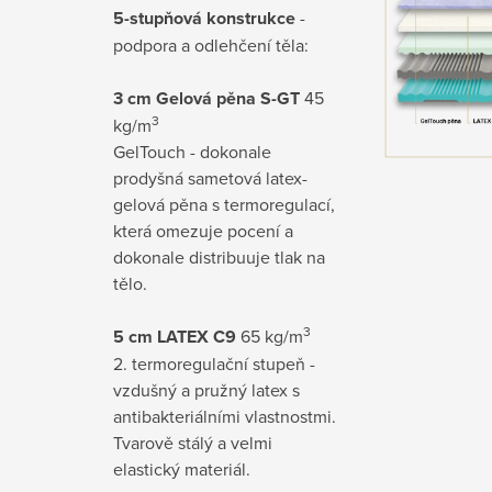
5-stupňová konstrukce
-
podpora a odlehčení těla:
3 cm Gelová pěna S-GT
45
3
kg/m
GelTouch - dokonale
prodyšná sametová latex-
gelová pěna s termoregulací,
která omezuje pocení a
dokonale distribuuje tlak na
tělo.
3
5 cm LATEX C9
65 kg/m
2. termoregulační stupeň -
vzdušný a pružný latex s
antibakteriálními vlastnostmi.
Tvarově stálý a velmi
elastický materiál.