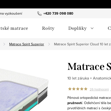
 na vyzkoušení
B2B spolupráce - hotely & designéři
+420 739 098 080
Obchodn
tské matrace
Rošty
Doplňky
C
Matrace Spirit Superior
Matrace Spirit Superior Cloud
10 let 
Matrace S
10 let záruka + Anatomick
26 hodnocení
Pěnová ortopedická matrac
pružností
.
Odlehčení těla b
prvotřídních matrací s čes