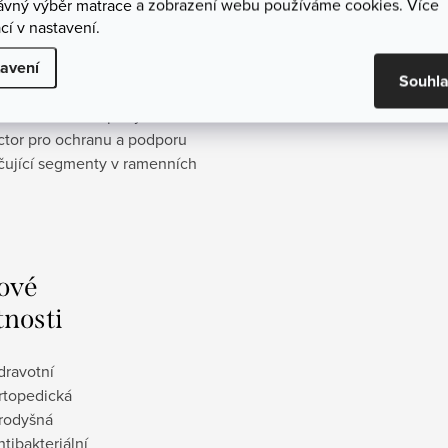
rávný výběr matrace a zobrazení webu používáme cookies. Více
ouch, která má vysokou
cí v nastavení.
 vrstva je jemný a vzdušný
avení
 vlastnosti. Jemné vrchní
Souhl
a - sendvičová konstrukce je
rstvami studené pěny a
tor pro ochranu a podporu
hčující segmenty v ramenních
ové
tnosti
dravotní
rtopedická
rodyšná
ntibakteriální