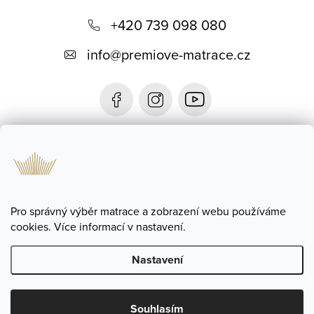
Z
á
+420 739 098 080
p
info
@
premiove-matrace.cz
a
t
í
Informace
Blog
Pro správný výběr matrace a zobrazení webu používáme
cookies. Více informací v nastavení.
Nastavení
Copyright 2026
Prémiové Matrace
. Všechna práva vyhrazena.
Souhlasím