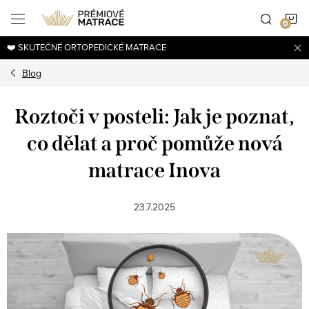
Přejít
N
na
obsah
❤️ SKUTEČNÉ ORTOPEDICKÉ MATRACE
K
Blog
Roztoči v posteli: Jak je poznat,
co dělat a proč pomůže nová
matrace Inova
23.7.2025