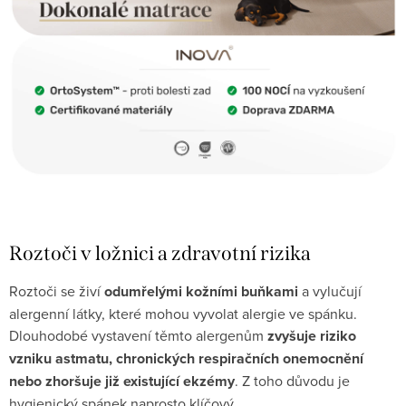
Roztoči v ložnici a zdravotní rizika
Roztoči se živí
odumřelými kožními buňkami
a vylučují
alergenní látky, které mohou vyvolat alergie ve spánku.
Dlouhodobé vystavení těmto alergenům
zvyšuje riziko
vzniku astmatu, chronických respiračních onemocnění
nebo zhoršuje již existující ekzémy
. Z toho důvodu je
hygienický spánek naprosto klíčový.