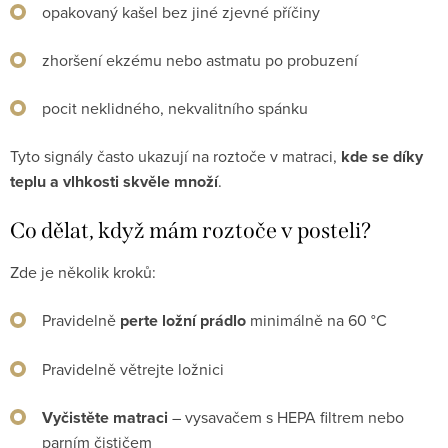
opakovaný kašel bez jiné zjevné příčiny
zhoršení ekzému nebo astmatu po probuzení
pocit neklidného, nekvalitního spánku
Tyto signály často ukazují na roztoče v matraci,
kde se díky
teplu a vlhkosti skvěle množí
.
Co dělat, když mám roztoče v posteli?
Zde je několik kroků:
Pravidelně
perte ložní prádlo
minimálně na 60 °C
Pravidelně větrejte ložnici
Vyčistěte matraci
– vysavačem s HEPA filtrem nebo
parním čističem