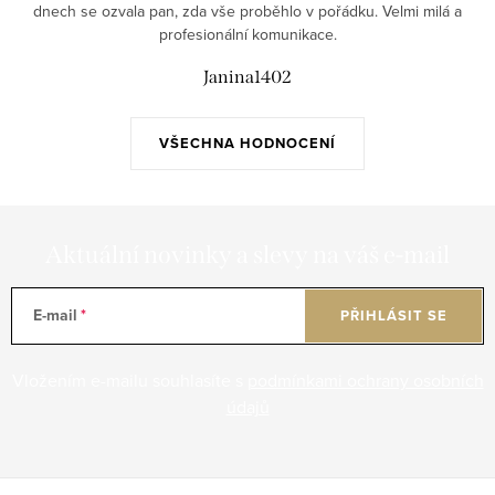
dnech se ozvala pan, zda vše proběhlo v pořádku. Velmi milá a
profesionální komunikace.
Janina1402
VŠECHNA HODNOCENÍ
Aktuální novinky a slevy na váš e-mail
E-mail
PŘIHLÁSIT SE
Vložením e-mailu souhlasíte s
podmínkami ochrany osobních
údajů