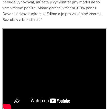
nebude vyhovovat, můžete ji vyměnit za jiný model nebo
vám vrátime peníze. Máme garanci vrácení 100% pěnez.
Dovoz i odvoz kurýrem zařídíme a je pro vás úplně zdarma.
Bez obav a bez starostí.