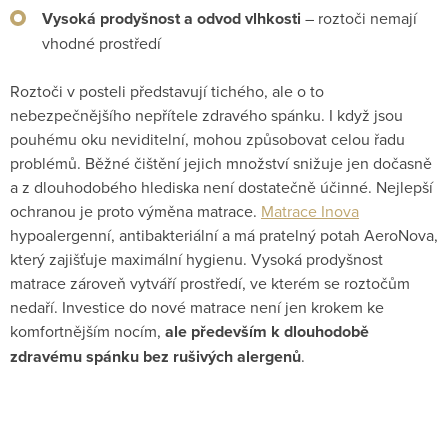
Vysoká prodyšnost a odvod vlhkosti
– roztoči nemají
vhodné prostředí
Roztoči v posteli představují tichého, ale o to
nebezpečnějšího nepřítele zdravého spánku. I když jsou
pouhému oku neviditelní, mohou způsobovat celou řadu
problémů. Běžné čištění jejich množství snižuje jen dočasně
a z dlouhodobého hlediska není dostatečně účinné. Nejlepší
ochranou je proto výměna matrace.
Matrace Inova
hypoalergenní, antibakteriální a má pratelný potah AeroNova,
který zajišťuje maximální hygienu. Vysoká prodyšnost
matrace zároveň vytváří prostředí, ve kterém se roztočům
nedaří. Investice do nové matrace není jen krokem ke
komfortnějším nocím,
ale především k dlouhodobě
zdravému spánku bez rušivých alergenů
.