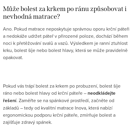
Může bolest za krkem po ránu způsobovat i
nevhodná matrace?
Ano. Pokud matrace neposkytuje správnou oporu krční páteři
a nedokáže udržet páteř v přirozené poloze, dochází během
noci k přetěžování svalů a vazů. Výsledkem je ranní ztuhlost
krku, bolest šíje nebo bolest hlavy, která se může pravidelně
opakovat.
Pokud vás trápí bolest za krkem po probuzení, bolest šíje
ráno nebo bolest hlavy od krční páteře –
neodkládejte
řešení
. Zaměřte se na spánkové prostředí, začněte od
základů – tedy od kvalitní matrace Inova, která nabízí
ergonomickou podporu krční páteře, zmírňuje bolest a
zajišťuje zdravý spánek.