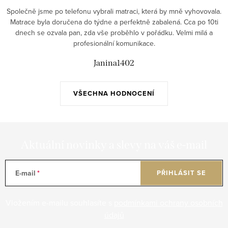
Společně jsme po telefonu vybrali matraci, která by mně vyhovovala.
Matrace byla doručena do týdne a perfektně zabalená. Cca po 10ti
dnech se ozvala pan, zda vše proběhlo v pořádku. Velmi milá a
profesionální komunikace.
Janina1402
VŠECHNA HODNOCENÍ
Aktuální novinky a slevy na váš e-mail
E-mail
PŘIHLÁSIT SE
Vložením e-mailu souhlasíte s
podmínkami ochrany osobních
údajů