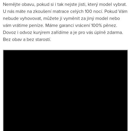
Nemějte obavu, pokud si i tak nejste jisti, který model vybrat.
U nás máte na zkoušení matrace celých 100 nocí. Pokud Vám
nebude vyhovovat, můžete ji vyměnit za jiný model nebo
vám vrátime peníze. Máme garanci vrácení 100% pěnez.
Dovoz i odvoz kurýrem zařídíme a je pro vás úplně zdarma.
Bez obav a bez starostí.