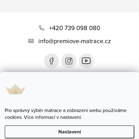
Z
á
+420 739 098 080
p
info
@
premiove-matrace.cz
a
t
í
Informace
Blog
Pro správný výběr matrace a zobrazení webu používáme
cookies. Více informací v nastavení.
Nastavení