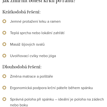
Jak zmírnit bolest krku po ránu?
Krátkodobá řešení:
Jemné protažení krku a ramen
Teplá sprcha nebo lokální zahřátí
Masáž šíjových svalů
Uvolňovací cviky nebo jóga
Dlouhodobá řešení:
Změna matrace a polštáře
Ergonomická podpora krční páteře během spánku
Správná poloha při spánku – ideální je poloha na zádech
nebo boku