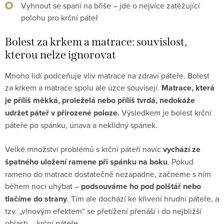
Vyhnout se spaní na břiše – jde o nejvíce zatěžující
polohu pro krční páteř
Bolest za krkem a matrace: souvislost,
kterou nelze ignorovat
Mnoho lidí podceňuje vliv matrace na zdraví páteře. Bolest
za krkem a matrace spolu ale úzce souvisejí.
Matrace, která
je příliš měkká, proleželá nebo příliš tvrdá, nedokáže
udržet páteř v přirozené poloze.
Výsledkem je bolest krční
páteře po spánku, únava a neklidný spánek.
Velké množství problémů s krční páteří navíc
vychází ze
špatného uložení ramene při spánku na boku
. Pokud
rameno do matrace dostatečně nezapadne, začneme s ním
během noci uhýbat –
podsouváme ho pod polštář nebo
tlačíme do strany
. Tím ale dochází ke křivení hrudní páteře, a
tzv. „vlnovým efektem“ se přetížení přenáší i do nejbližší
oblasti – krční páteře.