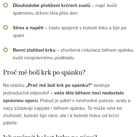
Dlouhodobé přetížení krčních svalů
– např. kvůli
špatnému držení těla přes den
Stres a napětí
– často spojené s bolestí krku a šíje po
spaní
Ranní ztuhlost krku
– zhoršená cirkulace během spánku
kvůli nesprávnému podkladu
Proč mě bolí krk po spánku?
Na otázku
„Proč mě bolí krk po spánku?“
existuje
jednoduchá odpověď –
vaše tělo během noci nedostalo
správnou oporu
. Pokud je páteř v nevhodné poloze, svaly a
vazy zůstávají napjaté i během spánku. To může vést ke
ztuhlosti, bolesti šíje ráno, ale i k bolesti hlavy od krční
páteře.