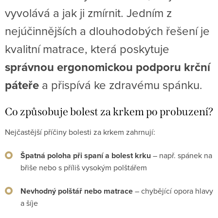
vyvolává a jak ji zmírnit. Jedním z
nejúčinnějších a dlouhodobých řešení je
kvalitní matrace, která poskytuje
správnou ergonomickou podporu krční
páteře
a přispívá ke zdravému spánku.
Co způsobuje bolest za krkem po probuzení?
Nejčastější příčiny bolesti za krkem zahrnují:
Špatná poloha při spaní a bolest krku
– např. spánek na
břiše nebo s příliš vysokým polštářem
Nevhodný polštář nebo matrace
– chybějící opora hlavy
a šíje