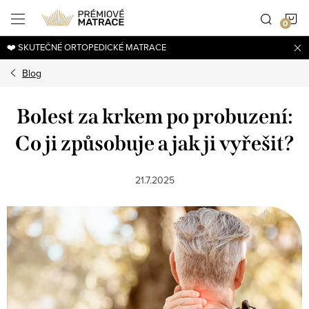
Přejít
N
na
obsah
❤️ SKUTEČNÉ ORTOPEDICKÉ MATRACE
K
Blog
Bolest za krkem po probuzení:
Co ji způsobuje a jak ji vyřešit?
21.7.2025