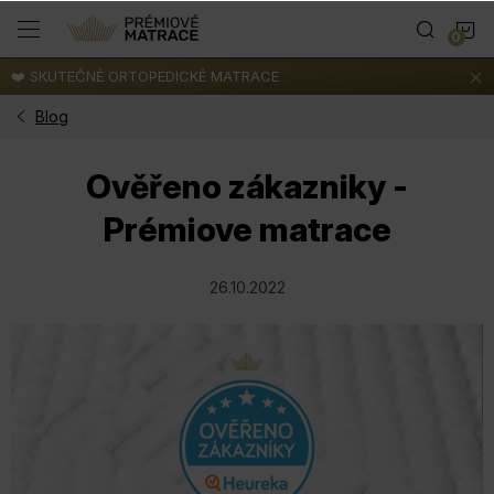
Přejít
N
na
obsah
❤️ SKUTEČNÉ ORTOPEDICKÉ MATRACE
K
Blog
Ověřeno zákazniky -
Prémiove matrace
26.10.2022