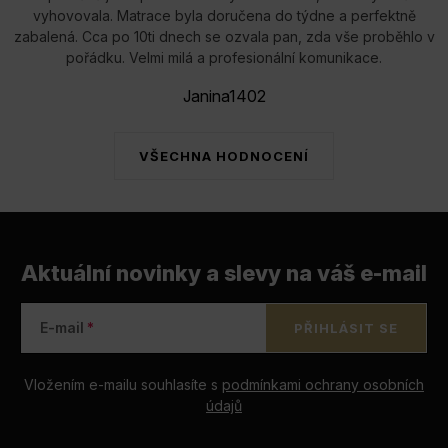
vyhovovala. Matrace byla doručena do týdne a perfektně
zabalená. Cca po 10ti dnech se ozvala pan, zda vše proběhlo v
pořádku. Velmi milá a profesionální komunikace.
Janina1402
VŠECHNA HODNOCENÍ
Aktuální novinky a slevy na váš e-mail
E-mail
PŘIHLÁSIT SE
Vložením e-mailu souhlasíte s
podmínkami ochrany osobních
údajů