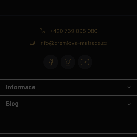
Z
á
+420 739 098 080
p
info
@
premiove-matrace.cz
a
t
í
Informace
Blog