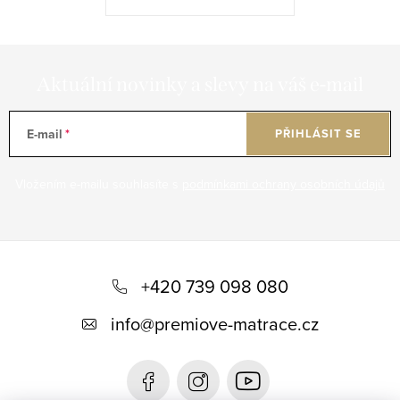
Aktuální novinky a slevy na váš e-mail
E-mail
PŘIHLÁSIT SE
Vložením e-mailu souhlasíte s
podmínkami ochrany osobních údajů
Z
á
+420 739 098 080
p
info
@
premiove-matrace.cz
a
t