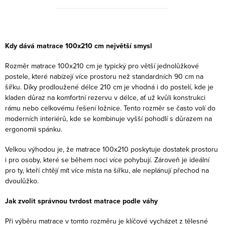
O
v
Kdy dává matrace 100x210 cm největší smysl
l
Rozměr matrace 100x210 cm je typický pro větší jednolůžkové
á
postele, které nabízejí více prostoru než standardních 90 cm na
d
šířku. Díky prodloužené délce 210 cm je vhodná i do postelí, kde je
a
kladen důraz na komfortní rezervu v délce, ať už kvůli konstrukci
c
rámu nebo celkovému řešení ložnice. Tento rozměr se často volí do
moderních interiérů, kde se kombinuje vyšší pohodlí s důrazem na
í
ergonomii spánku.
p
r
Velkou výhodou je, že matrace 100x210 poskytuje dostatek prostoru
v
i pro osoby, které se během noci více pohybují. Zároveň je ideální
pro ty, kteří chtějí mít více místa na šířku, ale neplánují přechod na
k
dvoulůžko.
y
v
Jak zvolit správnou tvrdost matrace podle váhy
ý
Při výběru matrace v tomto rozměru je klíčové vycházet z tělesné