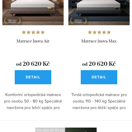
r
p
o
r
d
o
u
d
k
u
Matrace Inova Air
Matrace Inova Max
t
k
ů
t
20 620 Kč
20 620 Kč
od
od
ů
DETAIL
DETAIL
Komfortní ortopedická matrace
Tvrdá ortopedická matrace pro
pro osobu 50 - 80 kg Speciálně
osobu 110 - 140 kg Speciálně
navržena pro lehčí spáče pro
navržena pro těžší spáče pro
úlevu...
úlevu...
Pro váhy 60-110 kg