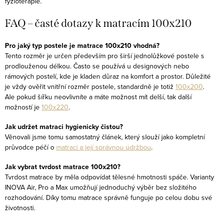
fyzioterapie.
FAQ – časté dotazy k matracím 100x210
Pro jaký typ postele je matrace 100x210 vhodná?
Tento rozměr je určen především pro širší jednolůžkové postele s
prodlouženou délkou. Často se používá u designových nebo
rámových postelí, kde je kladen důraz na komfort a prostor. Důležité
je vždy ověřit vnitřní rozměr postele, standardně je totiž
100x200
.
Ale pokud šířku neovlivníte a máte možnost mít delší, tak další
možností je
100x220
.
Jak udržet matraci hygienicky čistou?
Věnovali jsme tomu samostatný článek, který slouží jako kompletní
průvodce péčí o
matraci a její správnou údržbou
.
Jak vybrat tvrdost matrace 100x210?
Tvrdost matrace by měla odpovídat tělesné hmotnosti spáče. Varianty
INOVA Air, Pro a Max umožňují jednoduchý výběr bez složitého
rozhodování. Díky tomu matrace správně funguje po celou dobu své
životnosti.