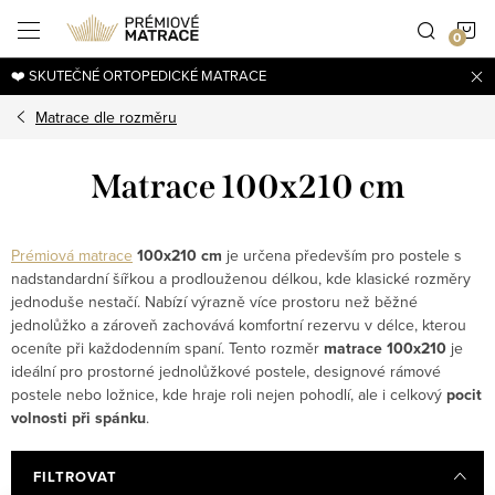
Přejít
N
na
obsah
❤️ SKUTEČNÉ ORTOPEDICKÉ MATRACE
K
Matrace dle rozměru
Matrace 100x210 cm
Prémiová matrace
100x210 cm
je určena především pro postele s
nadstandardní šířkou a prodlouženou délkou, kde klasické rozměry
jednoduše nestačí. Nabízí výrazně více prostoru než běžné
jednolůžko a zároveň zachovává komfortní rezervu v délce, kterou
oceníte při každodenním spaní. Tento rozměr
matrace 100x210
je
ideální pro prostorné jednolůžkové postele, designové rámové
postele nebo ložnice, kde hraje roli nejen pohodlí, ale i celkový
pocit
volnosti při spánku
.
FILTROVAT