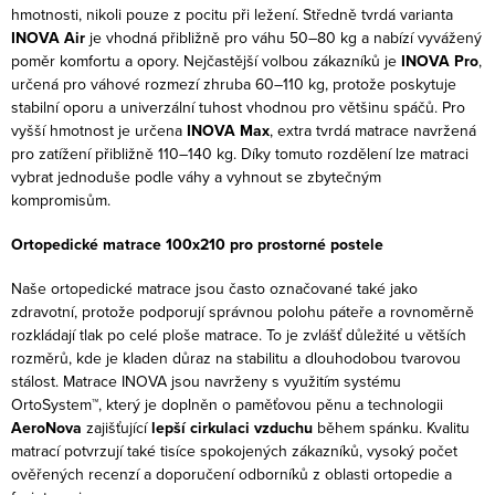
p
hmotnosti, nikoli pouze z pocitu při ležení. Středně tvrdá varianta
i
INOVA Air
je vhodná přibližně pro váhu 50–80 kg a nabízí vyvážený
s
poměr komfortu a opory. Nejčastější volbou zákazníků je
INOVA Pro
,
určená pro váhové rozmezí zhruba 60–110 kg, protože poskytuje
u
stabilní oporu a univerzální tuhost vhodnou pro většinu spáčů. Pro
vyšší hmotnost je určena
INOVA Max
, extra tvrdá matrace navržená
pro zatížení přibližně 110–140 kg. Díky tomuto rozdělení lze matraci
vybrat jednoduše podle váhy a vyhnout se zbytečným
kompromisům.
Ortopedické matrace 100x210 pro prostorné postele
Naše ortopedické matrace jsou často označované také jako
zdravotní, protože podporují správnou polohu páteře a rovnoměrně
rozkládají tlak po celé ploše matrace. To je zvlášť důležité u větších
rozměrů, kde je kladen důraz na stabilitu a dlouhodobou tvarovou
stálost. Matrace INOVA jsou navrženy s využitím systému
OrtoSystem™, který je doplněn o paměťovou pěnu a technologii
AeroNova
zajišťující
lepší cirkulaci vzduchu
během spánku. Kvalitu
matrací potvrzují také tisíce spokojených zákazníků, vysoký počet
ověřených recenzí a doporučení odborníků z oblasti ortopedie a