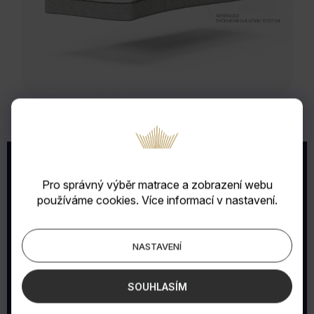
Pro správný výběr matrace a zobrazení webu
Rozdíl, který pocítíte
používáme cookies. Více informací v nastavení.
každé ráno
NASTAVENÍ
SOUHLASÍM