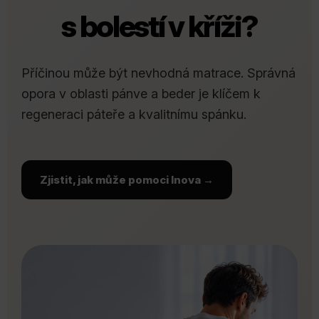
s bolestí v kříži?
Příčinou může být nevhodná matrace. Správná
opora v oblasti pánve a beder je klíčem k
regeneraci páteře a kvalitnímu spánku.
Zjistit, jak může pomoci Inova →