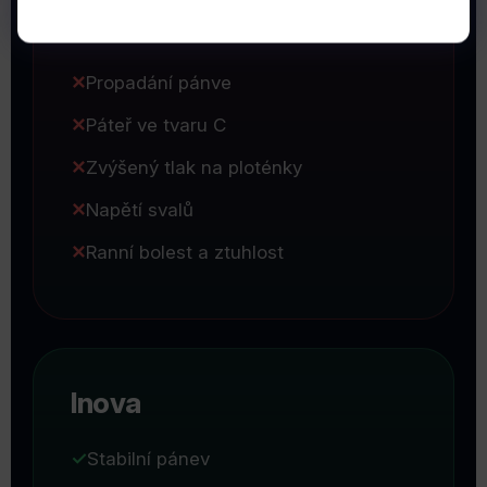
Běžná matrace
Propadání pánve
Páteř ve tvaru C
Zvýšený tlak na ploténky
Napětí svalů
Ranní bolest a ztuhlost
Inova
Stabilní pánev