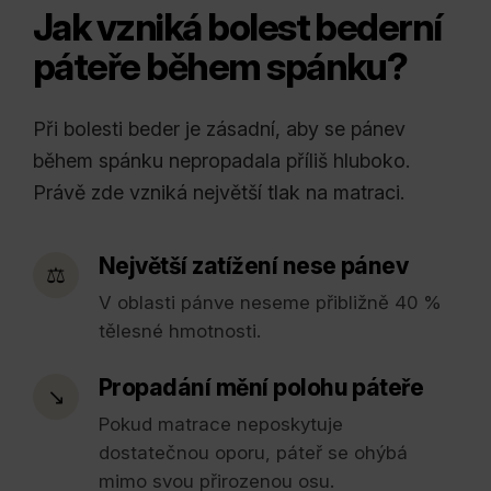
Jak vzniká bolest bederní
páteře během spánku?
Při bolesti beder je zásadní, aby se pánev
během spánku nepropadala příliš hluboko.
Právě zde vzniká největší tlak na matraci.
Největší zatížení nese pánev
⚖️
V oblasti pánve neseme přibližně 40 %
tělesné hmotnosti.
Propadání mění polohu páteře
↘️
Pokud matrace neposkytuje
dostatečnou oporu, páteř se ohýbá
mimo svou přirozenou osu.