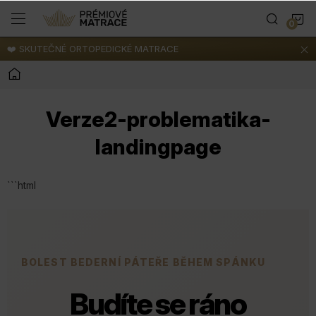
Přejít
N
na
obsah
❤️ SKUTEČNÉ ORTOPEDICKÉ MATRACE
K
Domů
Verze2-problematika-
landingpage
```html
BOLEST BEDERNÍ PÁTEŘE BĚHEM SPÁNKU
Budíte se ráno