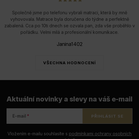
Společně jsme po telefonu vybrali matraci, která by mně
vyhovovala. Matrace byla doručena do týdne a perfektně
zabalená. Cca po 10ti dnech se ozvala pan, zda vše proběhlo v
pořádku. Velmi milá a profesionální komunikace.
Janina1402
VŠECHNA HODNOCENÍ
Aktuální novinky a slevy na váš e-mail
E-mail
PŘIHLÁSIT SE
Vložením e-mailu souhlasíte s
podmínkami ochrany osobních