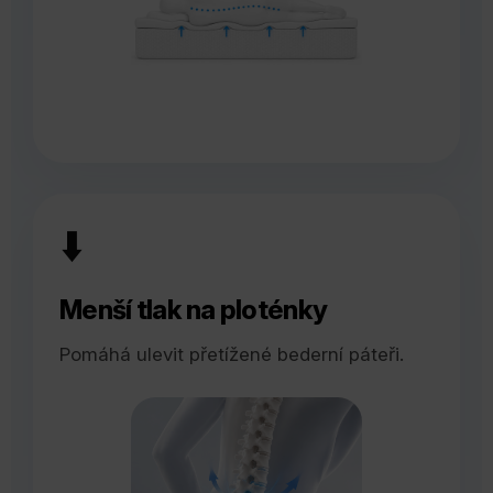
⬇️
Menší tlak na ploténky
Pomáhá ulevit přetížené bederní páteři.