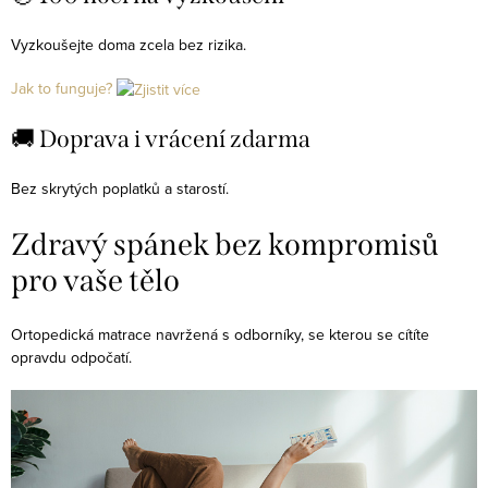
í
p
Vyzkoušejte doma zcela bez rizika.
r
Jak to funguje?
v
k
🚚 Doprava i vrácení zdarma
y
v
Bez skrytých poplatků a starostí.
ý
p
Zdravý spánek bez kompromisů
i
pro vaše tělo
s
u
Ortopedická matrace navržená s odborníky, se kterou se cítíte
opravdu odpočatí.