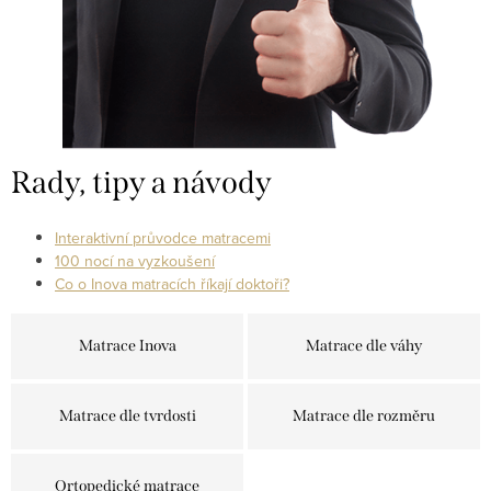
Rady, tipy a návody
Interaktivní průvodce matracemi
100 nocí na vyzkoušení
Co o Inova matracích říkají doktoři?
Matrace Inova
Matrace dle váhy
Matrace dle tvrdosti
Matrace dle rozměru
Ortopedické matrace