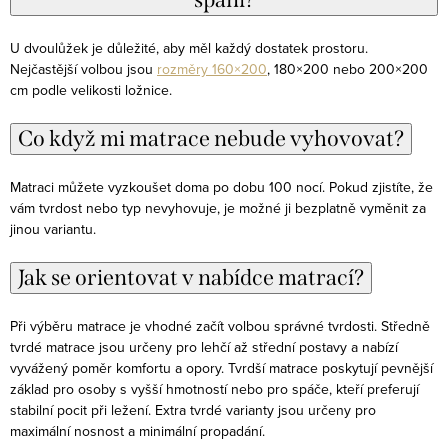
U dvoulůžek je důležité, aby měl každý dostatek prostoru.
Nejčastější volbou jsou
rozměry 160×200
, 180×200 nebo 200×200
cm podle velikosti ložnice.
Co když mi matrace nebude vyhovovat?
Matraci můžete vyzkoušet doma po dobu 100 nocí. Pokud zjistíte, že
vám tvrdost nebo typ nevyhovuje, je možné ji bezplatně vyměnit za
jinou variantu.
Jak se orientovat v nabídce matrací?
Při výběru matrace je vhodné začít volbou správné tvrdosti. Středně
tvrdé matrace jsou určeny pro lehčí až střední postavy a nabízí
vyvážený poměr komfortu a opory. Tvrdší matrace poskytují pevnější
základ pro osoby s vyšší hmotností nebo pro spáče, kteří preferují
stabilní pocit při ležení. Extra tvrdé varianty jsou určeny pro
maximální nosnost a minimální propadání.