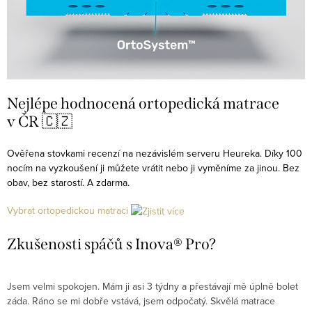
Nejlépe hodnocená ortopedická matrace
v ČR 🇨🇿
Ověřena stovkami recenzí na nezávislém serveru Heureka. Díky 100
nocím na vyzkoušení ji můžete vrátit nebo ji vyměníme za jinou. Bez
obav, bez starostí. A zdarma.
Vybrat ortopedickou matraci
Zkušenosti spáčů s Inova® Pro?
Jsem velmi spokojen. Mám ji asi 3 týdny a přestávají mě úplně bolet
P
záda. Ráno se mi dobře vstává, jsem odpočatý. Skvělá matrace
d