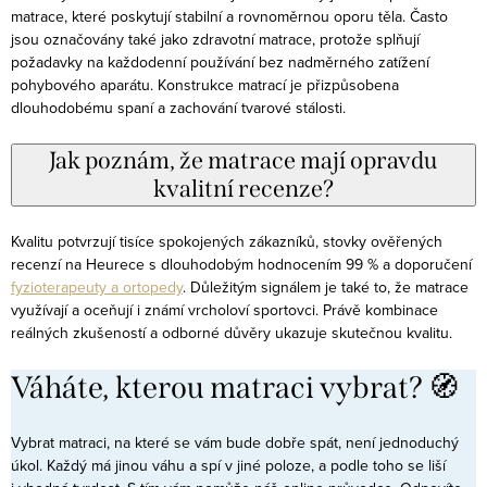
matrace, které poskytují stabilní a rovnoměrnou oporu těla. Často
jsou označovány také jako zdravotní matrace, protože splňují
požadavky na každodenní používání bez nadměrného zatížení
pohybového aparátu. Konstrukce matrací je přizpůsobena
dlouhodobému spaní a zachování tvarové stálosti.
Jak poznám, že matrace mají opravdu
kvalitní recenze?
Kvalitu potvrzují tisíce spokojených zákazníků, stovky ověřených
recenzí na Heurece s dlouhodobým hodnocením 99 % a doporučení
fyzioterapeuty a ortopedy
. Důležitým signálem je také to, že matrace
využívají a oceňují i známí vrcholoví sportovci. Právě kombinace
reálných zkušeností a odborné důvěry ukazuje skutečnou kvalitu.
Váháte, kterou matraci vybrat? 🧭
Vybrat matraci, na které se vám bude dobře spát, není jednoduchý
úkol. Každý má jinou váhu a spí v jiné poloze, a podle toho se liší