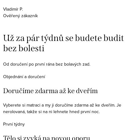
m
Vladimír P.
Ověřený zákazník
J
O
Už za pár týdnů se budete budit
bez bolesti
Od doručení po první rána bez bolavých zad.
Objednání a doručení
Doručíme zdarma až ke dveřím
Vyberete si matraci a my ji doručíme zdarma až ke dveřím. Je
nerolovaná, takže si na ni lehnete hned první noc.
První týdny
Tělo si zvyká na novou oporu