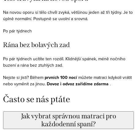
Na novou oporu si tělo chvíli zvyká, většinou jeden až tři týdny. Je to
úplně normální. Postupně se uvolní a srovná.
Po pár týdnech
Rána bez bolavých zad
Po pár týdnech ucítíte ten rozdíl. Klidnější spánek, méně nočního
buzení a rána bez ztuhlých zad.
Nejste si jistí? Během
prvních 100 nocí
můžete matraci kdykoli vrátit
nebo vyměnit za jinou.
Dovoz i odvoz zařídíme zdarma
.
Často se nás ptáte
Jak vybrat správnou matraci pro
každodenní spaní?