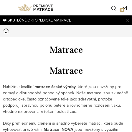
Přejít
N
na
obsah
❤️ SKUTEČNÉ ORTOPEDICKÉ MATRACE
K
Domů
Matrace
Matrace
Nabízíme kvalitní
matrace české výroby
, které jsou navrženy pro
zdravý a dlouhodobě pohodlný spánek. Naše matrace jsou skutečně
ortopedické, často označované také jako
zdravotní
, protože
podporují správnou polohu páteře a rovnoměrné rozložení tlaku,
vhodné na prevenci a řešení bolesti zad.
Díky přehlednému členění si snadno vyberete matraci, která bude
vyhovovat právě vám.
Matrace INOVA
jsou navrženy s využitím