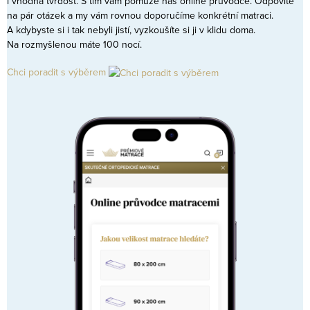
i vhodná tvrdost. S tím vám pomůže náš online průvodce. Odpovíte
na pár otázek a my vám rovnou doporučíme konkrétní matraci.
A kdybyste si i tak nebyli jistí, vyzkoušíte si ji v klidu doma.
Na rozmyšlenou máte 100 nocí.
Chci poradit s výběrem