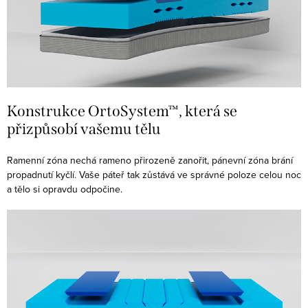
Konstrukce OrtoSystem™, která se
přizpůsobí vašemu tělu
Ramenní zóna nechá rameno přirozeně zanořit, pánevní zóna brání
propadnutí kyčlí. Vaše páteř tak zůstává ve správné poloze celou noc
a tělo si opravdu odpočine.