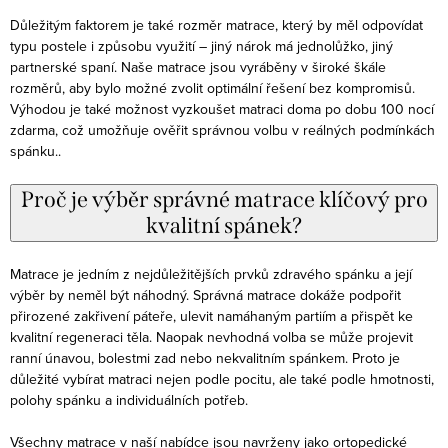
Důležitým faktorem je také rozměr matrace, který by měl odpovídat
typu postele i způsobu využití – jiný nárok má jednolůžko, jiný
partnerské spaní. Naše matrace jsou vyráběny v široké škále
rozměrů, aby bylo možné zvolit optimální řešení bez kompromisů.
Výhodou je také možnost vyzkoušet matraci doma po dobu 100 nocí
zdarma, což umožňuje ověřit správnou volbu v reálných podmínkách
spánku..
Proč je výběr správné matrace klíčový pro
kvalitní spánek?
Matrace je jedním z nejdůležitějších prvků zdravého spánku a její
výběr by neměl být náhodný. Správná matrace dokáže podpořit
přirozené zakřivení páteře, ulevit namáhaným partiím a přispět ke
kvalitní regeneraci těla. Naopak nevhodná volba se může projevit
ranní únavou, bolestmi zad nebo nekvalitním spánkem. Proto je
důležité vybírat matraci nejen podle pocitu, ale také podle hmotnosti,
polohy spánku a individuálních potřeb.
Všechny matrace v naší nabídce jsou navrženy jako ortopedické