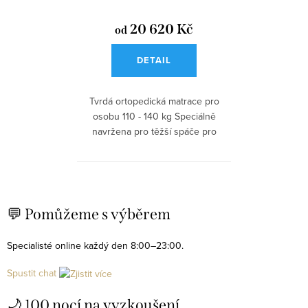
ů
t
20 620 Kč
od
ů
DETAIL
Tvrdá ortopedická matrace pro
osobu 110 - 140 kg Speciálně
navržena pro těžší spáče pro
úlevu...
O
v
💬 Pomůžeme s výběrem
l
á
Specialisté online každý den 8:00–23:00.
d
Spustit chat
a
c
🌙 100 nocí na vyzkoušení