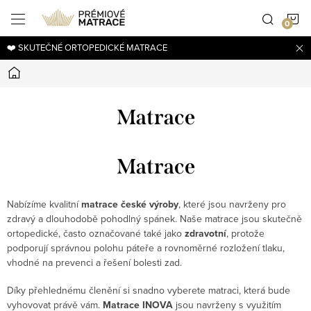
Přejít
N
na
obsah
❤️ SKUTEČNÉ ORTOPEDICKÉ MATRACE
K
Domů
Matrace
Matrace
Nabízíme kvalitní
matrace české výroby
, které jsou navrženy pro
zdravý a dlouhodobě pohodlný spánek. Naše matrace jsou skutečně
ortopedické, často označované také jako
zdravotní
, protože
podporují správnou polohu páteře a rovnoměrné rozložení tlaku,
vhodné na prevenci a řešení bolesti zad.
Díky přehlednému členění si snadno vyberete matraci, která bude
vyhovovat právě vám.
Matrace INOVA
jsou navrženy s využitím