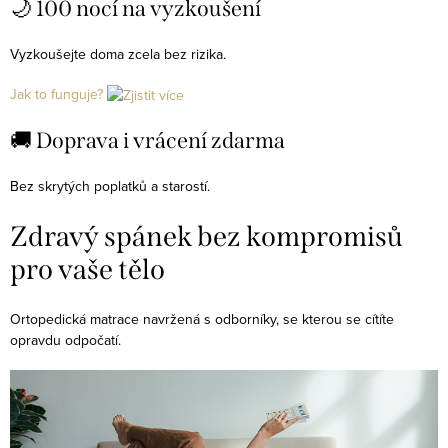
🌙 100 nocí na vyzkoušení
í
p
Vyzkoušejte doma zcela bez rizika.
r
Jak to funguje?
v
k
🚚 Doprava i vrácení zdarma
y
v
Bez skrytých poplatků a starostí.
ý
p
Zdravý spánek bez kompromisů
i
pro vaše tělo
s
u
Ortopedická matrace navržená s odborníky, se kterou se cítíte
opravdu odpočatí.