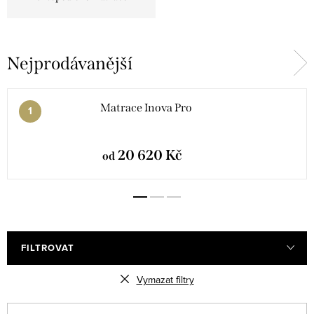
Nejprodávanější
Matrace Inova Pro
20 620 Kč
od
FILTROVAT
Vymazat filtry
V
Ř