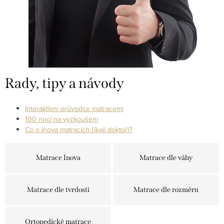
Rady, tipy a návody
Interaktivní průvodce matracemi
100 nocí na vyzkoušení
Co o Inova matracích říkají doktoři?
Matrace Inova
Matrace dle váhy
Matrace dle tvrdosti
Matrace dle rozměru
Ortopedické matrace