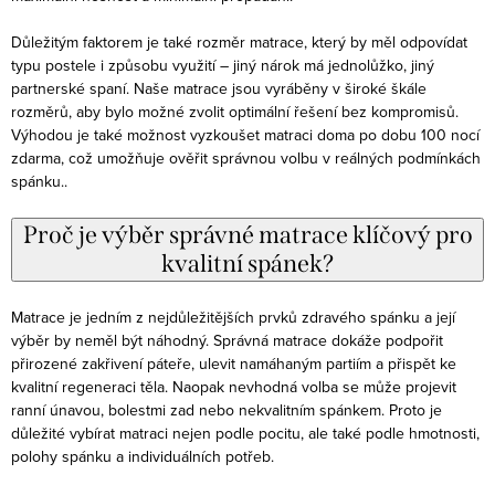
Důležitým faktorem je také rozměr matrace, který by měl odpovídat
typu postele i způsobu využití – jiný nárok má jednolůžko, jiný
partnerské spaní. Naše matrace jsou vyráběny v široké škále
rozměrů, aby bylo možné zvolit optimální řešení bez kompromisů.
Výhodou je také možnost vyzkoušet matraci doma po dobu 100 nocí
zdarma, což umožňuje ověřit správnou volbu v reálných podmínkách
spánku..
Proč je výběr správné matrace klíčový pro
kvalitní spánek?
Matrace je jedním z nejdůležitějších prvků zdravého spánku a její
výběr by neměl být náhodný. Správná matrace dokáže podpořit
přirozené zakřivení páteře, ulevit namáhaným partiím a přispět ke
kvalitní regeneraci těla. Naopak nevhodná volba se může projevit
ranní únavou, bolestmi zad nebo nekvalitním spánkem. Proto je
důležité vybírat matraci nejen podle pocitu, ale také podle hmotnosti,
polohy spánku a individuálních potřeb.