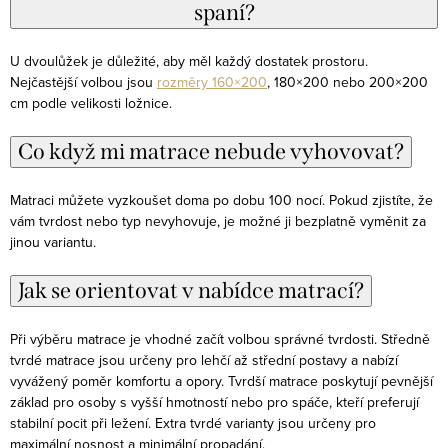
spaní?
U dvoulůžek je důležité, aby měl každý dostatek prostoru.
Nejčastější volbou jsou
rozměry 160×200
, 180×200 nebo 200×200
cm podle velikosti ložnice.
Co když mi matrace nebude vyhovovat?
Matraci můžete vyzkoušet doma po dobu 100 nocí. Pokud zjistíte, že
vám tvrdost nebo typ nevyhovuje, je možné ji bezplatně vyměnit za
jinou variantu.
Jak se orientovat v nabídce matrací?
Při výběru matrace je vhodné začít volbou správné tvrdosti. Středně
tvrdé matrace jsou určeny pro lehčí až střední postavy a nabízí
vyvážený poměr komfortu a opory. Tvrdší matrace poskytují pevnější
základ pro osoby s vyšší hmotností nebo pro spáče, kteří preferují
stabilní pocit při ležení. Extra tvrdé varianty jsou určeny pro
maximální nosnost a minimální propadání.