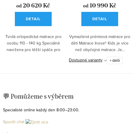
20 620 Kč
10 990 Kč
od
od
DETAIL
DETAIL
Tvrdá ortopedická matrace pro
Vymazlená prémiová matrace pro
osobu 110 - 140 kg Speciálně
děti Matrace Inova® Kids je více
navržena pro těžší spáče pro
než obyčejná matrace. Je...
úlevu...
Dostupné varianty
+ další
O
v
💬 Pomůžeme s výběrem
l
á
Specialisté online každý den 8:00–23:00.
d
Spustit chat
a
c