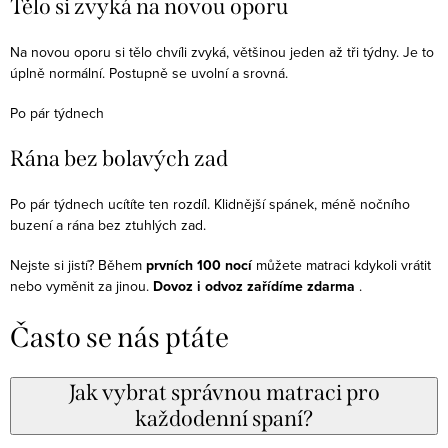
Tělo si zvyká na novou oporu
Na novou oporu si tělo chvíli zvyká, většinou jeden až tři týdny. Je to
úplně normální. Postupně se uvolní a srovná.
Po pár týdnech
Rána bez bolavých zad
Po pár týdnech ucítíte ten rozdíl. Klidnější spánek, méně nočního
buzení a rána bez ztuhlých zad.
Nejste si jistí? Během
prvních 100 nocí
můžete matraci kdykoli vrátit
nebo vyměnit za jinou.
Dovoz i odvoz zařídíme zdarma
.
Často se nás ptáte
Jak vybrat správnou matraci pro
každodenní spaní?