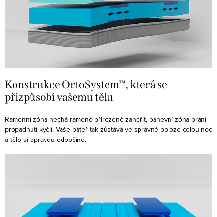
Konstrukce OrtoSystem™, která se
přizpůsobí vašemu tělu
Ramenní zóna nechá rameno přirozeně zanořit, pánevní zóna brání
propadnutí kyčlí. Vaše páteř tak zůstává ve správné poloze celou noc
a tělo si opravdu odpočine.