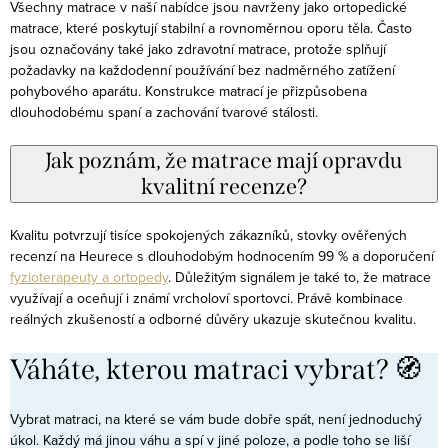
Všechny matrace v naší nabídce jsou navrženy jako ortopedické
matrace, které poskytují stabilní a rovnoměrnou oporu těla. Často
jsou označovány také jako zdravotní matrace, protože splňují
požadavky na každodenní používání bez nadměrného zatížení
pohybového aparátu. Konstrukce matrací je přizpůsobena
dlouhodobému spaní a zachování tvarové stálosti.
Jak poznám, že matrace mají opravdu
kvalitní recenze?
Kvalitu potvrzují tisíce spokojených zákazníků, stovky ověřených
recenzí na Heurece s dlouhodobým hodnocením 99 % a doporučení
fyzioterapeuty a ortopedy
. Důležitým signálem je také to, že matrace
využívají a oceňují i známí vrcholoví sportovci. Právě kombinace
reálných zkušeností a odborné důvěry ukazuje skutečnou kvalitu.
Váháte, kterou matraci vybrat? 🧭
Vybrat matraci, na které se vám bude dobře spát, není jednoduchý
úkol. Každý má jinou váhu a spí v jiné poloze, a podle toho se liší