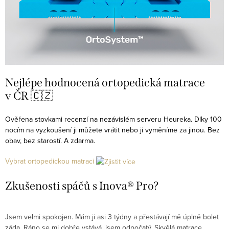
Nejlépe hodnocená ortopedická matrace
v ČR 🇨🇿
Ověřena stovkami recenzí na nezávislém serveru Heureka. Díky 100
nocím na vyzkoušení ji můžete vrátit nebo ji vyměníme za jinou. Bez
obav, bez starostí. A zdarma.
Vybrat ortopedickou matraci
Zkušenosti spáčů s Inova® Pro?
Jsem velmi spokojen. Mám ji asi 3 týdny a přestávají mě úplně bolet
P
záda. Ráno se mi dobře vstává, jsem odpočatý. Skvělá matrace
d