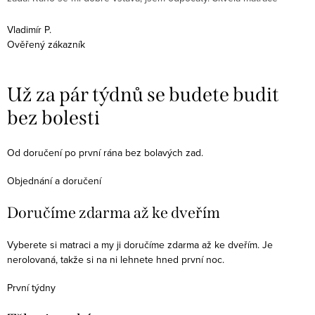
m
Vladimír P.
Ověřený zákazník
J
O
Už za pár týdnů se budete budit
bez bolesti
Od doručení po první rána bez bolavých zad.
Objednání a doručení
Doručíme zdarma až ke dveřím
Vyberete si matraci a my ji doručíme zdarma až ke dveřím. Je
nerolovaná, takže si na ni lehnete hned první noc.
První týdny