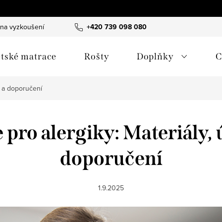
 na vyzkoušení
B2B spolupráce - hotely & designéři
+420 739 098 080
Obchodn
tské matrace
Rošty
Doplňky
C
a a doporučení
 pro alergiky: Materiály, 
doporučení
1.9.2025