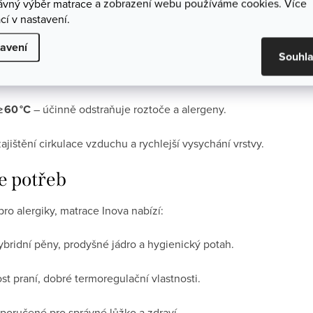
rávný výběr matrace a zobrazení webu používáme cookies. Více
alergicky bezpečná co nejdéle, doporučujeme:
cí v nastavení.
 lůžka a výměnou ložního prádla snižujete vlhkost a mikrobiální
avení
Souhl
savačem s HEPA filtrem, pro odstranění prachu a mikročástic.
≥ 60 °C
– účinně odstraňuje roztoče a alergeny.
ajištění cirkulace vzduchu a rychlejší vysychání vrstvy.
e potřeb
ro alergiky, matrace Inova nabízí:
ybridní pěny, prodyšné jádro a hygienický potah.
t praní, dobré termoregulační vlastnosti.
poručené pro správné lůžko a zdraví.