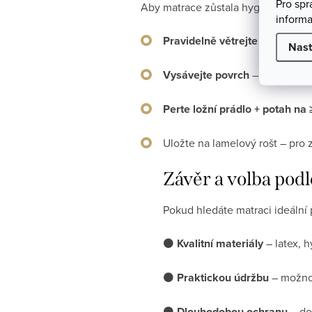
Pro sp
Aby matrace zůstala hygienická a 
informa
Pravidelně větrejte
– otevřením
Nast
Vysávejte povrch
– ideálně vy
Perte ložní prádlo + potah na 
Uložte na lamelový rošt – pro z
Závěr a volba podl
Pokud hledáte matraci ideální p
⚫️
Kvalitní materiály
– latex, h
⚫️
Praktickou údržbu
– možnos
⚫️
Dlouhodobou ochranu
– do