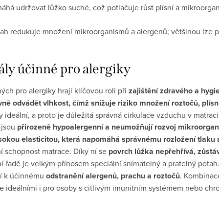
há udržovat lůžko suché, což potlačuje růst plísní a mikroorga
ah redukuje množení mikroorganismů a alergenů; většinou lze prá
ály účinné pro alergiky
ch pro alergiky hrají klíčovou roli při
zajištění zdravého a hygi
vně odvádět vlhkost, čímž snižuje riziko množení roztočů, plísní
 ideální, a proto je důležitá správná cirkulace vzduchu v matraci
 jsou
přirozeně hypoalergenní a neumožňují rozvoj mikroorga
ysokou elasticitou, která napomáhá správnému rozložení tlaku 
í schopnost matrace. Díky ní se
povrch lůžka nepřehřívá, zůstá
í řadě je velkým přínosem speciální snímatelný a pratelný potah. 
zí k účinnému
odstranění alergenů, prachu a roztočů
. Kombinace
e ideálními i pro osoby s citlivým imunitním systémem nebo chro