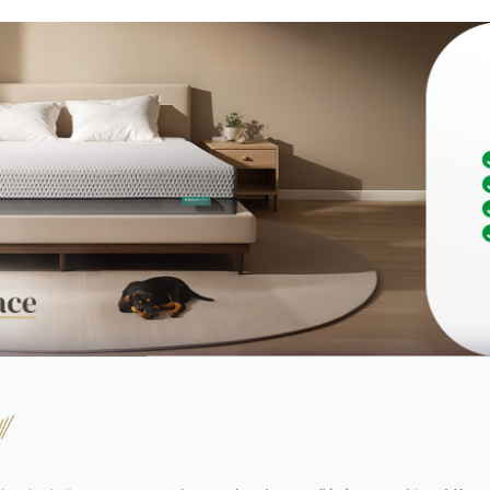
u – buďte alergičtí experti