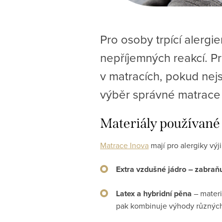
Pro osoby trpící alergi
nepříjemných reakcí. Pr
v matracích, pokud nej
výběr správné matrace
Materiály používané 
Matrace Inova
mají pro alergiky vý
Extra vzdušné jádro – zabraňuj
Latex a hybridní pěna
– materi
pak kombinuje výhody různých