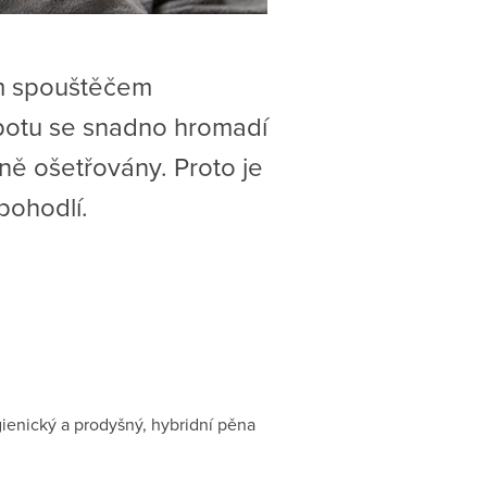
tým spouštěčem
y potu se snadno hromadí
ně ošetřovány. Proto je
pohodlí.
gienický a prodyšný, hybridní pěna