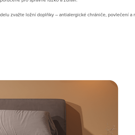
elu zvažte ložní doplňky – antialergické chrániče, povlečení a r