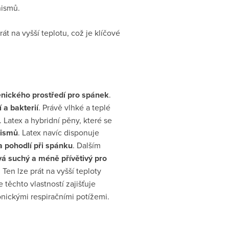
nismů.
t na vyšší teplotu, což je klíčové
enického prostředí pro spánek
.
 a bakterií
. Právě vlhké a teplé
. Latex a hybridní pěny, které se
nismů
. Latex navíc disponuje
a pohodlí při spánku
. Dalším
vá suchý a méně přívětivý pro
Ten lze prát na vyšší teploty
 těchto vlastností zajišťuje
nickými respiračními potížemi.