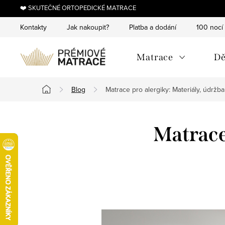
Přejít
❤️ SKUTEČNÉ ORTOPEDICKÉ MATRACE
na
Kontakty
Jak nakoupit?
Platba a dodání
100 nocí
obsah
Matrace
Dě
Blog
Matrace pro alergiky: Materiály, údržb
Domů
Matrace