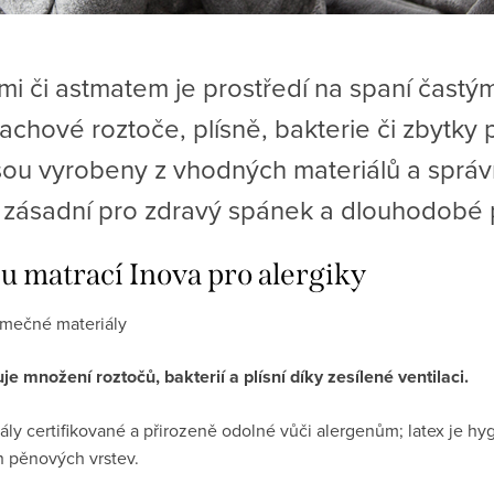
emi či astmatem je prostředí na spaní čas
achové roztoče, plísně, bakterie či zbytk
sou vyrobeny z vhodných materiálů a správ
 zásadní pro zdravý spánek a dlouhodobé 
u matrací Inova pro alergiky
jimečné materiály
e množení roztočů, bakterií a plísní díky zesílené ventilaci.
ály certifikované a přirozeně odolné vůči alergenům; latex je hy
 pěnových vrstev.