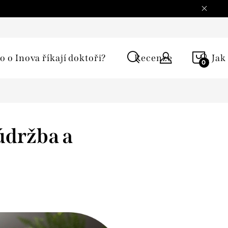
í podmínky
Ochrana osobních údajů
Reklamace
Moje 
NÁKU
o o Inova říkají doktoři?
Recenze
🔍 Jak
KOŠÍ
údržba a