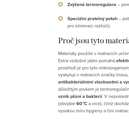
Zvýšená termoregulace
– pomá
Speciální pratelný potah
– pot
pro eliminaci roztočů.
Proč jsou tyto materi
Materiály použité v matracích určený
Extra vzdušné jádro pomáhá
efekti
prostředí je pro tyto mikroorganismy
vyskytují v matracích značky Inova,
antibakteriálními vlastnostmi a v
důležitým prvkem je termoregulačn
vznik plísní a bakterií
. V neposledn
(obvykle
60 °C
a více), čímž dochá
vysokou míru hygieny a činí matrac