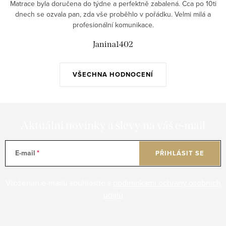
Matrace byla doručena do týdne a perfektně zabalená. Cca po 10ti
dnech se ozvala pan, zda vše proběhlo v pořádku. Velmi milá a
profesionální komunikace.
Janina1402
VŠECHNA HODNOCENÍ
Aktuální novinky a slevy na váš e-mail
E-mail
PŘIHLÁSIT SE
Vložením e-mailu souhlasíte s
podmínkami ochrany osobních
údajů