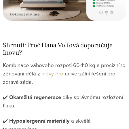
Shrnutí: Proč Hana Volfová doporučuje
Inovu?
Kombinace váhového rozpětí 60-110 kg a precizního
zónování dělá z
Inovy Pro
univerzální řešení pro
zdravá záda.
✔️
Okamžitá regenerace
díky správnému rozložení
tlaku.
✔️
Hypoalergenní materiály
a skvělá
termoregulace.