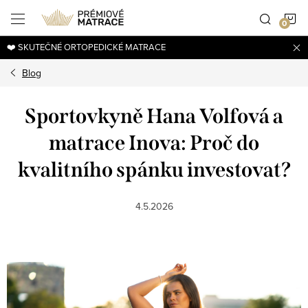
Přejít
N
na
obsah
❤️ SKUTEČNÉ ORTOPEDICKÉ MATRACE
K
Blog
Sportovkyně Hana Volfová a
matrace Inova: Proč do
kvalitního spánku investovat?
4.5.2026