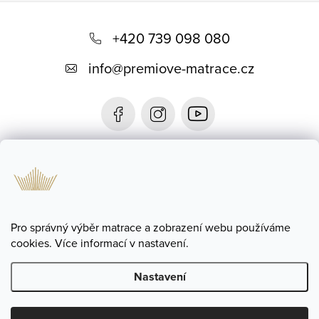
Z
á
+420 739 098 080
p
info
@
premiove-matrace.cz
a
t
í
Informace
Blog
Pro správný výběr matrace a zobrazení webu používáme
cookies. Více informací v nastavení.
Nastavení
Copyright 2026
Prémiové Matrace
. Všechna práva vyhrazena.