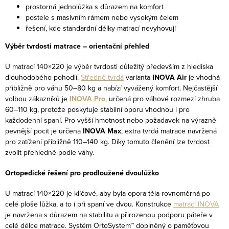
i
prostorná jednolůžka s důrazem na komfort
s
postele s masivním rámem nebo vysokým čelem
řešení, kde standardní délky matrací nevyhovují
u
Výběr tvrdosti matrace – orientační přehled
U matrací 140×220 je výběr tvrdosti důležitý především z hlediska
dlouhodobého pohodlí.
Středně tvrdá
varianta
INOVA Air
je vhodná
přibližně pro váhu 50–80 kg a nabízí vyvážený komfort. Nejčastější
volbou zákazníků je
INOVA Pro
, určená pro váhové rozmezí zhruba
60–110 kg, protože poskytuje stabilní oporu vhodnou i pro
každodenní spaní. Pro vyšší hmotnost nebo požadavek na výrazně
pevnější pocit je určena
INOVA Max
, extra tvrdá matrace navržená
pro zatížení přibližně 110–140 kg. Díky tomuto členění lze tvrdost
zvolit přehledně podle váhy.
Ortopedické řešení pro prodloužené dvoulůžko
U matrací 140×220 je klíčové, aby byla opora těla rovnoměrná po
celé ploše lůžka, a to i při spaní ve dvou. Konstrukce
matrací INOVA
je navržena s důrazem na stabilitu a přirozenou podporu páteře v
celé délce matrace. Systém OrtoSystem™ doplněný o paměťovou