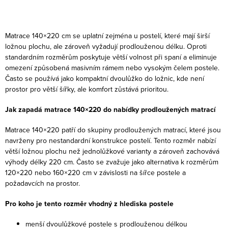
O
v
Matrace 140×220 cm se uplatní zejména u postelí, které mají širší
l
ložnou plochu, ale zároveň vyžadují prodlouženou délku. Oproti
standardním rozměrům poskytuje větší volnost při spaní a eliminuje
á
omezení způsobená masivním rámem nebo vysokým čelem postele.
d
Často se používá jako kompaktní dvoulůžko do ložnic, kde není
a
prostor pro větší šířky, ale komfort zůstává prioritou.
c
Jak zapadá matrace 140×220 do nabídky prodloužených matrací
í
p
Matrace 140×220 patří do skupiny prodloužených matrací, které jsou
r
navrženy pro nestandardní konstrukce postelí. Tento rozměr nabízí
v
větší ložnou plochu než jednolůžkové varianty a zároveň zachovává
výhody délky 220 cm. Často se zvažuje jako alternativa k rozměrům
k
120×220 nebo 160×220 cm v závislosti na šířce postele a
y
požadavcích na prostor.
v
ý
Pro koho je tento rozměr vhodný z hlediska postele
p
menší dvoulůžkové postele s prodlouženou délkou