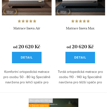
o
r
d
o
u
d
k
u
Matrace Inova Air
Matrace Inova Max
t
k
ů
t
20 620 Kč
20 620 Kč
od
od
ů
DETAIL
DETAIL
Komfortní ortopedická matrace
Tvrdá ortopedická matrace pro
pro osobu 50 - 80 kg Speciálně
osobu 110 - 140 kg Speciálně
navržena pro lehčí spáče pro
navržena pro těžší spáče pro
úlevu...
úlevu...
Pro váhy 60-110 kg
+ Dárek zdarma