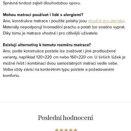
Správná tvrdost zajistí dlouhodobou oporu.
Mohou matraci používat i lidé s alergiemi?
Ano, konstrukce matrace i použité potahy jsou
vhodné pro alergiky
.
Materiály nepodporují hromadění prachu a potah lze snadno vyprat.
Díky tomu je matrace vhodná i pro citlivější uživatele.
Existují alternativy k tomuto rozměru matrace?
Ano, podle konstrukce postele lze zvažovat i jiné prodloužené
varianty, například 120×220 cm nebo 160×220 cm. U širších lůžek je
možné řešit i kombinaci dvou samostatných matrací vedle sebe.
Volba vždy závisí na konkrétním typu postele a požadovaném
komfortu.
Poslední hodnocení