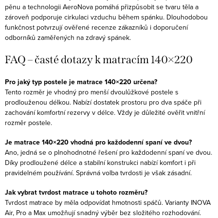
pěnu a technologii AeroNova pomáhá přizpůsobit se tvaru těla a
zároveň podporuje cirkulaci vzduchu během spánku. Dlouhodobou
funkčnost potvrzují ověřené recenze zákazníků i doporučení
odborníků zaměřených na zdravý spánek.
FAQ – časté dotazy k matracím 140×220
Pro jaký typ postele je matrace 140×220 určena?
Tento rozměr je vhodný pro menší dvoulůžkové postele s
prodlouženou délkou. Nabízí dostatek prostoru pro dva spáče při
zachování komfortní rezervy v délce. Vždy je důležité ověřit vnitřní
rozměr postele.
Je matrace 140×220 vhodná pro každodenní spaní ve dvou?
Ano, jedná se o plnohodnotné řešení pro každodenní spaní ve dvou.
Díky prodloužené délce a stabilní konstrukci nabízí komfort i při
pravidelném používání. Správná volba tvrdosti je však zásadní.
Jak vybrat tvrdost matrace u tohoto rozměru?
Tvrdost matrace by měla odpovídat hmotnosti spáčů. Varianty INOVA
Air, Pro a Max umožňují snadný výběr bez složitého rozhodování.