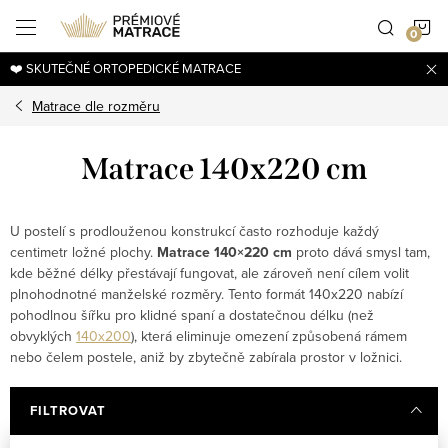
Přejít
N
na
obsah
❤️ SKUTEČNÉ ORTOPEDICKÉ MATRACE
K
Matrace dle rozměru
Matrace 140x220 cm
U postelí s prodlouženou konstrukcí často rozhoduje každý
centimetr ložné plochy.
Matrace 140×220 cm
proto dává smysl tam,
kde běžné délky přestávají fungovat, ale zároveň není cílem volit
plnohodnotné manželské rozměry. Tento formát 140x220 nabízí
pohodlnou šířku pro klidné spaní a dostatečnou délku (než
obvyklých
140x200
), která eliminuje omezení způsobená rámem
nebo čelem postele, aniž by zbytečně zabírala prostor v ložnici.
FILTROVAT