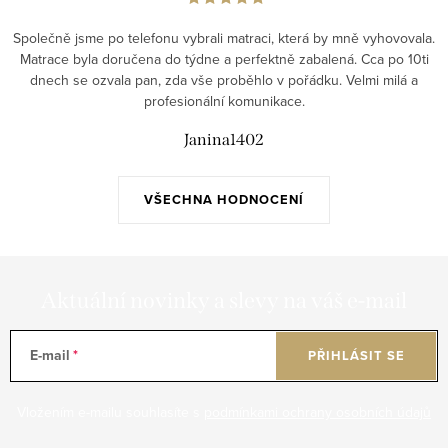
Společně jsme po telefonu vybrali matraci, která by mně vyhovovala.
Matrace byla doručena do týdne a perfektně zabalená. Cca po 10ti
dnech se ozvala pan, zda vše proběhlo v pořádku. Velmi milá a
profesionální komunikace.
Janina1402
VŠECHNA HODNOCENÍ
Aktuální novinky a slevy na váš e-mail
E-mail
PŘIHLÁSIT SE
Vložením e-mailu souhlasíte s
podmínkami ochrany osobních údajů