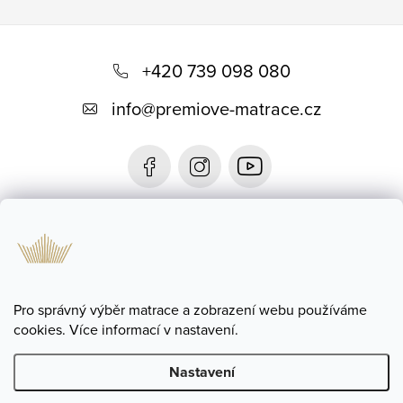
Z
á
+420 739 098 080
p
info
@
premiove-matrace.cz
a
t
í
Informace
Blog
Pro správný výběr matrace a zobrazení webu používáme
cookies. Více informací v nastavení.
Nastavení