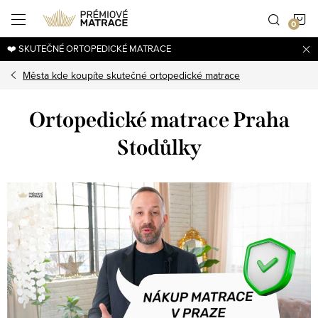
Přejít
N
na
obsah
❤️ SKUTEČNÉ ORTOPEDICKÉ MATRACE
K
Města kde koupíte skutečné ortopedické matrace
Ortopedické matrace Praha
Stodůlky