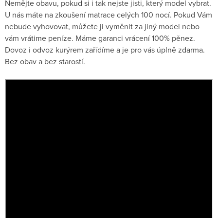
Nemějte obavu, pokud si i tak nejste jisti, který model vybrat.
U nás máte na zkoušení matrace celých 100 nocí. Pokud Vám
nebude vyhovovat, můžete ji vyměnit za jiný model nebo
vám vrátime peníze. Máme garanci vrácení 100% pěnez.
Dovoz i odvoz kurýrem zařídíme a je pro vás úplně zdarma.
Bez obav a bez starostí.