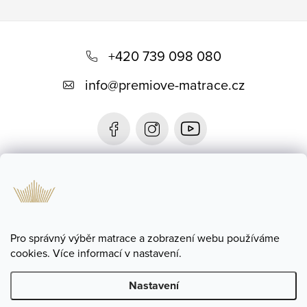
Z
á
+420 739 098 080
p
info
@
premiove-matrace.cz
a
t
í
Informace
Blog
Pro správný výběr matrace a zobrazení webu používáme
cookies. Více informací v nastavení.
Nastavení