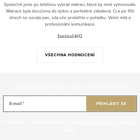
Společně jsme po telefonu vybrali matraci, která by mně vyhovovala.
Matrace byla doručena do týdne a perfektně zabalená. Cca po 10ti
dnech se ozvala pan, zda vše proběhlo v pořádku. Velmi milá a
profesionální komunikace.
Janina1402
VŠECHNA HODNOCENÍ
Aktuální novinky a slevy na váš e-mail
E-mail
PŘIHLÁSIT SE
Vložením e-mailu souhlasíte s
podmínkami ochrany osobních
údajů