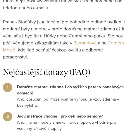
robustnější postavy variantu Inova Max. Rádi poradíme i po
telefonu nebo e-mailu.
Praha - Stodůlky jsou ideální pro pohodlné rodinné bydlení i
moderní byty u metra – proto doručíme matraci zdarma až k
vám, ať už bydlíte u Hůrky nebo Centrálního parku. Stejnou
péči věnujeme zákazníkům také v
Barrandově
a na
Černém
Mostě
, kde lidé oceňují českou kvalitu a odborné
poradenství.
Nejčastější dotazy (FAQ)
Doručíte matraci zdarma i do vyšších pater v panelových
domech?
Ano, doručení po Praze včetně výnosu je vždy zdarma – i
bez výtahu.
Jsou matrace vhodné i pro děti nebo seniory?
Ano, máme modely s měkčí i tvrdší oporou vhodné pro
všechny věkové skupiny.