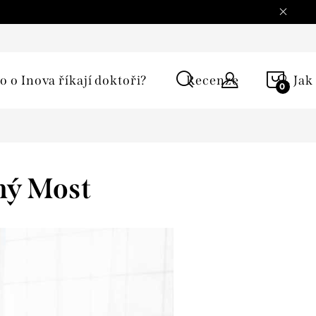
í podmínky
Ochrana osobních údajů
Reklamace
Moje 
NÁKU
o o Inova říkají doktoři?
Recenze
🔍 Jak
KOŠÍ
ný Most