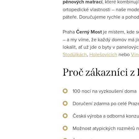
pěnových matrací
, které kombinuj
ortopedické vlastnosti – naše model
páteře. Doručujeme rychle a pohodl
Praha
Černý Most
je místem, kde s
– a my víme, že každý domov má ji
lokalit, ať už jde o byty v panelo
Stodůlkách
,
Holešovicích
nebo
Vin
Proč zákazníci z
100 nocí na vyzkoušení doma
Doručení zdarma po celé Praz
Česká výroba a odborná konzu
Možnost atypických rozměrů 