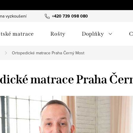
 na vyzkoušení
B2B spolupráce - hotely & designéři
+420 739 098 080
Obchodn
tské matrace
Rošty
Doplňky
C
Ortopedické matrace Praha Černý Most
dické matrace Praha Čer