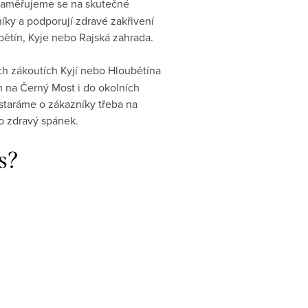
. Zaměřujeme se na skutečné
íky a podporují zdravé zakřivení
ětín, Kyje nebo Rajská zahrada.
ch zákoutích Kyjí nebo Hloubětína
 na Černý Most i do okolních
 staráme o zákazníky třeba na
o zdravý spánek.
s?