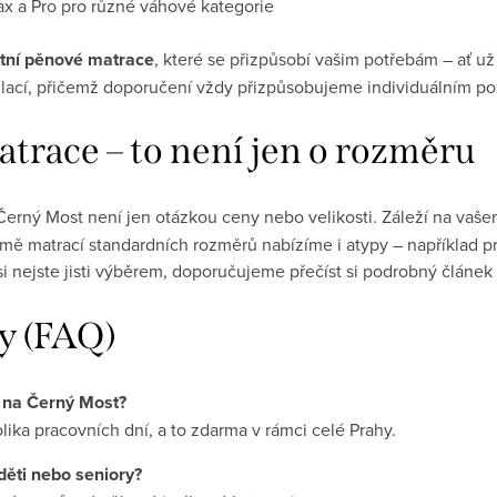
ax a Pro pro různé váhové kategorie
itní pěnové matrace
, které se přizpůsobí vašim potřebám – ať už
ofilací, přičemž doporučení vždy přizpůsobujeme individuálním 
trace – to není jen o rozměru
erný Most není jen otázkou ceny nebo velikosti. Záleží na vašem
omě matrací standardních rozměrů nabízíme i atypy – například
si nejste jisti výběrem, doporučujeme přečíst si podrobný článek
zy (FAQ)
e na Černý Most?
ika pracovních dní, a to zdarma v rámci celé Prahy.
děti nebo seniory?