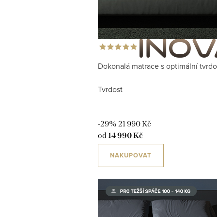
Dokonalá matrace s optimální tvrdo
Tvrdost
-29%
21 990 Kč
od
14 990 Kč
NAKUPOVAT