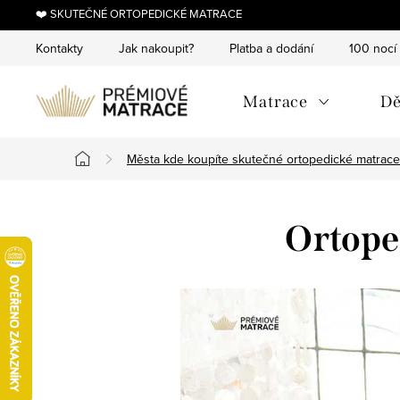
Přejít
❤️ SKUTEČNÉ ORTOPEDICKÉ MATRACE
na
Kontakty
Jak nakoupit?
Platba a dodání
100 nocí
obsah
Matrace
Dě
Města kde koupíte skutečné ortopedické matrace
Domů
Ortope