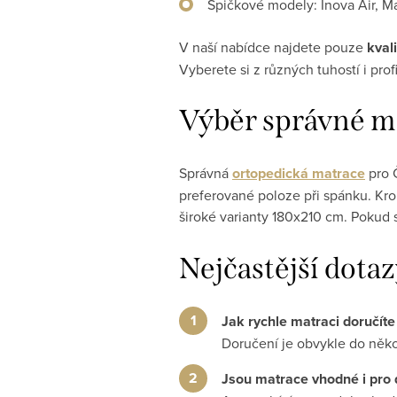
Špičkové modely: Inova Air, M
V naší nabídce najdete pouze
kval
Vyberete si z různých tuhostí i pr
Výběr správné ma
Správná
ortopedická matrace
pro Č
preferované poloze při spánku. Kr
široké varianty 180x210 cm. Pokud 
Nejčastější dota
Jak rychle matraci doručít
Doručení je obvykle do někol
Jsou matrace vhodné i pro 