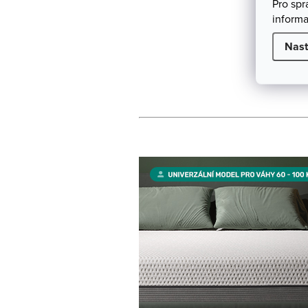
Pro sp
informa
Nast