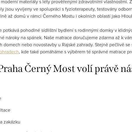
í moderní materiály s léty prověřenými zdravotními vlastnostmi
y jsou vyvíjeny ve spolupráci s fyzioterapeuty, testovány odborn
ně až domů v rámci Černého Mostu i okolních oblastí jako Hloub
e potkává pohodlné sídlištní bydlení s rodinnými domky v klidný
né nároky na spánek. Naše matrace doručujeme zdarma až k vám
vých domech nebo novostavby u Rajské zahrady. Stejně pečlivě se
ohradech
, kde také pomáháme s výběrem té správné matrace pr
 Praha Černý Most volí právě ná
e
ltace
na zakázku