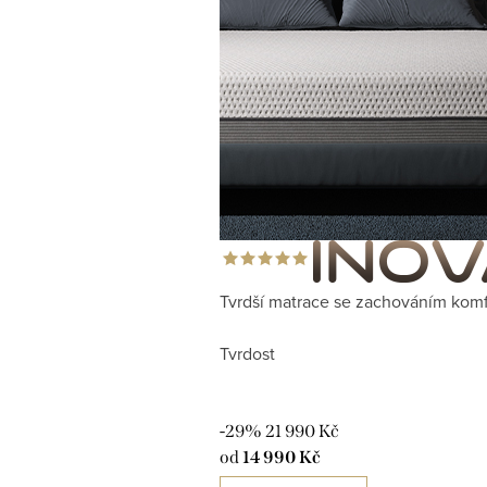
Tvrdší matrace se zachováním kom
Tvrdost
-29%
21 990 Kč
od
14 990 Kč