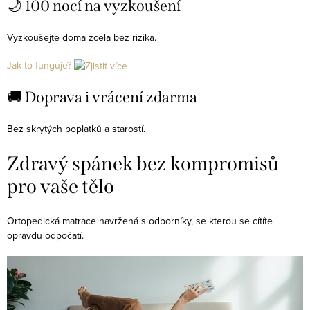
🌙 100 nocí na vyzkoušení
í
p
Vyzkoušejte doma zcela bez rizika.
r
Jak to funguje?
v
k
🚚 Doprava i vrácení zdarma
y
v
Bez skrytých poplatků a starostí.
ý
p
Zdravý spánek bez kompromisů
i
pro vaše tělo
s
u
Ortopedická matrace navržená s odborníky, se kterou se cítíte
opravdu odpočatí.