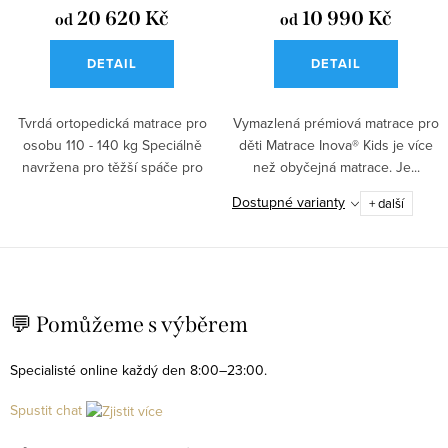
20 620 Kč
10 990 Kč
od
od
DETAIL
DETAIL
Tvrdá ortopedická matrace pro
Vymazlená prémiová matrace pro
osobu 110 - 140 kg Speciálně
děti Matrace Inova® Kids je více
navržena pro těžší spáče pro
než obyčejná matrace. Je...
úlevu...
Dostupné varianty
+ další
O
v
💬 Pomůžeme s výběrem
l
á
Specialisté online každý den 8:00–23:00.
d
Spustit chat
a
c