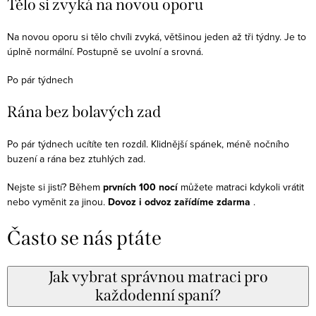
Tělo si zvyká na novou oporu
Na novou oporu si tělo chvíli zvyká, většinou jeden až tři týdny. Je to
úplně normální. Postupně se uvolní a srovná.
Po pár týdnech
Rána bez bolavých zad
Po pár týdnech ucítíte ten rozdíl. Klidnější spánek, méně nočního
buzení a rána bez ztuhlých zad.
Nejste si jistí? Během
prvních 100 nocí
můžete matraci kdykoli vrátit
nebo vyměnit za jinou.
Dovoz i odvoz zařídíme zdarma
.
Často se nás ptáte
Jak vybrat správnou matraci pro
každodenní spaní?