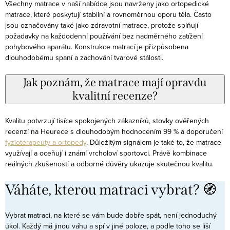
Všechny matrace v naší nabídce jsou navrženy jako ortopedické
matrace, které poskytují stabilní a rovnoměrnou oporu těla. Často
jsou označovány také jako zdravotní matrace, protože splňují
požadavky na každodenní používání bez nadměrného zatížení
pohybového aparátu. Konstrukce matrací je přizpůsobena
dlouhodobému spaní a zachování tvarové stálosti.
Jak poznám, že matrace mají opravdu
kvalitní recenze?
Kvalitu potvrzují tisíce spokojených zákazníků, stovky ověřených
recenzí na Heurece s dlouhodobým hodnocením 99 % a doporučení
fyzioterapeuty a ortopedy
. Důležitým signálem je také to, že matrace
využívají a oceňují i známí vrcholoví sportovci. Právě kombinace
reálných zkušeností a odborné důvěry ukazuje skutečnou kvalitu.
Váháte, kterou matraci vybrat? 🧭
Vybrat matraci, na které se vám bude dobře spát, není jednoduchý
úkol. Každý má jinou váhu a spí v jiné poloze, a podle toho se liší