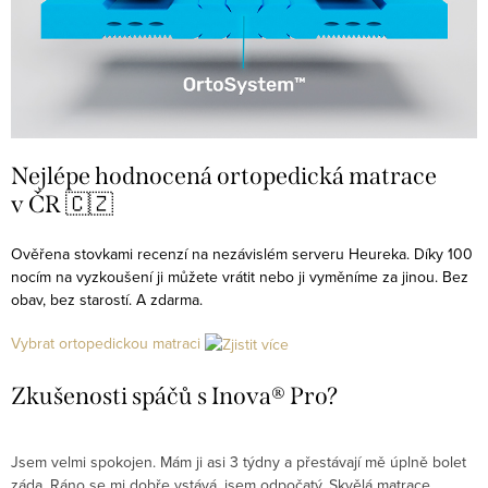
Nejlépe hodnocená ortopedická matrace
v ČR 🇨🇿
Ověřena stovkami recenzí na nezávislém serveru Heureka. Díky 100
nocím na vyzkoušení ji můžete vrátit nebo ji vyměníme za jinou. Bez
obav, bez starostí. A zdarma.
Vybrat ortopedickou matraci
Zkušenosti spáčů s Inova® Pro?
Jsem velmi spokojen. Mám ji asi 3 týdny a přestávají mě úplně bolet
P
záda. Ráno se mi dobře vstává, jsem odpočatý. Skvělá matrace
d