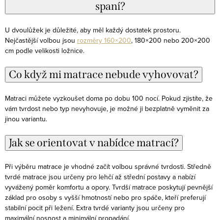
spaní?
U dvoulůžek je důležité, aby měl každý dostatek prostoru.
Nejčastější volbou jsou
rozměry 160×200
, 180×200 nebo 200×200
cm podle velikosti ložnice.
Co když mi matrace nebude vyhovovat?
Matraci můžete vyzkoušet doma po dobu 100 nocí. Pokud zjistíte, že
vám tvrdost nebo typ nevyhovuje, je možné ji bezplatně vyměnit za
jinou variantu.
Jak se orientovat v nabídce matrací?
Při výběru matrace je vhodné začít volbou správné tvrdosti. Středně
tvrdé matrace jsou určeny pro lehčí až střední postavy a nabízí
vyvážený poměr komfortu a opory. Tvrdší matrace poskytují pevnější
základ pro osoby s vyšší hmotností nebo pro spáče, kteří preferují
stabilní pocit při ležení. Extra tvrdé varianty jsou určeny pro
maximální nosnost a minimální propadání.