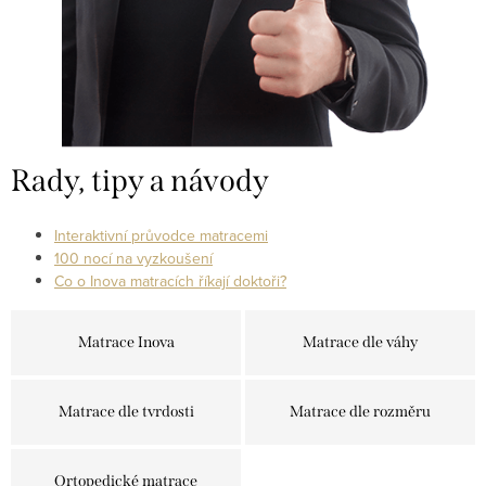
Rady, tipy a návody
Interaktivní průvodce matracemi
100 nocí na vyzkoušení
Co o Inova matracích říkají doktoři?
Matrace Inova
Matrace dle váhy
Matrace dle tvrdosti
Matrace dle rozměru
Ortopedické matrace