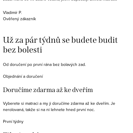
m
Vladimír P.
Ověřený zákazník
J
O
Už za pár týdnů se budete budit
bez bolesti
Od doručení po první rána bez bolavých zad.
Objednání a doručení
Doručíme zdarma až ke dveřím
Vyberete si matraci a my ji doručíme zdarma až ke dveřím. Je
nerolovaná, takže si na ni lehnete hned první noc.
První týdny