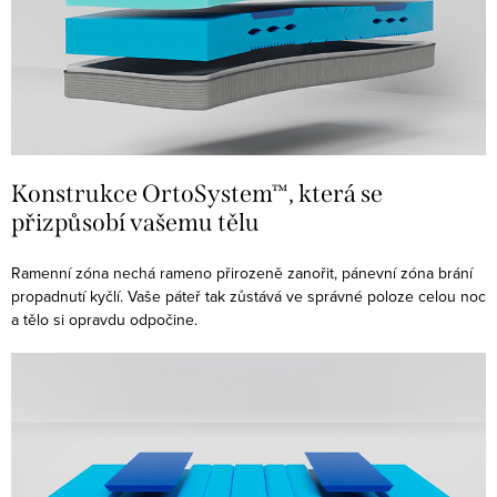
Konstrukce OrtoSystem™, která se
přizpůsobí vašemu tělu
Ramenní zóna nechá rameno přirozeně zanořit, pánevní zóna brání
propadnutí kyčlí. Vaše páteř tak zůstává ve správné poloze celou noc
a tělo si opravdu odpočine.