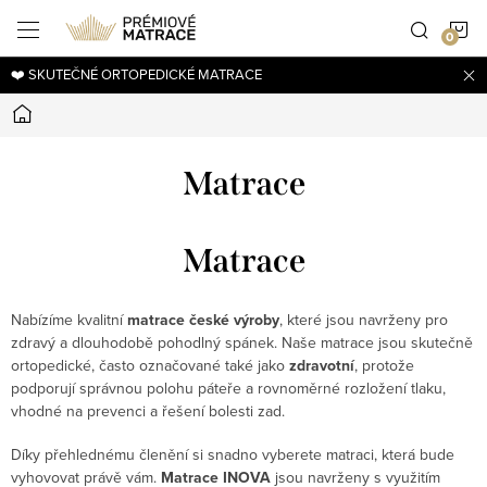
Přejít
N
na
obsah
❤️ SKUTEČNÉ ORTOPEDICKÉ MATRACE
K
Domů
Matrace
Matrace
Nabízíme kvalitní
matrace české výroby
, které jsou navrženy pro
zdravý a dlouhodobě pohodlný spánek. Naše matrace jsou skutečně
ortopedické, často označované také jako
zdravotní
, protože
podporují správnou polohu páteře a rovnoměrné rozložení tlaku,
vhodné na prevenci a řešení bolesti zad.
Díky přehlednému členění si snadno vyberete matraci, která bude
vyhovovat právě vám.
Matrace INOVA
jsou navrženy s využitím