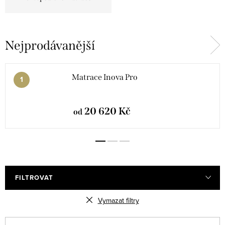
Nejprodávanější
Matrace Inova Pro
20 620 Kč
od
FILTROVAT
Vymazat filtry
V
Ř