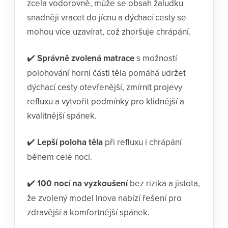
zcela vodorovně, může se obsah žaludku
snadněji vracet do jícnu a dýchací cesty se
mohou více uzavírat, což zhoršuje chrápání.
✔️
Správně zvolená matrace
s možností
polohování horní části těla pomáhá udržet
dýchací cesty otevřenější, zmírnit projevy
refluxu a vytvořit podmínky pro klidnější a
kvalitnější spánek.
✔️
Lepší poloha těla
při refluxu i chrápání
během celé noci.
✔️
100 nocí na vyzkoušení
bez rizika a jistota,
že zvolený model Inova nabízí řešení pro
zdravější a komfortnější spánek.