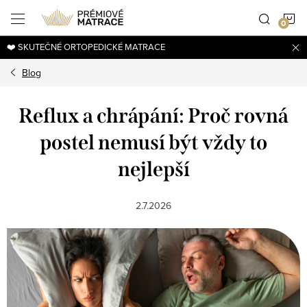
Přejít
N
na
obsah
❤️ SKUTEČNÉ ORTOPEDICKÉ MATRACE
K
Blog
Reflux a chrápání: Proč rovná
postel nemusí být vždy to
nejlepší
2.7.2026