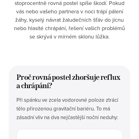
stoprocentně rovná postel spíše škodí. Pokud
vás nebo vašeho partnera v noci trápí pálení
žáhy, kyselý návrat žaludečních šťáv do jícnu
nebo hlasité chrápání, řešení vašich problémů
se skrývá v mírném sklonu lůžka.
Proč rovná postel zhoršuje reflux
a chrápání?
Při spánku ve zcela vodorovné poloze ztrácí
tělo přirozenou gravitační bariéru. To má
zásadní vliv na dva nejčastější noční neduhy: