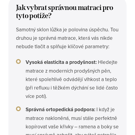
Jak vybrat správnou matraci pro
tyto potíže?
Samotný sklon lůžka je polovina úspěchu. Tou
druhou je správná matrace, která vás nikde
nebude tlačit a splňuje klíčové parametry:
Vysoká elasticita a prodyšnost:
Hledejte
matrace z moderních prodyšných pěn,
které spolehlivě odvádějí vlhkost a teplo
(při refluxu i těžkém dýchání se lidé často
více potí).
Správná ortopedická podpora:
I když je
matrace nakloněná, musí stále perfektně
kopírovat vaše křivky – ramena a boky se
musí správně zabořit, aby páteř netrpěla.