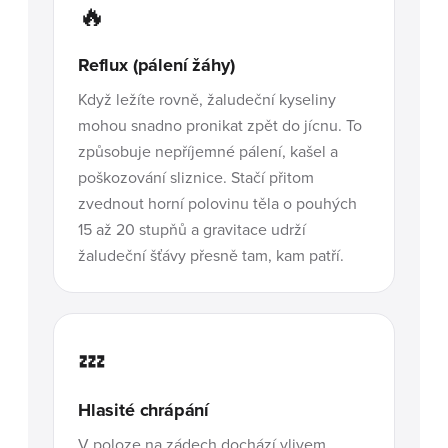
🔥
Reflux (pálení žáhy)
Když ležíte rovně, žaludeční kyseliny
mohou snadno pronikat zpět do jícnu. To
způsobuje nepříjemné pálení, kašel a
poškozování sliznice. Stačí přitom
zvednout horní polovinu těla o pouhých
15 až 20 stupňů a gravitace udrží
žaludeční šťávy přesně tam, kam patří.
💤
Hlasité chrápání
V poloze na zádech dochází vlivem