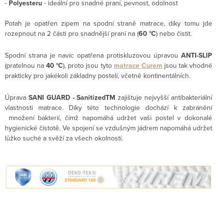
-
Polyesteru
- ideální pro snadné praní, pevnost, odolnost
Potah je opatřen zipem na spodní straně matrace, díky tomu jde
rozepnout na 2 části pro snadnější praní na (
60 °C
) nebo čistit.
Spodní strana je navíc opatřena protiskluzovou úpravou
ANTI-SLIP
(pratelnou na
40 °C
), proto jsou tyto
matrace Curem
jsou tak vhodné
prakticky pro jakékoli základny postelí, včetně kontinentálních.
Úprava
SANI GUARD - SanitizedTM
zajištuje nejvyšší antibakteriální
vlastnosti matrace. Díky této technologie dochází k zabránění
množení bakterií, čímž napomáhá udržet vaši postel v dokonalé
hygienické čistotě. Ve spojení se vzdušným jádrem napomáhá udržet
lůžko suché a svěží za všech okolností.