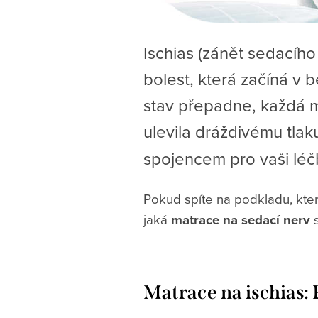
Ischias (zánět sedacího 
bolest, která začíná v 
stav přepadne, každá mi
ulevila dráždivému tla
spojencem pro vaši léč
Pokud spíte na podkladu, kter
jaká
matrace na sedací nerv
s
Matrace na ischias: