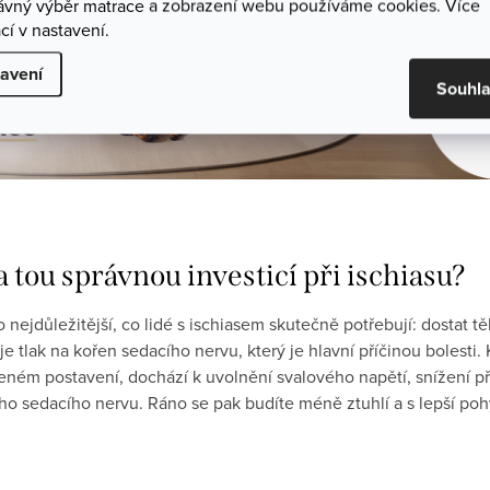
rávný výběr matrace a zobrazení webu používáme cookies. Více
cí v nastavení.
avení
Souhl
 tou správnou investicí při ischiasu?
nejdůležitější, co lidé s ischiasem skutečně potřebují: dostat těl
je tlak na kořen sedacího nervu, který je hlavní příčinou bolesti
zeném postavení, dochází k uvolnění svalového napětí, snížení př
 sedacího nervu. Ráno se pak budíte méně ztuhlí a s lepší pohy