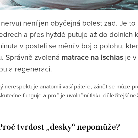
nervu) není jen obyčejná bolest zad. Je to p
bedrech a přes hýždě putuje až do dolních 
nuta v posteli se mění v boj o polohu, kter
ku. Správně zvolená
matrace na ischias
je v
bu a regeneraci.
ý nerespektuje anatomii vaší páteře, zánět se může p
kutečně funguje a proč je uvolnění tlaku důležitější ne
 Proč tvrdost „desky“ nepomůže?