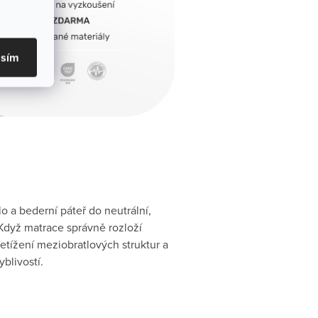
asím
o a bederní páteř do neutrální,
. Když matrace správně rozloží
etížení meziobratlových struktur a
blivostí.