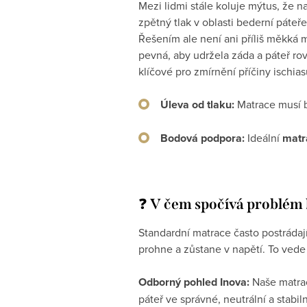
Mezi lidmi stále koluje mýtus, že na
zpětný tlak v oblasti bederní páteř
Řešením ale není ani příliš měkká m
pevná, aby udržela záda a páteř rovn
klíčové pro zmírnění příčiny ischias
Úleva od tlaku:
Matrace musí bý
Bodová podpora:
Ideální
matr
❓
V čem spočívá problém
Standardní matrace často postrádaj
prohne a zůstane v napětí. To vede
Odborný pohled Inova:
Naše matrac
páteř ve správné, neutrální a stabil