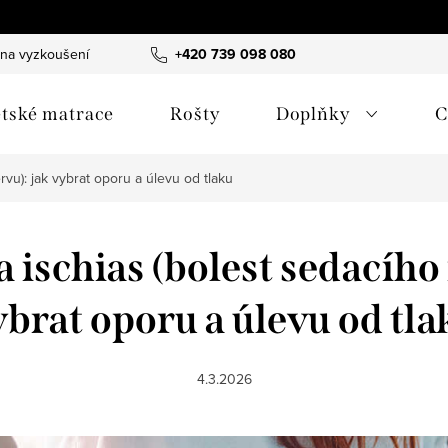
 na vyzkoušení
B2B spolupráce - hotely & designéři
+420 739 098 080
Obchodn
tské matrace
Rošty
Doplňky
C
rvu): jak vybrat oporu a úlevu od tlaku
 ischias (bolest sedacího 
ybrat oporu a úlevu od tla
4.3.2026