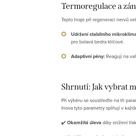
Termoregulace a zán
Teplo hraje při regeneraci nervů ve
Udržení stabilního mikroklima
pro bolavá bedra klíčové.
Adaptivní pěny:
Reagují na vaš
Shrnutí: Jak vybrat m
Při výběru se soustřeďte na tři par
Inova tyto parametry splňují v každ
✔️
Okamžitá úleva
díky snížení tla