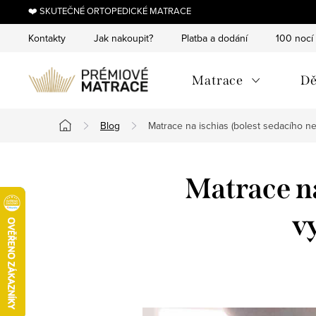
Přejít
❤️ SKUTEČNÉ ORTOPEDICKÉ MATRACE
na
Kontakty
Jak nakoupit?
Platba a dodání
100 nocí
obsah
Matrace
Dě
Blog
Matrace na ischias (bolest sedacího ne
Domů
Matrace na
v