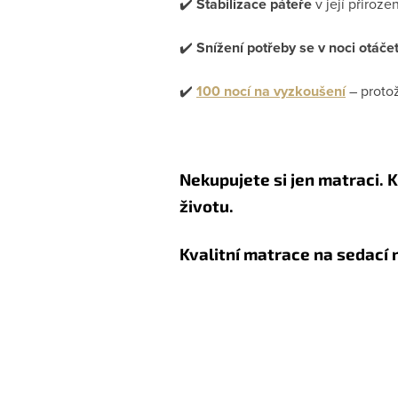
✔️
Stabilizace páteře
v její přiroz
✔️
Snížení potřeby se v noci otáče
✔️
100 nocí na vyzkoušení
– proto
Nekupujete si jen matraci. K
životu.
Kvalitní matrace na sedací 