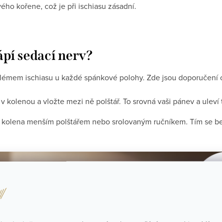
vého kořene, což je při ischiasu zásadní.
ápí sedací nerv?
lémem ischiasu u každé spánkové polohy. Zde jsou doporučení 
 kolenou a vložte mezi ně polštář. To srovná vaši pánev a uleví t
 kolena menším polštářem nebo srolovaným ručníkem. Tím se bedr