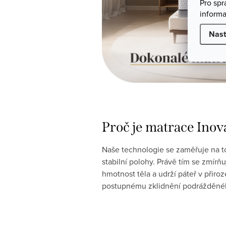
Pro sp
informa
Nast
Proč je matrace Inova
Naše technologie se zaměřuje na to 
stabilní polohy. Právě tím se zmírňu
hmotnost těla a udrží páteř v přiro
postupnému zklidnění podrážděného