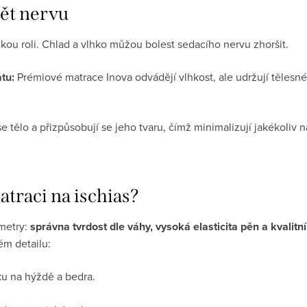
ět nervu
lkou roli. Chlad a vlhko můžou bolest sedacího nervu zhoršit.
tu:
Prémiové matrace Inova odvádějí vlhkost, ale udržují tělesné 
e tělo a přizpůsobují se jeho tvaru, čímž minimalizují jakékoliv n
atraci na ischias?
ametry:
správna tvrdost dle váhy, vysoká elasticita pěn a kvalit
ém detailu:
ku na hýždě a bedra.