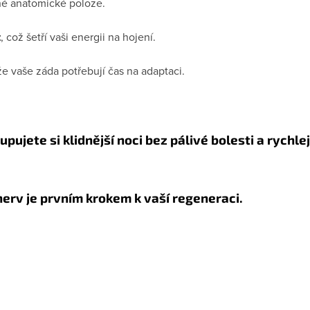
ené anatomické poloze.
t
, což šetří vaši energii na hojení.
že vaše záda potřebují čas na adaptaci.
upujete si klidnější noci bez pálivé bolesti a rychle
nerv je prvním krokem k vaší regeneraci.