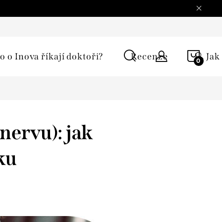
í podmínky
Ochrana osobních údajů
Reklamace
Moje 
NÁKU
o o Inova říkají doktoři?
Recenze
🔍 Jak
KOŠÍ
nervu): jak
ku