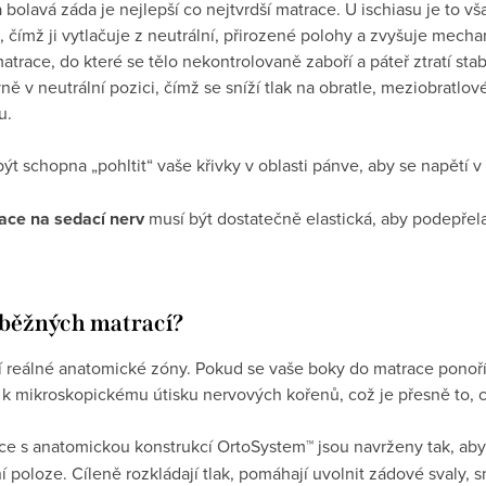
 bolavá záda je nejlepší co nejtvrdší matrace. U ischiasu je to vša
e, čímž ji vytlačuje z neutrální, přirozené polohy a zvyšuje mech
atrace, do které se tělo nekontrolovaně zaboří a páteř ztratí sta
ě v neutrální pozici, čímž se sníží tlak na obratle, meziobratlové
u.
t schopna „pohltit“ vaše křivky v oblasti pánve, aby se napětí v
ace na sedací nerv
musí být dostatečně elastická, aby podepřel
 běžných matrací?
í reálné anatomické zóny. Pokud se vaše boky do matrace ponoří p
 k mikroskopickému útisku nervových kořenů, což je přesně to, c
e s anatomickou konstrukcí OrtoSystem™ jsou navrženy tak, aby 
ní poloze. Cíleně rozkládají tlak, pomáhají uvolnit zádové svaly, 