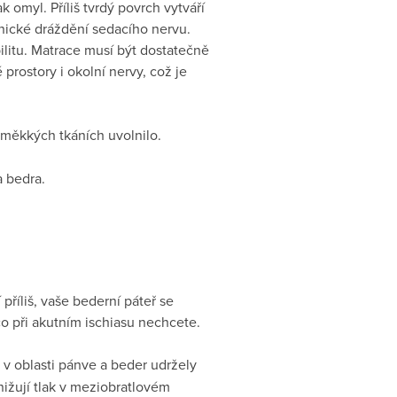
k omyl. Příliš tvrdý povrch vytváří
anické dráždění sedacího nervu.
bilitu. Matrace musí být dostatečně
 prostory i okolní nervy, což je
 měkkých tkáních uvolnilo.
a bedra.
říliš, vaše bederní páteř se
o při akutním ischiasu nechcete.
v oblasti pánve a beder udržely
snižují tlak v meziobratlovém