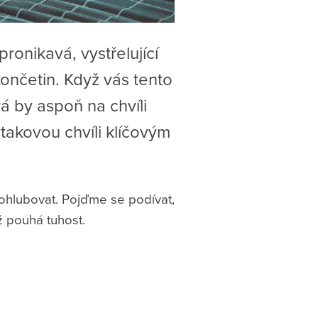
ronikavá, vystřelující
končetin. Když vás tento
á by aspoň na chvíli
 takovou chvíli klíčovým
rohlubovat. Pojďme se podívat,
ž pouhá tuhost.