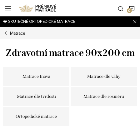
Přejít
N
na
obsah
❤️ SKUTEČNÉ ORTOPEDICKÉ MATRACE
K
Matrace
Zdravotní matrace 90x200 cm
Matrace Inova
Matrace dle váhy
Matrace dle tvrdosti
Matrace dle rozměru
Ortopedické matrace