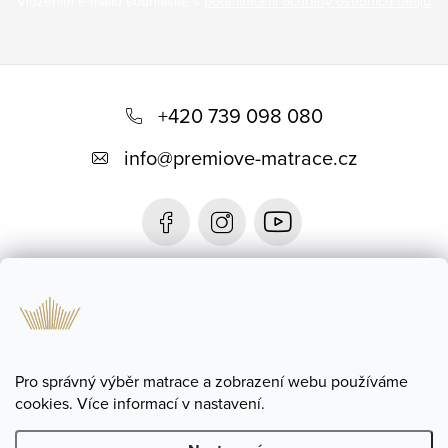
Vložením e-mailu souhlasíte s
podmínkami ochrany osobních údajů
Z
á
+420 739 098 080
p
info
@
premiove-matrace.cz
a
t
í
Informace
Blog
Pro správný výběr matrace a zobrazení webu používáme
cookies. Více informací v nastavení.