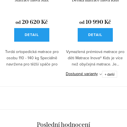
Matrace Inova Max
Dětská matrace Inova Kids
20 620 Kč
10 990 Kč
od
od
DETAIL
DETAIL
Tvrdá ortopedická matrace pro
Vymazlená prémiová matrace pro
osobu 110 - 140 kg Speciálně
děti Matrace Inova® Kids je více
navržena pro těžší spáče pro
než obyčejná matrace. Je...
úlevu...
Dostupné varianty
+ další
O
v
l
á
Poslední hodnocení