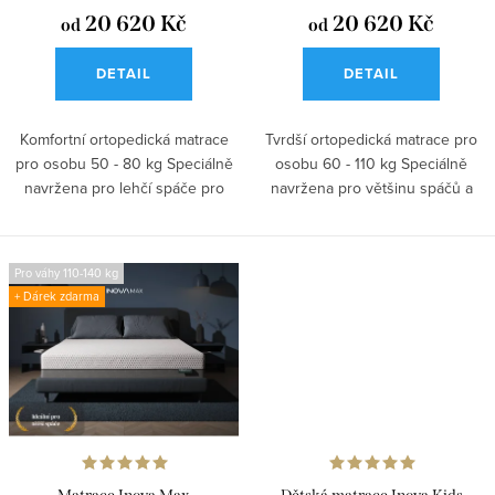
ů
t
20 620 Kč
20 620 Kč
od
od
ů
DETAIL
DETAIL
Komfortní ortopedická matrace
Tvrdší ortopedická matrace pro
pro osobu 50 - 80 kg Speciálně
osobu 60 - 110 kg Speciálně
navržena pro lehčí spáče pro
navržena pro většinu spáčů a
úlevu...
pro...
Pro váhy 110-140 kg
+ Dárek zdarma