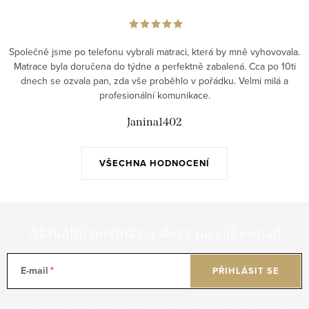
d
a
c
Společně jsme po telefonu vybrali matraci, která by mně vyhovovala.
í
Matrace byla doručena do týdne a perfektně zabalená. Cca po 10ti
p
dnech se ozvala pan, zda vše proběhlo v pořádku. Velmi milá a
r
profesionální komunikace.
v
Janina1402
k
y
v
VŠECHNA HODNOCENÍ
ý
p
i
Aktuální novinky a slevy na váš e-mail
s
u
E-mail
PŘIHLÁSIT SE