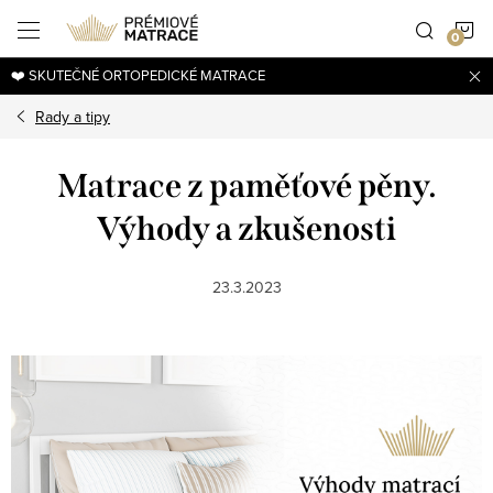
Přejít
N
na
obsah
❤️ SKUTEČNÉ ORTOPEDICKÉ MATRACE
K
Rady a tipy
Matrace z paměťové pěny.
Výhody a zkušenosti
23.3.2023