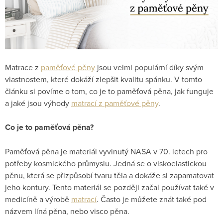
Matrace z
paměťové pěny
jsou velmi populární díky svým
vlastnostem, které dokáží zlepšit kvalitu spánku. V tomto
článku si povíme o tom, co je to paměťová pěna, jak funguje
a jaké jsou výhody
matrací z paměťové pěny
.
Co je to paměťová pěna?
Paměťová pěna je materiál vyvinutý NASA v 70. letech pro
potřeby kosmického průmyslu. Jedná se o viskoelastickou
pěnu, která se přizpůsobí tvaru těla a dokáže si zapamatovat
jeho kontury. Tento materiál se později začal používat také v
medicíně a výrobě
matrací
. Často je můžete znát také pod
názvem líná pěna, nebo visco pěna.