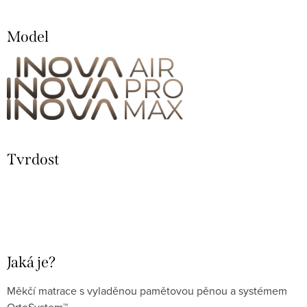
Model
Tvrdost
Jaká je?
Měkčí matrace s vyladěnou pamětovou pěnou a systémem
OrtoSystem™