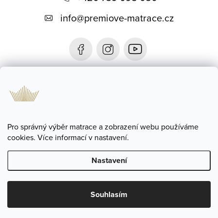
p
info
@
premiove-matrace.cz
a
t
í
Informace
Blog
Pro správný výběr matrace a zobrazení webu používáme
cookies. Více informací v nastavení.
Nastavení
Copyright 2026
Prémiové Matrace
. Všechna práva vyhrazena.
Souhlasím
Vytvořil Shoptet