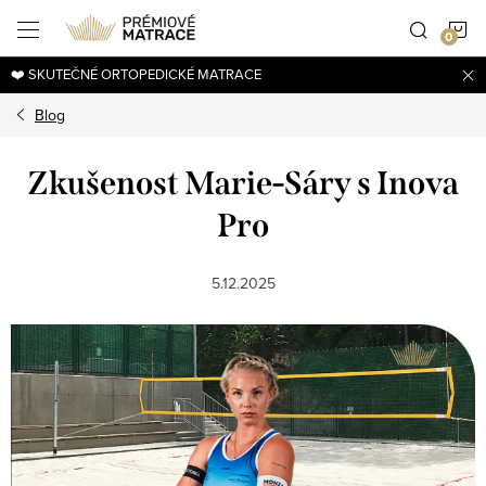
Přejít
N
na
obsah
❤️ SKUTEČNÉ ORTOPEDICKÉ MATRACE
K
Blog
Zkušenost Marie-Sáry s Inova
Pro
5.12.2025