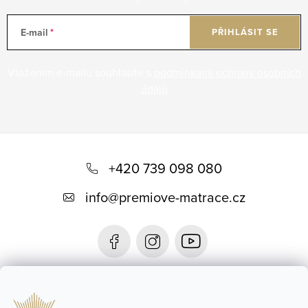
E-mail
PŘIHLÁSIT SE
Vložením e-mailu souhlasíte s
podmínkami ochrany osobních
údajů
Z
á
+420 739 098 080
p
info
@
premiove-matrace.cz
a
t
í
Informace