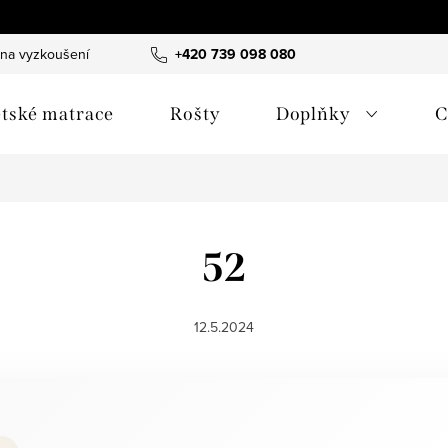
 na vyzkoušení
B2B spolupráce - hotely & designéři
+420 739 098 080
Obchodn
tské matrace
Rošty
Doplňky
C
52
12.5.2024