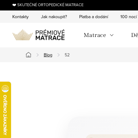
Přejít
❤️ SKUTEČNÉ ORTOPEDICKÉ MATRACE
na
Kontakty
Jak nakoupit?
Platba a dodání
100 nocí
obsah
Matrace
Dě
Blog
52
Domů