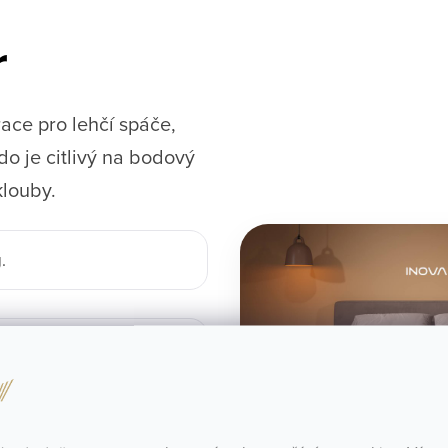
r
ace pro lehčí spáče,
do je citlivý na bodový
klouby.
.
a kyčlí.