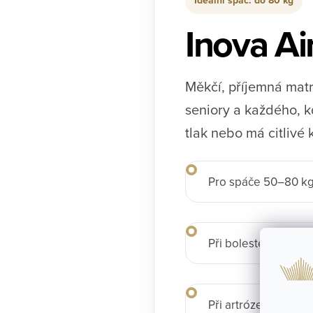
Ideální spáč: do 80 kg
Inova Ai
Měkčí, příjemná matr
seniory a každého, k
tlak nebo má citlivé 
Pro spáče 50–80 kg
Při bolestech ramen 
Při artróze kloubů.