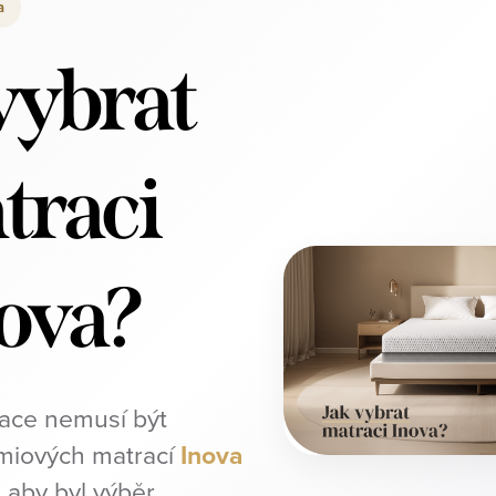
a
vybrat
traci
ova?
ace nemusí být
émiových matrací
Inova
 aby byl výběr