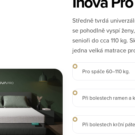
Inova Pro
Středně tvrdá univerzál
se pohodlně vyspí ženy, 
senioři do cca 110 kg. S
jedna velká matrace pro
Pro spáče 60–110 kg.
Při bolestech ramen a ky
Při bolestech krční páte