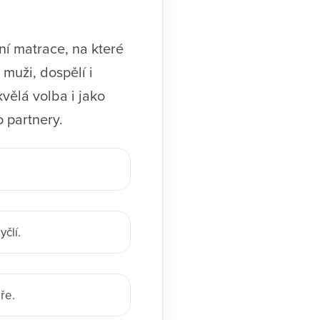
ní matrace, na které
muži, dospělí i
kvělá volba i jako
 partnery.
člí.
ře.