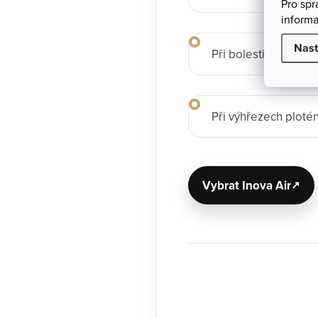
Pro sp
informa
Nast
Při bolestivých záde
Při výhřezech ploté
Vybrat Inova Air