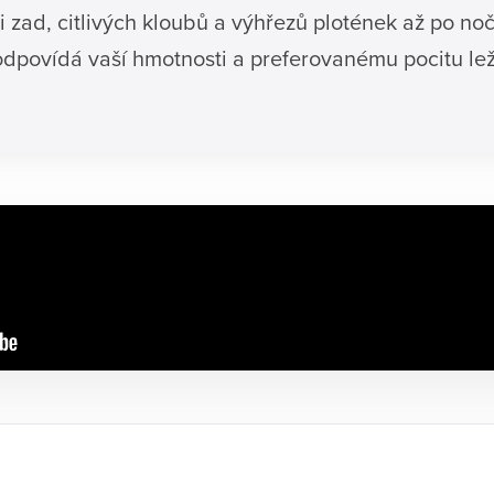
 zad, citlivých kloubů a výhřezů plotének až po nočn
odpovídá vaší hmotnosti a preferovanému pocitu lež