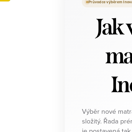
Průvodce výběrem Inov
Jak 
ma
In
Výběr nové matr
složitý. Řada pr
je postavená tak,