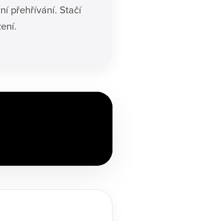
í přehřívání. Stačí
ení.