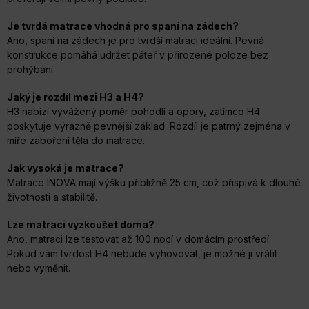
Je tvrdá matrace vhodná pro spaní na zádech?
Ano, spaní na zádech je pro tvrdší matraci ideální. Pevná
konstrukce pomáhá udržet páteř v přirozené poloze bez
prohýbání.
Jaký je rozdíl mezi H3 a H4?
H3 nabízí vyvážený poměr pohodlí a opory, zatímco H4
poskytuje výrazně pevnější základ. Rozdíl je patrný zejména v
míře zaboření těla do matrace.
Jak vysoká je matrace?
Matrace INOVA mají výšku přibližně 25 cm, což přispívá k dlouhé
životnosti a stabilitě.
Lze matraci vyzkoušet doma?
Ano, matraci lze testovat až 100 nocí v domácím prostředí.
Pokud vám tvrdost H4 nebude vyhovovat, je možné ji vrátit
nebo vyměnit.