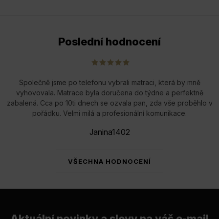
Poslední hodnocení
Společně jsme po telefonu vybrali matraci, která by mně
vyhovovala. Matrace byla doručena do týdne a perfektně
zabalená. Cca po 10ti dnech se ozvala pan, zda vše proběhlo v
pořádku. Velmi milá a profesionální komunikace.
Janina1402
VŠECHNA HODNOCENÍ
Aktuální novinky a slevy na váš e-mail