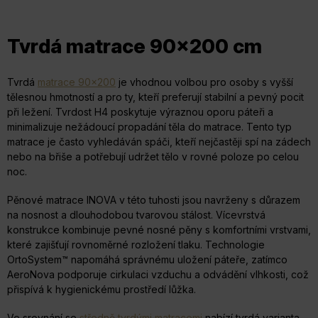
O
Tvrdá matrace 90x200 cm
v
l
á
Tvrdá
matrace 90x200
je vhodnou volbou pro osoby s vyšší
d
tělesnou hmotností a pro ty, kteří preferují stabilní a pevný pocit
při ležení. Tvrdost H4 poskytuje výraznou oporu páteři a
a
minimalizuje nežádoucí propadání těla do matrace. Tento typ
c
matrace je často vyhledáván spáči, kteří nejčastěji spí na zádech
í
nebo na břiše a potřebují udržet tělo v rovné poloze po celou
p
noc.
r
Pěnové matrace INOVA v této tuhosti jsou navrženy s důrazem
v
na nosnost a dlouhodobou tvarovou stálost. Vícevrstvá
k
konstrukce kombinuje pevné nosné pěny s komfortními vrstvami,
y
které zajišťují rovnoměrné rozložení tlaku. Technologie
OrtoSystem™ napomáhá správnému uložení páteře, zatímco
v
AeroNova podporuje cirkulaci vzduchu a odvádění vlhkosti, což
ý
přispívá k hygienickému prostředí lůžka.
p
Ve srovnání se
středně tvrdými matracemi
nabízí tvrdá varianta