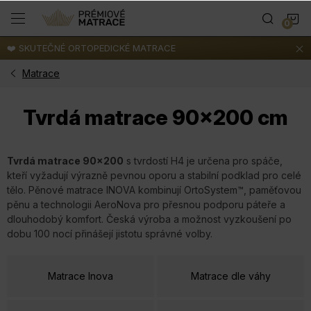
Přejít
N
na
obsah
❤️ SKUTEČNÉ ORTOPEDICKÉ MATRACE
K
Matrace
Tvrdá matrace 90x200 cm
Tvrdá matrace 90x200
s tvrdostí H4 je určena pro spáče,
kteří vyžadují výrazně pevnou oporu a stabilní podklad pro celé
tělo. Pěnové matrace INOVA kombinují OrtoSystem™, paměťovou
pěnu a technologii AeroNova pro přesnou podporu páteře a
dlouhodobý komfort. Česká výroba a možnost vyzkoušení po
dobu 100 nocí přinášejí jistotu správné volby.
Matrace Inova
Matrace dle váhy