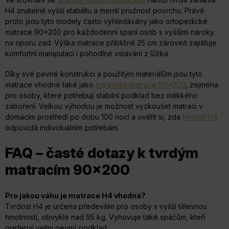
i
H4 znatelně vyšší stabilitu a menší pružnost povrchu. Právě
s
proto jsou tyto modely často vyhledávány jako ortopedické
u
matrace 90x200 pro každodenní spaní osob s vyššími nároky
na oporu zad. Výška matrace přibližně 25 cm zároveň zajišťuje
komfortní manipulaci i pohodlné vstávání z lůžka.
Díky své pevné konstrukci a použitým materiálům jsou tyto
matrace vhodné také jako
zdravotní matrace 90x200
, zejména
pro osoby, které potřebují stabilní podklad bez měkkého
zaboření. Velkou výhodou je možnost vyzkoušet matraci v
domácím prostředí po dobu 100 nocí a ověřit si, zda
tvrdost H4
odpovídá individuálním potřebám.
FAQ – časté dotazy k tvrdým
matracím 90x200
Pro jakou váhu je matrace H4 vhodná?
Tvrdost H4 je určena především pro osoby s vyšší tělesnou
hmotností, obvykle nad 95 kg. Vyhovuje také spáčům, kteří
preferují velmi pevný podklad.