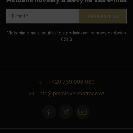
E-mail
PŘIHLÁSIT SE
Vložením e-mailu souhlasíte s
podmínkami ochrany osobních
údajů
Z
á
+420 739 098 080
p
info
@
premiove-matrace.cz
a
t
í